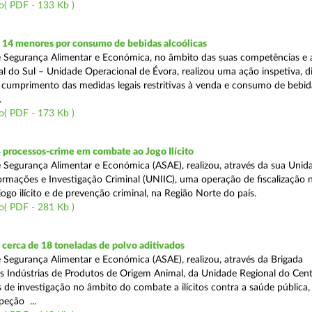
o( PDF - 133 Kb )
 14 menores por consumo de bebidas alcoólicas
 Segurança Alimentar e Económica, no âmbito das suas competências e 
l do Sul – Unidade Operacional de Évora, realizou uma ação inspetiva, d
o cumprimento das medidas legais restritivas à venda e consumo de bebid
.
o( PDF - 173 Kb )
 processos-crime em combate ao Jogo Ilícito
 Segurança Alimentar e Económica (ASAE), realizou, através da sua Unid
ormações e Investigação Criminal (UNIIC), uma operação de fiscalização 
go ilícito e de prevenção criminal, na Região Norte do país.
o( PDF - 281 Kb )
cerca de 18 toneladas de polvo aditivados
 Segurança Alimentar e Económica (ASAE), realizou, através da Brigada
as Indústrias de Produtos de Origem Animal, da Unidade Regional do Cent
as de investigação no âmbito do combate a ilícitos contra a saúde pública
peção ...