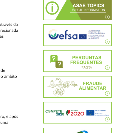
através da
irecionada
as
ade
no âmbito
ro, e após
, uma