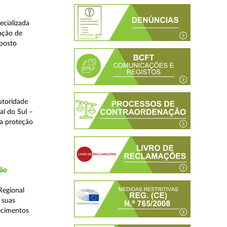
ecializada
ação de
eposto
utoridade
al do Sul –
na proteção
ção
Regional
 suas
ecimentos