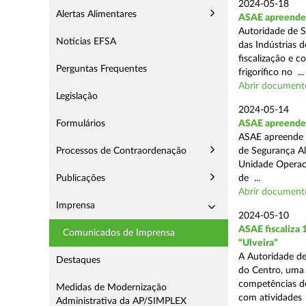
2024-05-18
Alertas Alimentares
ASAE apreende 
Autoridade de S
Notícias EFSA
das Indústrias 
fiscalização e c
Perguntas Frequentes
frigorífico no ...
Abrir document
Legislação
2024-05-14
Formulários
ASAE apreende 4
ASAE apreende 4
Processos de Contraordenação
de Segurança Al
Unidade Operaci
Publicações
de ...
Abrir document
Imprensa
2024-05-10
ASAE fiscaliza
Comunicados de Imprensa
“Ulveira”
A Autoridade de
Destaques
do Centro, uma 
competências de
Medidas de Modernização
com atividades .
Administrativa da AP/SIMPLEX