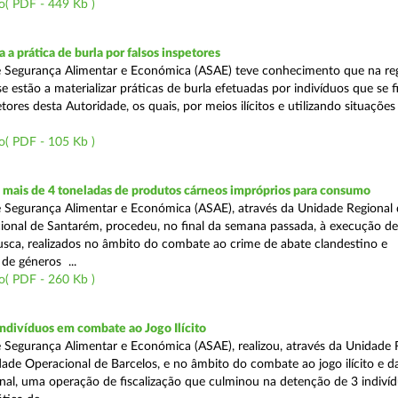
o( PDF - 449 Kb )
 a prática de burla por falsos inspetores
e Segurança Alimentar e Económica (ASAE) teve conhecimento que na re
se estão a materializar práticas de burla efetuadas por indivíduos que se 
tores desta Autoridade, os quais, por meios ilícitos e utilizando situações f
o( PDF - 105 Kb )
mais de 4 toneladas de produtos cárneos impróprios para consumo
 Segurança Alimentar e Económica (ASAE), através da Unidade Regional 
onal de Santarém, procedeu, no final da semana passada, à execução de
ca, realizados no âmbito do combate ao crime de abate clandestino e
de géneros ...
o( PDF - 260 Kb )
ndivíduos em combate ao Jogo Ilícito
 Segurança Alimentar e Económica (ASAE), realizou, através da Unidade 
ade Operacional de Barcelos, e no âmbito do combate ao jogo ilícito e d
nal, uma operação de fiscalização que culminou na detenção de 3 indiví