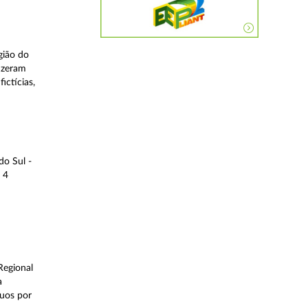
gião do
fizeram
ictícias,
do Sul -
 4
Regional
a
duos por