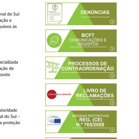
nal do Sul
ação e
usivos às
ecializada
ação de
eposto
utoridade
al do Sul –
na proteção