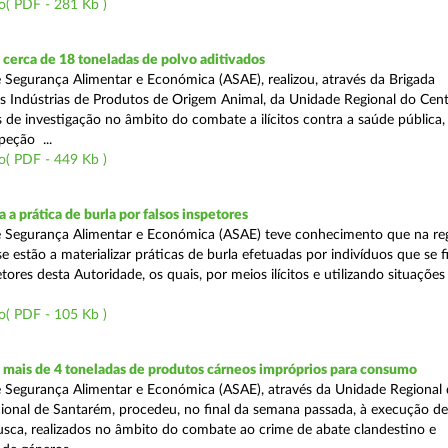
o( PDF - 281 Kb )
cerca de 18 toneladas de polvo aditivados
 Segurança Alimentar e Económica (ASAE), realizou, através da Brigada
as Indústrias de Produtos de Origem Animal, da Unidade Regional do Cent
as de investigação no âmbito do combate a ilícitos contra a saúde pública
peção ...
o( PDF - 449 Kb )
 a prática de burla por falsos inspetores
e Segurança Alimentar e Económica (ASAE) teve conhecimento que na re
se estão a materializar práticas de burla efetuadas por indivíduos que se 
tores desta Autoridade, os quais, por meios ilícitos e utilizando situações f
o( PDF - 105 Kb )
mais de 4 toneladas de produtos cárneos impróprios para consumo
 Segurança Alimentar e Económica (ASAE), através da Unidade Regional 
onal de Santarém, procedeu, no final da semana passada, à execução de
ca, realizados no âmbito do combate ao crime de abate clandestino e