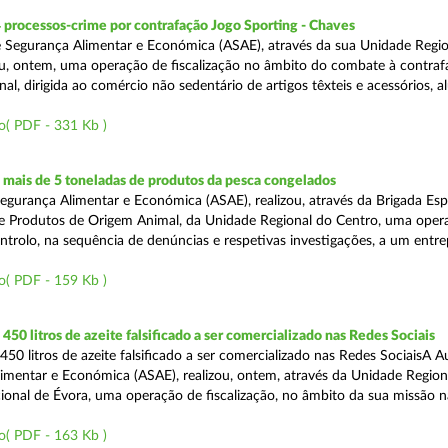
 processos-crime por contrafação Jogo Sporting - Chaves
 Segurança Alimentar e Económica (ASAE), através da sua Unidade Regio
zou, ontem, uma operação de fiscalização no âmbito do combate à contraf
al, dirigida ao comércio não sedentário de artigos têxteis e acessórios, al
o( PDF - 331 Kb )
mais de 5 toneladas de produtos da pesca congelados
egurança Alimentar e Económica (ASAE), realizou, através da Brigada Esp
de Produtos de Origem Animal, da Unidade Regional do Centro, uma oper
ontrolo, na sequência de denúncias e respetivas investigações, a um entr
o( PDF - 159 Kb )
50 litros de azeite falsificado a ser comercializado nas Redes Sociais
50 litros de azeite falsificado a ser comercializado nas Redes SociaisA A
imentar e Económica (ASAE), realizou, ontem, através da Unidade Region
onal de Évora, uma operação de fiscalização, no âmbito da sua missão 
o( PDF - 163 Kb )