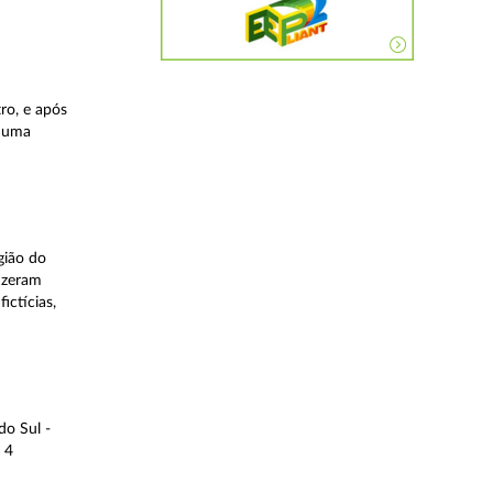
ro, e após
, uma
gião do
fizeram
ictícias,
do Sul -
 4