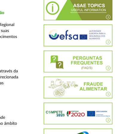
ção
Regional
 suas
ecimentos
através da
irecionada
as
ade
no âmbito