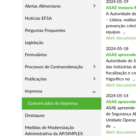
2024-05-19
Alertas Alimentares
ASAE instaura 4
A Autoridade de
Notícias EFSA
– Lisboa, reali
prevenção crimin
Perguntas Frequentes
equipas ...
Abrir document
Legislação
2024-05-18
Formulários
ASAE apreende 
Autoridade de S
Processos de Contraordenação
das Indústrias 
fiscalização e c
Publicações
frigorífico no ...
Abrir document
Imprensa
2024-05-14
ASAE apreende 4
Comunicados de Imprensa
ASAE apreende 4
de Segurança Al
Destaques
Unidade Operaci
de ...
Medidas de Modernização
Abrir document
Administrativa da AP/SIMPLEX