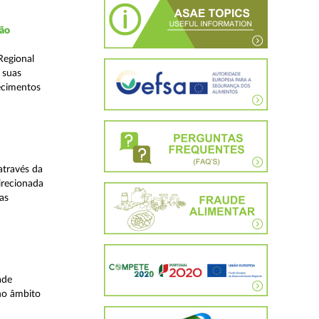
ção
Regional
 suas
ecimentos
através da
irecionada
as
ade
no âmbito