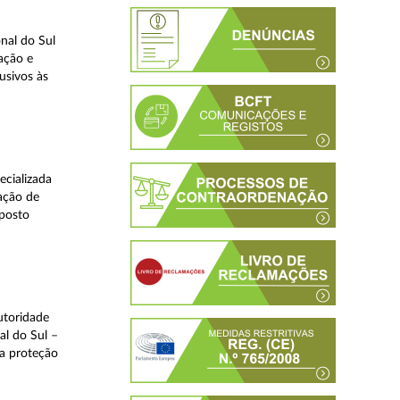
nal do Sul
ação e
usivos às
ecializada
ação de
eposto
utoridade
al do Sul –
na proteção