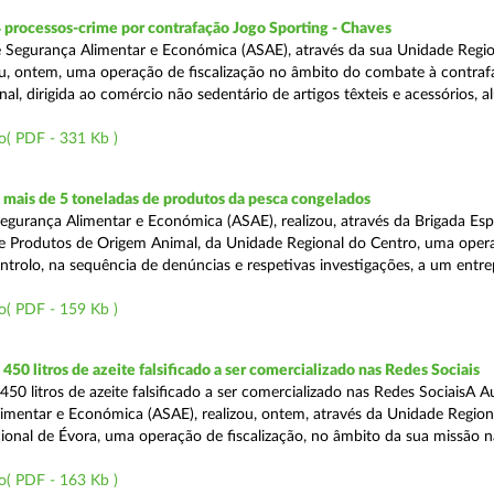
 processos-crime por contrafação Jogo Sporting - Chaves
 Segurança Alimentar e Económica (ASAE), através da sua Unidade Regio
zou, ontem, uma operação de fiscalização no âmbito do combate à contraf
al, dirigida ao comércio não sedentário de artigos têxteis e acessórios, al
o( PDF - 331 Kb )
mais de 5 toneladas de produtos da pesca congelados
egurança Alimentar e Económica (ASAE), realizou, através da Brigada Esp
de Produtos de Origem Animal, da Unidade Regional do Centro, uma oper
ontrolo, na sequência de denúncias e respetivas investigações, a um entr
o( PDF - 159 Kb )
50 litros de azeite falsificado a ser comercializado nas Redes Sociais
50 litros de azeite falsificado a ser comercializado nas Redes SociaisA A
imentar e Económica (ASAE), realizou, ontem, através da Unidade Region
onal de Évora, uma operação de fiscalização, no âmbito da sua missão 
o( PDF - 163 Kb )