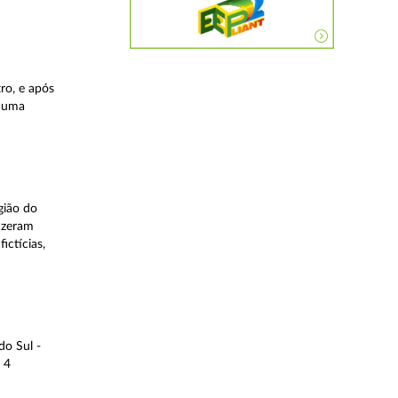
ro, e após
, uma
gião do
fizeram
ictícias,
do Sul -
 4