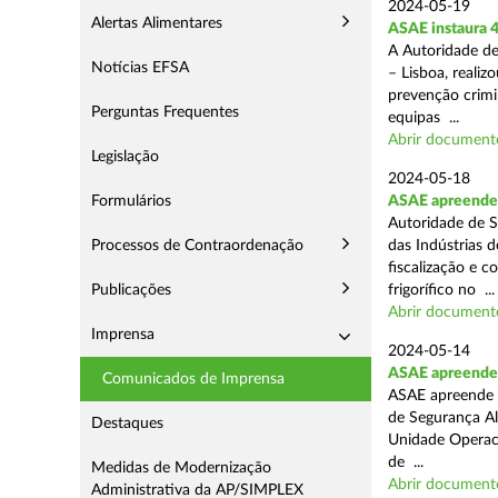
2024-05-19
Alertas Alimentares
ASAE instaura 4
A Autoridade de
Notícias EFSA
– Lisboa, reali
prevenção crimin
Perguntas Frequentes
equipas ...
Abrir document
Legislação
2024-05-18
Formulários
ASAE apreende 
Autoridade de S
Processos de Contraordenação
das Indústrias 
fiscalização e c
Publicações
frigorífico no ...
Abrir document
Imprensa
2024-05-14
ASAE apreende 4
Comunicados de Imprensa
ASAE apreende 4
de Segurança Al
Destaques
Unidade Operaci
de ...
Medidas de Modernização
Abrir document
Administrativa da AP/SIMPLEX