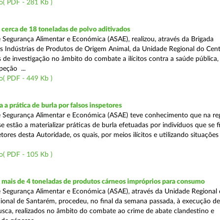
o( PDF - 281 Kb )
cerca de 18 toneladas de polvo aditivados
 Segurança Alimentar e Económica (ASAE), realizou, através da Brigada
as Indústrias de Produtos de Origem Animal, da Unidade Regional do Cent
as de investigação no âmbito do combate a ilícitos contra a saúde pública
peção ...
o( PDF - 449 Kb )
 a prática de burla por falsos inspetores
e Segurança Alimentar e Económica (ASAE) teve conhecimento que na re
se estão a materializar práticas de burla efetuadas por indivíduos que se 
tores desta Autoridade, os quais, por meios ilícitos e utilizando situações f
o( PDF - 105 Kb )
mais de 4 toneladas de produtos cárneos impróprios para consumo
 Segurança Alimentar e Económica (ASAE), através da Unidade Regional 
onal de Santarém, procedeu, no final da semana passada, à execução de
ca, realizados no âmbito do combate ao crime de abate clandestino e