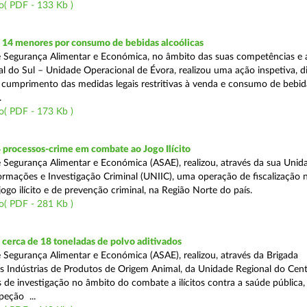
o( PDF - 133 Kb )
 14 menores por consumo de bebidas alcoólicas
 Segurança Alimentar e Económica, no âmbito das suas competências e 
l do Sul – Unidade Operacional de Évora, realizou uma ação inspetiva, d
o cumprimento das medidas legais restritivas à venda e consumo de bebid
.
o( PDF - 173 Kb )
 processos-crime em combate ao Jogo Ilícito
 Segurança Alimentar e Económica (ASAE), realizou, através da sua Unid
ormações e Investigação Criminal (UNIIC), uma operação de fiscalização 
go ilícito e de prevenção criminal, na Região Norte do país.
o( PDF - 281 Kb )
cerca de 18 toneladas de polvo aditivados
 Segurança Alimentar e Económica (ASAE), realizou, através da Brigada
as Indústrias de Produtos de Origem Animal, da Unidade Regional do Cent
as de investigação no âmbito do combate a ilícitos contra a saúde pública
peção ...