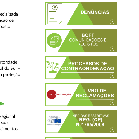
ecializada
ação de
eposto
utoridade
al do Sul –
na proteção
ção
Regional
 suas
ecimentos