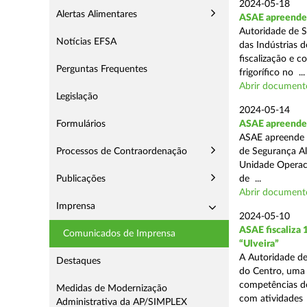
2024-05-18
Alertas Alimentares
ASAE apreende 
Autoridade de S
Notícias EFSA
das Indústrias 
fiscalização e c
Perguntas Frequentes
frigorífico no ...
Abrir document
Legislação
2024-05-14
Formulários
ASAE apreende 4
ASAE apreende 4
Processos de Contraordenação
de Segurança Al
Unidade Operaci
Publicações
de ...
Abrir document
Imprensa
2024-05-10
ASAE fiscaliza
Comunicados de Imprensa
“Ulveira”
A Autoridade de
Destaques
do Centro, uma 
competências de
Medidas de Modernização
com atividades .
Administrativa da AP/SIMPLEX