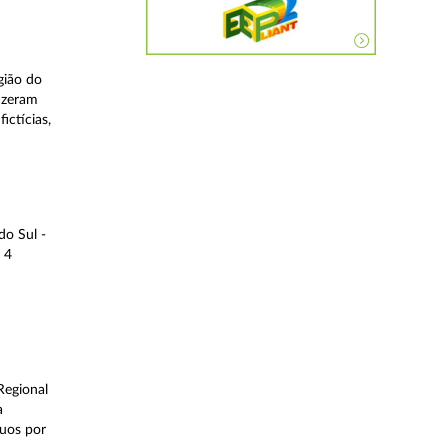
gião do
fizeram
ictícias,
do Sul -
 4
Regional
a
duos por