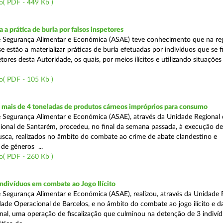
o( PDF - 449 Kb )
 a prática de burla por falsos inspetores
e Segurança Alimentar e Económica (ASAE) teve conhecimento que na re
se estão a materializar práticas de burla efetuadas por indivíduos que se 
tores desta Autoridade, os quais, por meios ilícitos e utilizando situações f
o( PDF - 105 Kb )
mais de 4 toneladas de produtos cárneos impróprios para consumo
 Segurança Alimentar e Económica (ASAE), através da Unidade Regional 
onal de Santarém, procedeu, no final da semana passada, à execução de
ca, realizados no âmbito do combate ao crime de abate clandestino e
de géneros ...
o( PDF - 260 Kb )
ndivíduos em combate ao Jogo Ilícito
 Segurança Alimentar e Económica (ASAE), realizou, através da Unidade 
ade Operacional de Barcelos, e no âmbito do combate ao jogo ilícito e d
nal, uma operação de fiscalização que culminou na detenção de 3 indiví