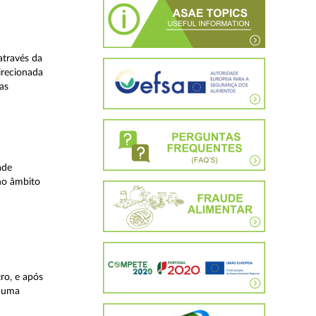
através da
irecionada
as
ade
no âmbito
ro, e após
, uma