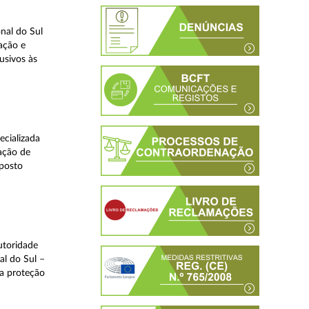
nal do Sul
ação e
usivos às
ecializada
ação de
eposto
utoridade
al do Sul –
na proteção