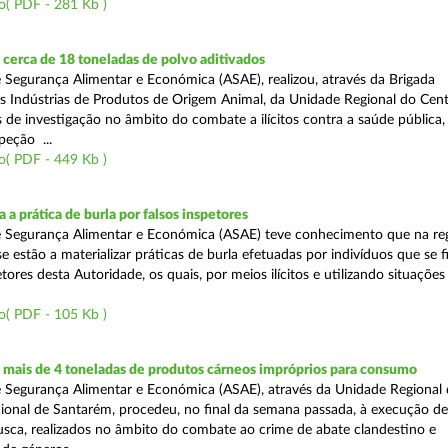
o( PDF - 281 Kb )
cerca de 18 toneladas de polvo aditivados
 Segurança Alimentar e Económica (ASAE), realizou, através da Brigada
as Indústrias de Produtos de Origem Animal, da Unidade Regional do Cent
as de investigação no âmbito do combate a ilícitos contra a saúde pública
peção ...
o( PDF - 449 Kb )
 a prática de burla por falsos inspetores
e Segurança Alimentar e Económica (ASAE) teve conhecimento que na re
se estão a materializar práticas de burla efetuadas por indivíduos que se 
tores desta Autoridade, os quais, por meios ilícitos e utilizando situações f
o( PDF - 105 Kb )
mais de 4 toneladas de produtos cárneos impróprios para consumo
 Segurança Alimentar e Económica (ASAE), através da Unidade Regional 
onal de Santarém, procedeu, no final da semana passada, à execução de
ca, realizados no âmbito do combate ao crime de abate clandestino e