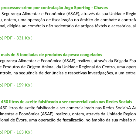
 processos-crime por contrafação Jogo Sporting - Chaves
 Segurança Alimentar e Económica (ASAE), através da sua Unidade Regio
zou, ontem, uma operação de fiscalização no âmbito do combate à contraf
al, dirigida ao comércio não sedentário de artigos têxteis e acessórios, al
o( PDF - 331 Kb )
mais de 5 toneladas de produtos da pesca congelados
egurança Alimentar e Económica (ASAE), realizou, através da Brigada Esp
de Produtos de Origem Animal, da Unidade Regional do Centro, uma oper
ontrolo, na sequência de denúncias e respetivas investigações, a um entr
o( PDF - 159 Kb )
50 litros de azeite falsificado a ser comercializado nas Redes Sociais
50 litros de azeite falsificado a ser comercializado nas Redes SociaisA A
imentar e Económica (ASAE), realizou, ontem, através da Unidade Region
onal de Évora, uma operação de fiscalização, no âmbito da sua missão 
o( PDF - 163 Kb )