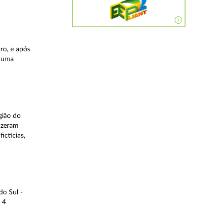
ro, e após
, uma
gião do
fizeram
ictícias,
do Sul -
 4