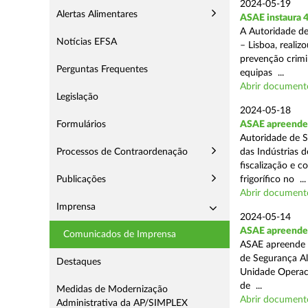
2024-05-19
Alertas Alimentares
ASAE instaura 4
A Autoridade de
Notícias EFSA
– Lisboa, reali
prevenção crimin
Perguntas Frequentes
equipas ...
Abrir document
Legislação
2024-05-18
Formulários
ASAE apreende 
Autoridade de S
Processos de Contraordenação
das Indústrias 
fiscalização e c
Publicações
frigorífico no ...
Abrir document
Imprensa
2024-05-14
ASAE apreende 4
Comunicados de Imprensa
ASAE apreende 4
de Segurança Al
Destaques
Unidade Operaci
de ...
Medidas de Modernização
Abrir document
Administrativa da AP/SIMPLEX