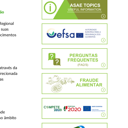
ção
Regional
 suas
ecimentos
através da
irecionada
as
ade
no âmbito