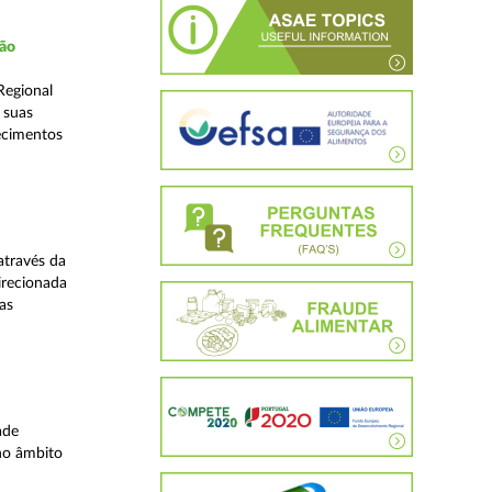
ção
Regional
 suas
ecimentos
através da
irecionada
as
ade
no âmbito