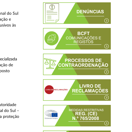
nal do Sul
ação e
usivos às
ecializada
ação de
eposto
utoridade
al do Sul –
na proteção