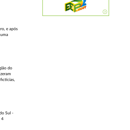
ro, e após
, uma
gião do
fizeram
ictícias,
do Sul -
 4