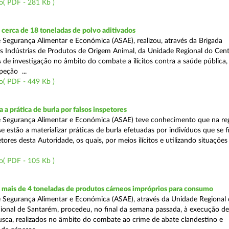
o( PDF - 281 Kb )
cerca de 18 toneladas de polvo aditivados
 Segurança Alimentar e Económica (ASAE), realizou, através da Brigada
as Indústrias de Produtos de Origem Animal, da Unidade Regional do Cent
as de investigação no âmbito do combate a ilícitos contra a saúde pública
peção ...
o( PDF - 449 Kb )
 a prática de burla por falsos inspetores
e Segurança Alimentar e Económica (ASAE) teve conhecimento que na re
se estão a materializar práticas de burla efetuadas por indivíduos que se 
tores desta Autoridade, os quais, por meios ilícitos e utilizando situações f
o( PDF - 105 Kb )
mais de 4 toneladas de produtos cárneos impróprios para consumo
 Segurança Alimentar e Económica (ASAE), através da Unidade Regional 
onal de Santarém, procedeu, no final da semana passada, à execução de
ca, realizados no âmbito do combate ao crime de abate clandestino e