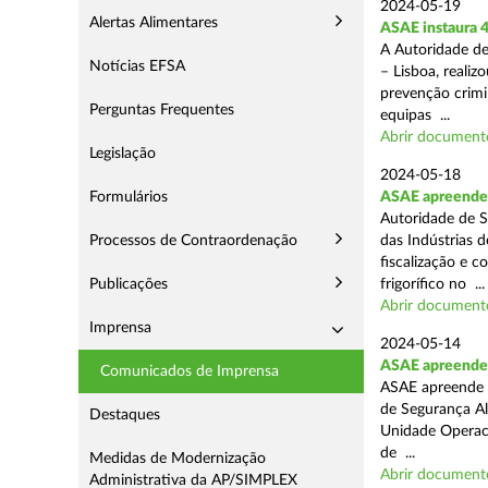
2024-05-19
Alertas Alimentares
ASAE instaura 4
A Autoridade de
Notícias EFSA
– Lisboa, reali
prevenção crimin
Perguntas Frequentes
equipas ...
Abrir document
Legislação
2024-05-18
Formulários
ASAE apreende 
Autoridade de S
Processos de Contraordenação
das Indústrias 
fiscalização e c
Publicações
frigorífico no ...
Abrir document
Imprensa
2024-05-14
ASAE apreende 4
Comunicados de Imprensa
ASAE apreende 4
de Segurança Al
Destaques
Unidade Operaci
de ...
Medidas de Modernização
Abrir document
Administrativa da AP/SIMPLEX