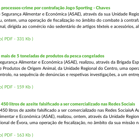
 processos-crime por contrafação Jogo Sporting - Chaves
 Segurança Alimentar e Económica (ASAE), através da sua Unidade Regio
zou, ontem, uma operação de fiscalização no âmbito do combate à contraf
al, dirigida ao comércio não sedentário de artigos têxteis e acessórios, al
o( PDF - 331 Kb )
mais de 5 toneladas de produtos da pesca congelados
egurança Alimentar e Económica (ASAE), realizou, através da Brigada Esp
de Produtos de Origem Animal, da Unidade Regional do Centro, uma oper
ontrolo, na sequência de denúncias e respetivas investigações, a um entr
o( PDF - 159 Kb )
50 litros de azeite falsificado a ser comercializado nas Redes Sociais
50 litros de azeite falsificado a ser comercializado nas Redes SociaisA A
imentar e Económica (ASAE), realizou, ontem, através da Unidade Region
onal de Évora, uma operação de fiscalização, no âmbito da sua missão 
o( PDF - 163 Kb )