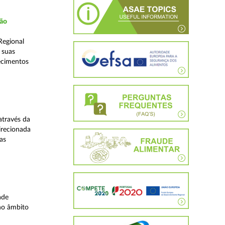
ção
Regional
 suas
ecimentos
através da
irecionada
as
ade
no âmbito