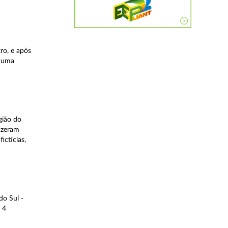
ro, e após
, uma
gião do
fizeram
ictícias,
do Sul -
 4