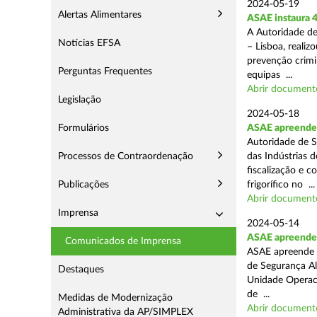
2024-05-19
Alertas Alimentares
ASAE instaura 4
A Autoridade de
Notícias EFSA
– Lisboa, reali
prevenção crimin
Perguntas Frequentes
equipas ...
Abrir document
Legislação
2024-05-18
Formulários
ASAE apreende 
Autoridade de S
Processos de Contraordenação
das Indústrias 
fiscalização e c
Publicações
frigorífico no ...
Abrir document
Imprensa
2024-05-14
ASAE apreende 4
Comunicados de Imprensa
ASAE apreende 4
de Segurança Al
Destaques
Unidade Operaci
de ...
Medidas de Modernização
Abrir document
Administrativa da AP/SIMPLEX