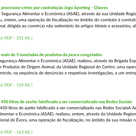
 processos-crime por contrafação Jogo Sporting - Chaves
 Segurança Alimentar e Económica (ASAE), através da sua Unidade Regio
zou, ontem, uma operação de fiscalização no âmbito do combate à contraf
al, dirigida ao comércio não sedentário de artigos têxteis e acessórios, al
o( PDF - 331 Kb )
mais de 5 toneladas de produtos da pesca congelados
egurança Alimentar e Económica (ASAE), realizou, através da Brigada Esp
de Produtos de Origem Animal, da Unidade Regional do Centro, uma oper
ontrolo, na sequência de denúncias e respetivas investigações, a um entr
o( PDF - 159 Kb )
50 litros de azeite falsificado a ser comercializado nas Redes Sociais
50 litros de azeite falsificado a ser comercializado nas Redes SociaisA A
imentar e Económica (ASAE), realizou, ontem, através da Unidade Region
onal de Évora, uma operação de fiscalização, no âmbito da sua missão 
o( PDF - 163 Kb )