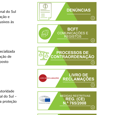
nal do Sul
ação e
usivos às
ecializada
ação de
eposto
utoridade
al do Sul –
na proteção