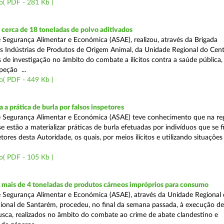
o( PDF - 281 Kb )
cerca de 18 toneladas de polvo aditivados
 Segurança Alimentar e Económica (ASAE), realizou, através da Brigada
as Indústrias de Produtos de Origem Animal, da Unidade Regional do Cent
as de investigação no âmbito do combate a ilícitos contra a saúde pública
peção ...
o( PDF - 449 Kb )
 a prática de burla por falsos inspetores
e Segurança Alimentar e Económica (ASAE) teve conhecimento que na re
se estão a materializar práticas de burla efetuadas por indivíduos que se 
tores desta Autoridade, os quais, por meios ilícitos e utilizando situações f
o( PDF - 105 Kb )
mais de 4 toneladas de produtos cárneos impróprios para consumo
 Segurança Alimentar e Económica (ASAE), através da Unidade Regional 
onal de Santarém, procedeu, no final da semana passada, à execução de
ca, realizados no âmbito do combate ao crime de abate clandestino e