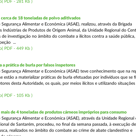
o( PDF - 281 Kb )
cerca de 18 toneladas de polvo aditivados
 Segurança Alimentar e Económica (ASAE), realizou, através da Brigada
as Indústrias de Produtos de Origem Animal, da Unidade Regional do Cent
as de investigação no âmbito do combate a ilícitos contra a saúde pública
peção ...
o( PDF - 449 Kb )
 a prática de burla por falsos inspetores
e Segurança Alimentar e Económica (ASAE) teve conhecimento que na re
se estão a materializar práticas de burla efetuadas por indivíduos que se 
tores desta Autoridade, os quais, por meios ilícitos e utilizando situações f
o( PDF - 105 Kb )
mais de 4 toneladas de produtos cárneos impróprios para consumo
 Segurança Alimentar e Económica (ASAE), através da Unidade Regional 
onal de Santarém, procedeu, no final da semana passada, à execução de
ca, realizados no âmbito do combate ao crime de abate clandestino e