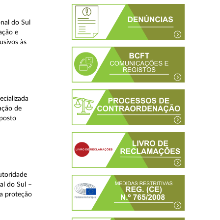
nal do Sul
ação e
usivos às
ecializada
ação de
eposto
utoridade
al do Sul –
na proteção