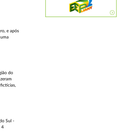
ro, e após
, uma
gião do
fizeram
ictícias,
do Sul -
 4