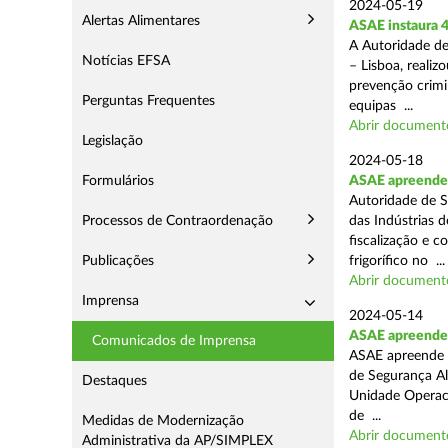
2024-05-19
Alertas Alimentares
ASAE instaura 4
A Autoridade de
Notícias EFSA
– Lisboa, reali
prevenção crimin
Perguntas Frequentes
equipas ...
Abrir document
Legislação
2024-05-18
Formulários
ASAE apreende 
Autoridade de S
Processos de Contraordenação
das Indústrias 
fiscalização e c
Publicações
frigorífico no ...
Abrir document
Imprensa
2024-05-14
ASAE apreende 4
Comunicados de Imprensa
ASAE apreende 4
de Segurança Al
Destaques
Unidade Operaci
de ...
Medidas de Modernização
Abrir document
Administrativa da AP/SIMPLEX