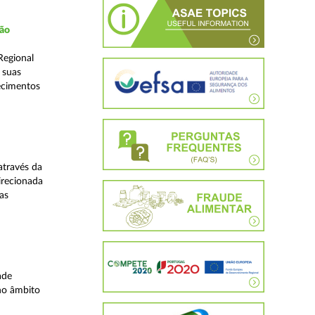
ção
Regional
 suas
ecimentos
através da
irecionada
as
ade
no âmbito