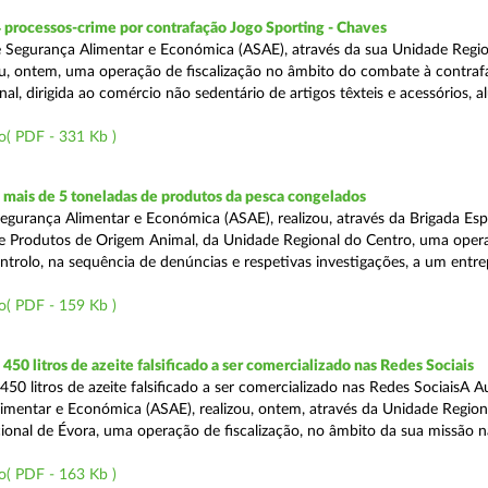
 processos-crime por contrafação Jogo Sporting - Chaves
 Segurança Alimentar e Económica (ASAE), através da sua Unidade Regio
zou, ontem, uma operação de fiscalização no âmbito do combate à contraf
al, dirigida ao comércio não sedentário de artigos têxteis e acessórios, al
o( PDF - 331 Kb )
mais de 5 toneladas de produtos da pesca congelados
egurança Alimentar e Económica (ASAE), realizou, através da Brigada Esp
de Produtos de Origem Animal, da Unidade Regional do Centro, uma oper
ontrolo, na sequência de denúncias e respetivas investigações, a um entr
o( PDF - 159 Kb )
50 litros de azeite falsificado a ser comercializado nas Redes Sociais
50 litros de azeite falsificado a ser comercializado nas Redes SociaisA A
imentar e Económica (ASAE), realizou, ontem, através da Unidade Region
onal de Évora, uma operação de fiscalização, no âmbito da sua missão 
o( PDF - 163 Kb )