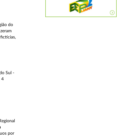
gião do
fizeram
ictícias,
do Sul -
 4
Regional
a
duos por