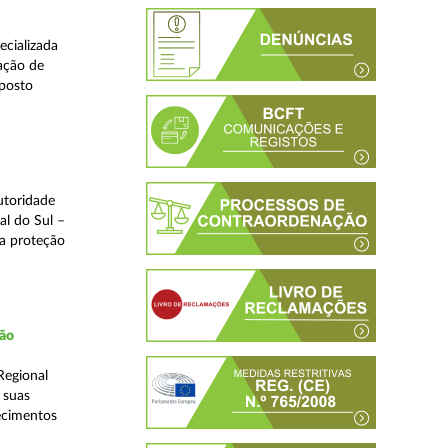
ecializada
ação de
eposto
utoridade
al do Sul –
na proteção
ção
Regional
 suas
ecimentos