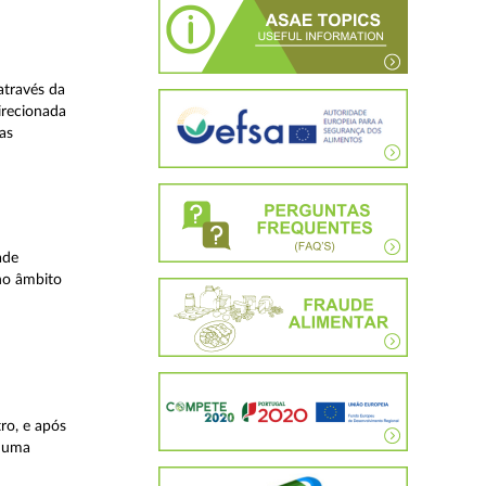
através da
irecionada
as
ade
no âmbito
ro, e após
, uma