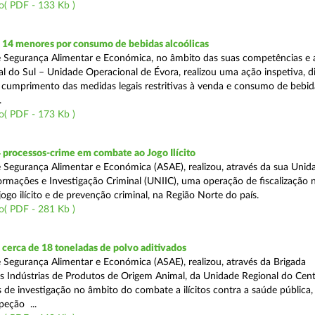
o( PDF - 133 Kb )
 14 menores por consumo de bebidas alcoólicas
 Segurança Alimentar e Económica, no âmbito das suas competências e 
l do Sul – Unidade Operacional de Évora, realizou uma ação inspetiva, d
o cumprimento das medidas legais restritivas à venda e consumo de bebid
.
o( PDF - 173 Kb )
 processos-crime em combate ao Jogo Ilícito
 Segurança Alimentar e Económica (ASAE), realizou, através da sua Unid
ormações e Investigação Criminal (UNIIC), uma operação de fiscalização 
go ilícito e de prevenção criminal, na Região Norte do país.
o( PDF - 281 Kb )
cerca de 18 toneladas de polvo aditivados
 Segurança Alimentar e Económica (ASAE), realizou, através da Brigada
as Indústrias de Produtos de Origem Animal, da Unidade Regional do Cent
as de investigação no âmbito do combate a ilícitos contra a saúde pública
peção ...