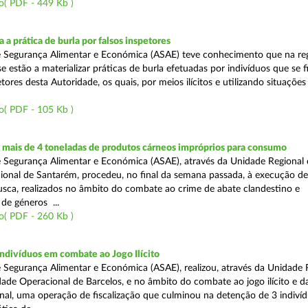
o( PDF - 449 Kb )
 a prática de burla por falsos inspetores
e Segurança Alimentar e Económica (ASAE) teve conhecimento que na re
se estão a materializar práticas de burla efetuadas por indivíduos que se 
tores desta Autoridade, os quais, por meios ilícitos e utilizando situações f
o( PDF - 105 Kb )
mais de 4 toneladas de produtos cárneos impróprios para consumo
 Segurança Alimentar e Económica (ASAE), através da Unidade Regional 
onal de Santarém, procedeu, no final da semana passada, à execução de
ca, realizados no âmbito do combate ao crime de abate clandestino e
de géneros ...
o( PDF - 260 Kb )
ndivíduos em combate ao Jogo Ilícito
 Segurança Alimentar e Económica (ASAE), realizou, através da Unidade 
ade Operacional de Barcelos, e no âmbito do combate ao jogo ilícito e d
nal, uma operação de fiscalização que culminou na detenção de 3 indiví