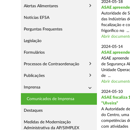
2024-05-18
Alertas Alimentares
ASAE apreende 
Autoridade de S
Notícias EFSA
das Indústrias 
fiscalização e c
Perguntas Frequentes
frigorífico no ...
Abrir document
Legislação
2024-05-14
Formulários
ASAE apreende 4
ASAE apreende 4
Processos de Contraordenação
de Segurança Al
Unidade Operaci
Publicações
de ...
Abrir document
Imprensa
2024-05-10
ASAE fiscaliza
Comunicados de Imprensa
“Ulveira”
A Autoridade de
Destaques
do Centro, uma 
competências de
Medidas de Modernização
com atividades .
Administrativa da AP/SIMPLEX