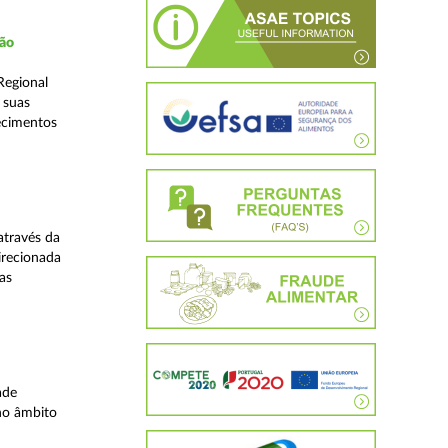
ção
Regional
 suas
ecimentos
através da
irecionada
as
ade
no âmbito