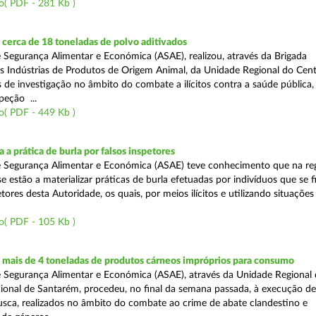
o( PDF - 281 Kb )
cerca de 18 toneladas de polvo aditivados
 Segurança Alimentar e Económica (ASAE), realizou, através da Brigada
as Indústrias de Produtos de Origem Animal, da Unidade Regional do Cent
as de investigação no âmbito do combate a ilícitos contra a saúde pública
peção ...
o( PDF - 449 Kb )
 a prática de burla por falsos inspetores
e Segurança Alimentar e Económica (ASAE) teve conhecimento que na re
se estão a materializar práticas de burla efetuadas por indivíduos que se 
tores desta Autoridade, os quais, por meios ilícitos e utilizando situações f
o( PDF - 105 Kb )
mais de 4 toneladas de produtos cárneos impróprios para consumo
 Segurança Alimentar e Económica (ASAE), através da Unidade Regional 
onal de Santarém, procedeu, no final da semana passada, à execução de
ca, realizados no âmbito do combate ao crime de abate clandestino e