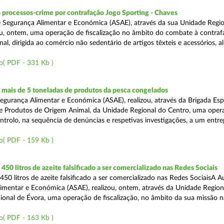
 processos-crime por contrafação Jogo Sporting - Chaves
 Segurança Alimentar e Económica (ASAE), através da sua Unidade Regio
zou, ontem, uma operação de fiscalização no âmbito do combate à contraf
al, dirigida ao comércio não sedentário de artigos têxteis e acessórios, al
o( PDF - 331 Kb )
mais de 5 toneladas de produtos da pesca congelados
egurança Alimentar e Económica (ASAE), realizou, através da Brigada Esp
de Produtos de Origem Animal, da Unidade Regional do Centro, uma oper
ontrolo, na sequência de denúncias e respetivas investigações, a um entr
o( PDF - 159 Kb )
50 litros de azeite falsificado a ser comercializado nas Redes Sociais
50 litros de azeite falsificado a ser comercializado nas Redes SociaisA A
imentar e Económica (ASAE), realizou, ontem, através da Unidade Region
onal de Évora, uma operação de fiscalização, no âmbito da sua missão 
o( PDF - 163 Kb )