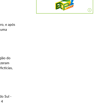
ro, e após
, uma
gião do
fizeram
ictícias,
do Sul -
 4