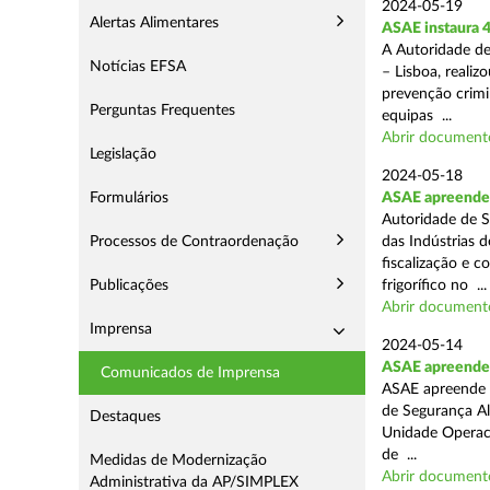
2024-05-19
Alertas Alimentares
ASAE instaura 4
A Autoridade de
Notícias EFSA
– Lisboa, reali
prevenção crimin
Perguntas Frequentes
equipas ...
Abrir document
Legislação
2024-05-18
Formulários
ASAE apreende 
Autoridade de S
Processos de Contraordenação
das Indústrias 
fiscalização e c
Publicações
frigorífico no ...
Abrir document
Imprensa
2024-05-14
ASAE apreende 4
Comunicados de Imprensa
ASAE apreende 4
de Segurança Al
Destaques
Unidade Operaci
de ...
Medidas de Modernização
Abrir document
Administrativa da AP/SIMPLEX