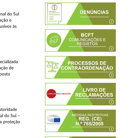
nal do Sul
ação e
usivos às
ecializada
ação de
eposto
utoridade
al do Sul –
na proteção