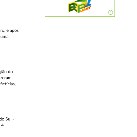
ro, e após
, uma
gião do
fizeram
ictícias,
do Sul -
 4