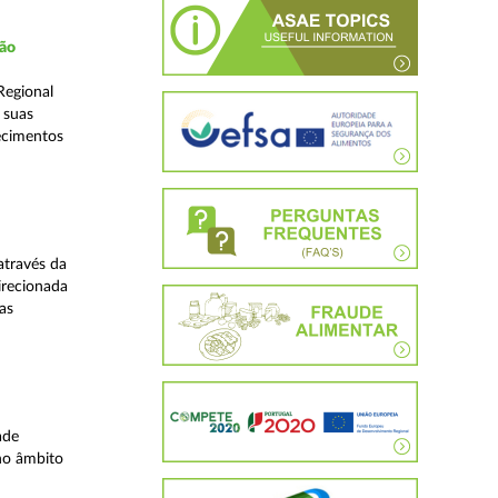
ção
Regional
 suas
ecimentos
através da
irecionada
as
ade
no âmbito