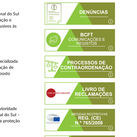
nal do Sul
ação e
usivos às
ecializada
ação de
eposto
utoridade
al do Sul –
na proteção