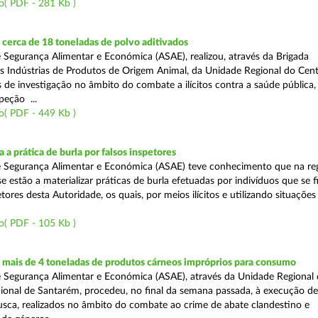
o( PDF - 281 Kb )
cerca de 18 toneladas de polvo aditivados
 Segurança Alimentar e Económica (ASAE), realizou, através da Brigada
as Indústrias de Produtos de Origem Animal, da Unidade Regional do Cent
as de investigação no âmbito do combate a ilícitos contra a saúde pública
peção ...
o( PDF - 449 Kb )
 a prática de burla por falsos inspetores
e Segurança Alimentar e Económica (ASAE) teve conhecimento que na re
se estão a materializar práticas de burla efetuadas por indivíduos que se 
tores desta Autoridade, os quais, por meios ilícitos e utilizando situações f
o( PDF - 105 Kb )
mais de 4 toneladas de produtos cárneos impróprios para consumo
 Segurança Alimentar e Económica (ASAE), através da Unidade Regional 
onal de Santarém, procedeu, no final da semana passada, à execução de
ca, realizados no âmbito do combate ao crime de abate clandestino e