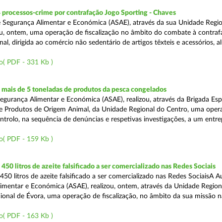
 processos-crime por contrafação Jogo Sporting - Chaves
 Segurança Alimentar e Económica (ASAE), através da sua Unidade Regio
zou, ontem, uma operação de fiscalização no âmbito do combate à contraf
al, dirigida ao comércio não sedentário de artigos têxteis e acessórios, al
o( PDF - 331 Kb )
mais de 5 toneladas de produtos da pesca congelados
egurança Alimentar e Económica (ASAE), realizou, através da Brigada Esp
de Produtos de Origem Animal, da Unidade Regional do Centro, uma oper
ontrolo, na sequência de denúncias e respetivas investigações, a um entr
o( PDF - 159 Kb )
50 litros de azeite falsificado a ser comercializado nas Redes Sociais
50 litros de azeite falsificado a ser comercializado nas Redes SociaisA A
imentar e Económica (ASAE), realizou, ontem, através da Unidade Region
onal de Évora, uma operação de fiscalização, no âmbito da sua missão 
o( PDF - 163 Kb )