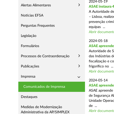
2024-05-19
Alertas Alimentares
ASAE instaura 4
A Autoridade de
Notícias EFSA
– Lisboa, reali
prevenção crimin
Perguntas Frequentes
equipas ...
Abrir document
Legislação
2024-05-18
Formulários
ASAE apreende 
Autoridade de S
Processos de Contraordenação
das Indústrias 
fiscalização e c
Publicações
frigorífico no ...
Abrir document
Imprensa
2024-05-14
ASAE apreende 4
Comunicados de Imprensa
ASAE apreende 4
de Segurança Al
Destaques
Unidade Operaci
de ...
Medidas de Modernização
Abrir document
Administrativa da AP/SIMPLEX