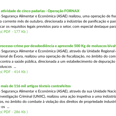
atividade de cinco padarias - Operação FORNAX
 Segurança Alimentar e Económica (ASAE) realizou, uma operação de fisc
no corrente mês de outubro, direcionada a indústrias de panificação e pas
icar os requisitos legais previstos para o setor, com especial destaque para
o( PDF - 177 Kb )
processo-crime por desobediência e apreende 500 Kg de moluscos bival
 Segurança Alimentar e Económica (ASAE), através da Unidade Regional 
onal de Évora, realizou uma operação de fiscalização, no âmbito do com
is contra a saúde pública, direcionada a um estabelecimento de depuração
luscos ...
o( PDF - 414 Kb )
ais de 116 mil artigos têxteis contrafeitos
 Segurança Alimentar e Económica (ASAE), através da sua Unidade Naci
vestigação Criminal (UNIIC), realizou uma ação inspetiva a uma indústria
os, no âmbito do combate à violação dos direitos de propriedade industri
os ...
o( PDF - 286 Kb )