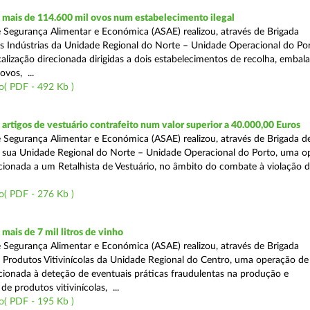
mais de 114.600 mil ovos num estabelecimento ilegal
 Segurança Alimentar e Económica (ASAE) realizou, através de Brigada
as Indústrias da Unidade Regional do Norte – Unidade Operacional do Po
calização direcionada dirigidas a dois estabelecimentos de recolha, emba
ovos, ...
o( PDF - 492 Kb )
rtigos de vestuário contrafeito num valor superior a 40.000,00 Euros
 Segurança Alimentar e Económica (ASAE) realizou, através de Brigada de
 sua Unidade Regional do Norte – Unidade Operacional do Porto, uma o
ecionada a um Retalhista de Vestuário, no âmbito do combate à violação d
o( PDF - 276 Kb )
ais de 7 mil litros de vinho
 Segurança Alimentar e Económica (ASAE) realizou, através de Brigada
e Produtos Vitivinícolas da Unidade Regional do Centro, uma operação de
recionada à deteção de eventuais práticas fraudulentas na produção e
de produtos vitivinícolas, ...
o( PDF - 195 Kb )