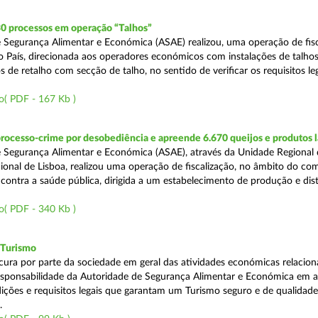
30 processos em operação “Talhos”
 Segurança Alimentar e Económica (ASAE) realizou, uma operação de fisc
do País, direcionada aos operadores económicos com instalações de talhos
 de retalho com secção de talho, no sentido de verificar os requisitos l
o( PDF - 167 Kb )
rocesso-crime por desobediência e apreende 6.670 queijos e produtos 
 Segurança Alimentar e Económica (ASAE), através da Unidade Regional 
onal de Lisboa, realizou uma operação de fiscalização, no âmbito do co
is contra a saúde pública, dirigida a um estabelecimento de produção e dis
o( PDF - 340 Kb )
 Turismo
cura por parte da sociedade em geral das atividades económicas relacio
esponsabilidade da Autoridade de Segurança Alimentar e Económica em a
dições e requisitos legais que garantam um Turismo seguro e de qualidade
.