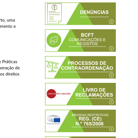
rto, uma
lamento e
 Práticas
peração de
os direitos