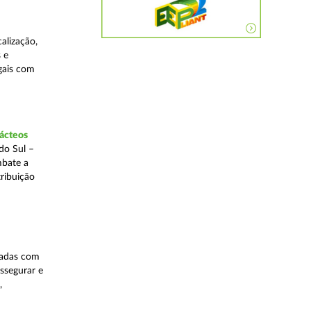
alização,
 e
egais com
lácteos
do Sul –
mbate a
tribuição
nadas com
ssegurar e
,