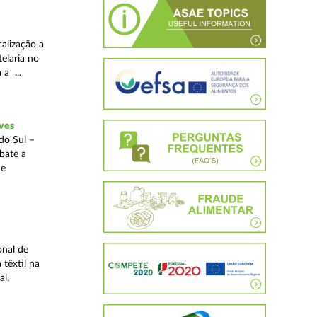
alização a
telaria no
 a ...
ves
do Sul –
bate a
 e
onal de
 têxtil na
al,