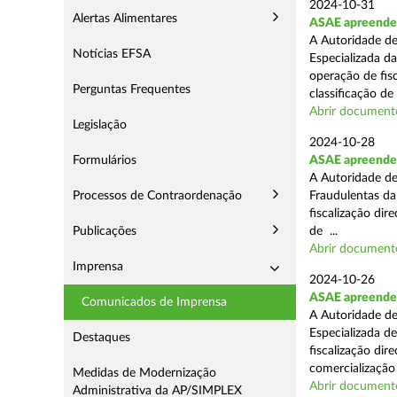
2024-10-31
Alertas Alimentares
ASAE apreende 
A Autoridade de
Notícias EFSA
Especializada d
operação de fis
Perguntas Frequentes
classificação de 
Abrir document
Legislação
2024-10-28
Formulários
ASAE apreende a
A Autoridade de
Processos de Contraordenação
Fraudulentas da
fiscalização dir
Publicações
de ...
Abrir document
Imprensa
2024-10-26
ASAE apreende m
Comunicados de Imprensa
A Autoridade de
Especializada d
Destaques
fiscalização di
comercialização 
Medidas de Modernização
Abrir document
Administrativa da AP/SIMPLEX