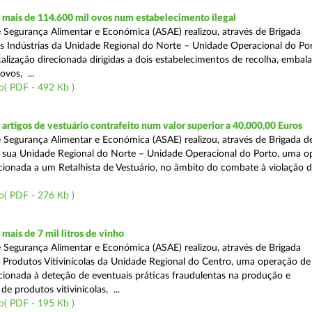
mais de 114.600 mil ovos num estabelecimento ilegal
 Segurança Alimentar e Económica (ASAE) realizou, através de Brigada
as Indústrias da Unidade Regional do Norte – Unidade Operacional do Po
calização direcionada dirigidas a dois estabelecimentos de recolha, emba
ovos, ...
o( PDF - 492 Kb )
rtigos de vestuário contrafeito num valor superior a 40.000,00 Euros
 Segurança Alimentar e Económica (ASAE) realizou, através de Brigada de
 sua Unidade Regional do Norte – Unidade Operacional do Porto, uma o
ecionada a um Retalhista de Vestuário, no âmbito do combate à violação d
o( PDF - 276 Kb )
ais de 7 mil litros de vinho
 Segurança Alimentar e Económica (ASAE) realizou, através de Brigada
e Produtos Vitivinícolas da Unidade Regional do Centro, uma operação de
recionada à deteção de eventuais práticas fraudulentas na produção e
de produtos vitivinícolas, ...
o( PDF - 195 Kb )