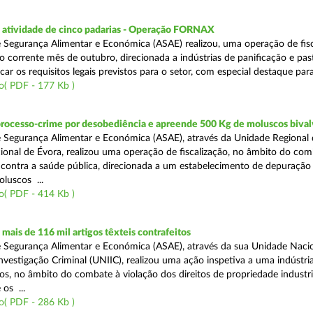
atividade de cinco padarias - Operação FORNAX
 Segurança Alimentar e Económica (ASAE) realizou, uma operação de fisc
no corrente mês de outubro, direcionada a indústrias de panificação e pas
icar os requisitos legais previstos para o setor, com especial destaque para
o( PDF - 177 Kb )
processo-crime por desobediência e apreende 500 Kg de moluscos bival
 Segurança Alimentar e Económica (ASAE), através da Unidade Regional 
onal de Évora, realizou uma operação de fiscalização, no âmbito do com
is contra a saúde pública, direcionada a um estabelecimento de depuração
luscos ...
o( PDF - 414 Kb )
ais de 116 mil artigos têxteis contrafeitos
 Segurança Alimentar e Económica (ASAE), através da sua Unidade Naci
vestigação Criminal (UNIIC), realizou uma ação inspetiva a uma indústria
os, no âmbito do combate à violação dos direitos de propriedade industri
os ...
o( PDF - 286 Kb )