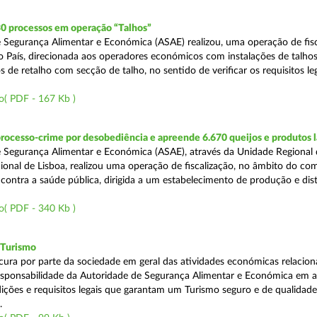
30 processos em operação “Talhos”
 Segurança Alimentar e Económica (ASAE) realizou, uma operação de fisc
do País, direcionada aos operadores económicos com instalações de talhos
 de retalho com secção de talho, no sentido de verificar os requisitos l
o( PDF - 167 Kb )
rocesso-crime por desobediência e apreende 6.670 queijos e produtos 
 Segurança Alimentar e Económica (ASAE), através da Unidade Regional 
onal de Lisboa, realizou uma operação de fiscalização, no âmbito do co
is contra a saúde pública, dirigida a um estabelecimento de produção e dis
o( PDF - 340 Kb )
 Turismo
cura por parte da sociedade em geral das atividades económicas relacio
esponsabilidade da Autoridade de Segurança Alimentar e Económica em a
dições e requisitos legais que garantam um Turismo seguro e de qualidade
.