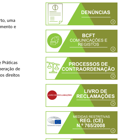
rto, uma
lamento e
 Práticas
peração de
os direitos