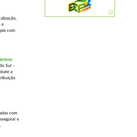
alização,
 e
egais com
lácteos
do Sul –
mbate a
tribuição
nadas com
ssegurar e
,