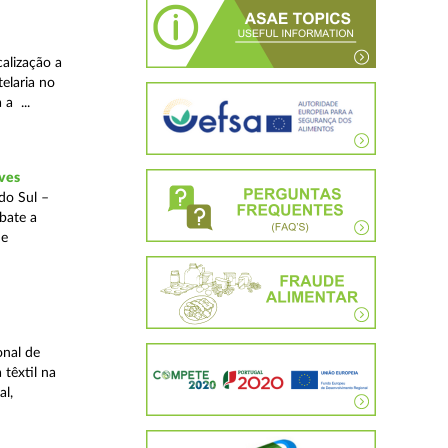
alização a
telaria no
 a ...
ves
do Sul –
bate a
 e
onal de
 têxtil na
al,