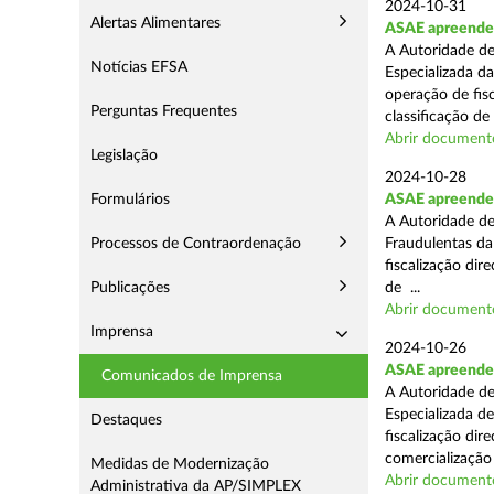
2024-10-31
Alertas Alimentares
ASAE apreende 
A Autoridade de
Notícias EFSA
Especializada d
operação de fis
Perguntas Frequentes
classificação de 
Abrir document
Legislação
2024-10-28
Formulários
ASAE apreende a
A Autoridade de
Processos de Contraordenação
Fraudulentas da
fiscalização dir
Publicações
de ...
Abrir document
Imprensa
2024-10-26
ASAE apreende m
Comunicados de Imprensa
A Autoridade de
Especializada d
Destaques
fiscalização di
comercialização 
Medidas de Modernização
Abrir document
Administrativa da AP/SIMPLEX