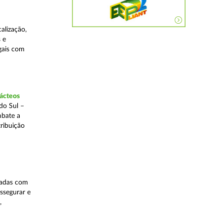
alização,
 e
egais com
lácteos
do Sul –
mbate a
tribuição
nadas com
ssegurar e
,