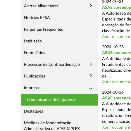
2024-10-31
Alertas Alimentares
ASAE apreende 
A Autoridade de
Notícias EFSA
Especializada d
operação de fis
Perguntas Frequentes
classificação de 
Abrir document
Legislação
2024-10-28
Formulários
ASAE apreende a
A Autoridade de
Processos de Contraordenação
Fraudulentas da
fiscalização dir
Publicações
de ...
Abrir document
Imprensa
2024-10-26
ASAE apreende m
Comunicados de Imprensa
A Autoridade de
Especializada d
Destaques
fiscalização di
comercialização 
Medidas de Modernização
Abrir document
Administrativa da AP/SIMPLEX