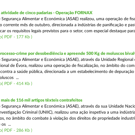
atividade de cinco padarias - Operação FORNAX
 Segurança Alimentar e Económica (ASAE) realizou, uma operação de fisc
no corrente mês de outubro, direcionada a indústrias de panificação e pas
icar os requisitos legais previstos para o setor, com especial destaque para
o( PDF - 177 Kb )
processo-crime por desobediência e apreende 500 Kg de moluscos bival
 Segurança Alimentar e Económica (ASAE), através da Unidade Regional 
onal de Évora, realizou uma operação de fiscalização, no âmbito do com
is contra a saúde pública, direcionada a um estabelecimento de depuração
luscos ...
o( PDF - 414 Kb )
ais de 116 mil artigos têxteis contrafeitos
 Segurança Alimentar e Económica (ASAE), através da sua Unidade Naci
vestigação Criminal (UNIIC), realizou uma ação inspetiva a uma indústria
os, no âmbito do combate à violação dos direitos de propriedade industri
os ...
o( PDF - 286 Kb )