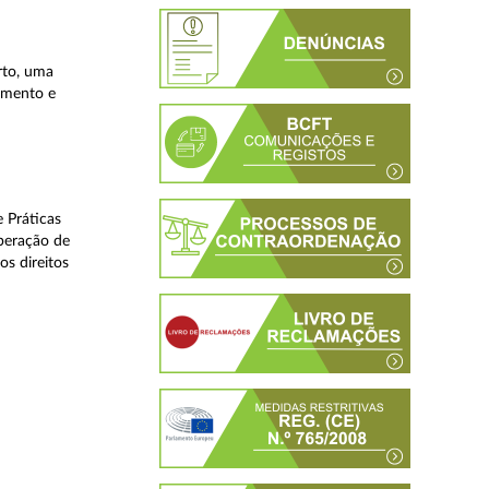
rto, uma
lamento e
 Práticas
peração de
os direitos