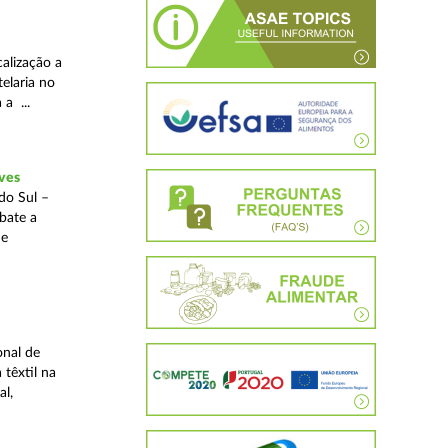
alização a
telaria no
 a ...
ves
do Sul –
bate a
 e
onal de
 têxtil na
al,