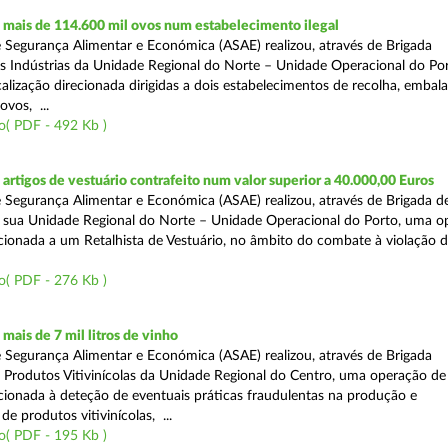
mais de 114.600 mil ovos num estabelecimento ilegal
 Segurança Alimentar e Económica (ASAE) realizou, através de Brigada
as Indústrias da Unidade Regional do Norte – Unidade Operacional do Po
calização direcionada dirigidas a dois estabelecimentos de recolha, emba
ovos, ...
o( PDF - 492 Kb )
rtigos de vestuário contrafeito num valor superior a 40.000,00 Euros
 Segurança Alimentar e Económica (ASAE) realizou, através de Brigada de
 sua Unidade Regional do Norte – Unidade Operacional do Porto, uma o
ecionada a um Retalhista de Vestuário, no âmbito do combate à violação d
o( PDF - 276 Kb )
ais de 7 mil litros de vinho
 Segurança Alimentar e Económica (ASAE) realizou, através de Brigada
e Produtos Vitivinícolas da Unidade Regional do Centro, uma operação de
recionada à deteção de eventuais práticas fraudulentas na produção e
de produtos vitivinícolas, ...
o( PDF - 195 Kb )