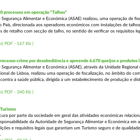
30 processos em operação “Talhos”
 Segurança Alimentar e Económica (ASAE) realizou, uma operação de fisc
do País, direcionada aos operadores económicos com instalações de talhos
 de retalho com secção de talho, no sentido de verificar os requisitos l
o( PDF - 167 Kb )
rocesso-crime por desobediência e apreende 6.670 queijos e produtos 
 Segurança Alimentar e Económica (ASAE), através da Unidade Regional 
onal de Lisboa, realizou uma operação de fiscalização, no âmbito do co
is contra a saúde pública, dirigida a um estabelecimento de produção e dis
o( PDF - 340 Kb )
 Turismo
cura por parte da sociedade em geral das atividades económicas relacio
esponsabilidade da Autoridade de Segurança Alimentar e Económica em a
dições e requisitos legais que garantam um Turismo seguro e de qualidade
.