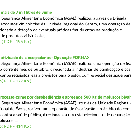
ais de 7 mil litros de vinho
 Segurança Alimentar e Económica (ASAE) realizou, através de Brigada
e Produtos Vitivinícolas da Unidade Regional do Centro, uma operação de
recionada à deteção de eventuais práticas fraudulentas na produção e
de produtos vitivinícolas, ...
o( PDF - 195 Kb )
atividade de cinco padarias - Operação FORNAX
 Segurança Alimentar e Económica (ASAE) realizou, uma operação de fisc
no corrente mês de outubro, direcionada a indústrias de panificação e pas
icar os requisitos legais previstos para o setor, com especial destaque para
o( PDF - 177 Kb )
processo-crime por desobediência e apreende 500 Kg de moluscos bival
 Segurança Alimentar e Económica (ASAE), através da Unidade Regional 
onal de Évora, realizou uma operação de fiscalização, no âmbito do com
is contra a saúde pública, direcionada a um estabelecimento de depuração
luscos ...
o( PDF - 414 Kb )