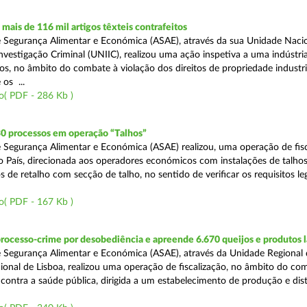
ais de 116 mil artigos têxteis contrafeitos
 Segurança Alimentar e Económica (ASAE), através da sua Unidade Naci
vestigação Criminal (UNIIC), realizou uma ação inspetiva a uma indústria
os, no âmbito do combate à violação dos direitos de propriedade industri
os ...
o( PDF - 286 Kb )
30 processos em operação “Talhos”
 Segurança Alimentar e Económica (ASAE) realizou, uma operação de fisc
do País, direcionada aos operadores económicos com instalações de talhos
 de retalho com secção de talho, no sentido de verificar os requisitos l
o( PDF - 167 Kb )
rocesso-crime por desobediência e apreende 6.670 queijos e produtos 
 Segurança Alimentar e Económica (ASAE), através da Unidade Regional 
onal de Lisboa, realizou uma operação de fiscalização, no âmbito do co
is contra a saúde pública, dirigida a um estabelecimento de produção e dis