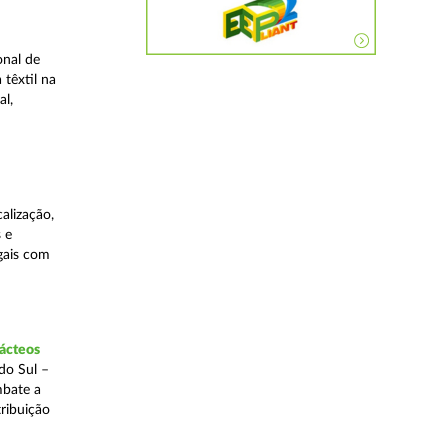
onal de
 têxtil na
al,
alização,
 e
egais com
lácteos
do Sul –
mbate a
tribuição