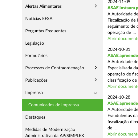
2024-11-09
Alertas Alimentares
ASAE instaura p
A Autoridade de
Notícias EFSA
Fiscalização de 
seguimento de d
Perguntas Frequentes
operação de ...
Abrir document
Legislação
2024-10-31
Formulários
ASAE apreende 
A Autoridade de
Processos de Contraordenação
Especializada d
operação de fis
Publicações
classificação de 
Abrir document
Imprensa
2024-10-28
ASAE apreende a
Comunicados de Imprensa
A Autoridade de
Fraudulentas da
Destaques
fiscalização dir
de ...
Medidas de Modernização
Abrir document
Administrativa da AP/SIMPLEX