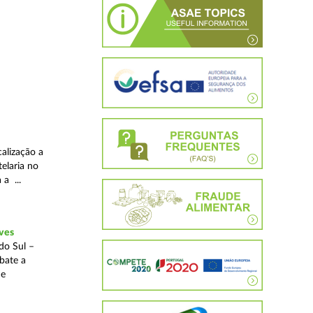
alização a
telaria no
 a ...
ves
do Sul –
bate a
 e