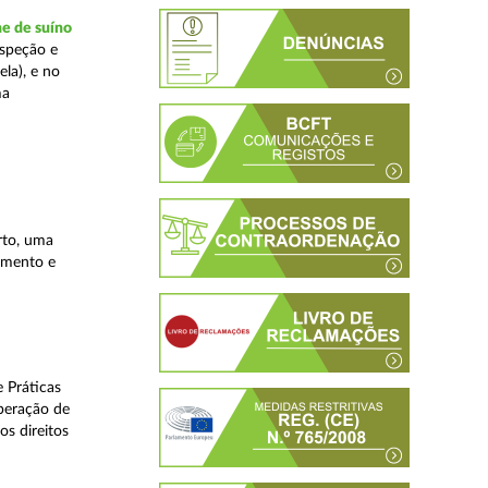
ne de suíno
nspeção e
la), e no
ma
rto, uma
lamento e
 Práticas
peração de
os direitos