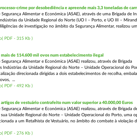
rocesso-crime por desobediência e apreende mais 3,3 toneladas de car
 Segurança Alimentar e Económica (ASAE), através de uma Brigada de I
Indústrias da Unidade Regional do Norte (UO I – Porto, e UO III – Mirande
iligências de investigação no âmbito da Segurança Alimentar, realizou u
o( PDF - 315 Kb )
mais de 114.600 mil ovos num estabelecimento ilegal
 Segurança Alimentar e Económica (ASAE) realizou, através de Brigada
as Indústrias da Unidade Regional do Norte – Unidade Operacional do Po
calização direcionada dirigidas a dois estabelecimentos de recolha, emba
ovos, ...
o( PDF - 492 Kb )
rtigos de vestuário contrafeito num valor superior a 40.000,00 Euros
 Segurança Alimentar e Económica (ASAE) realizou, através de Brigada de
 sua Unidade Regional do Norte – Unidade Operacional do Porto, uma o
ecionada a um Retalhista de Vestuário, no âmbito do combate à violação d
o( PDF - 276 Kb )