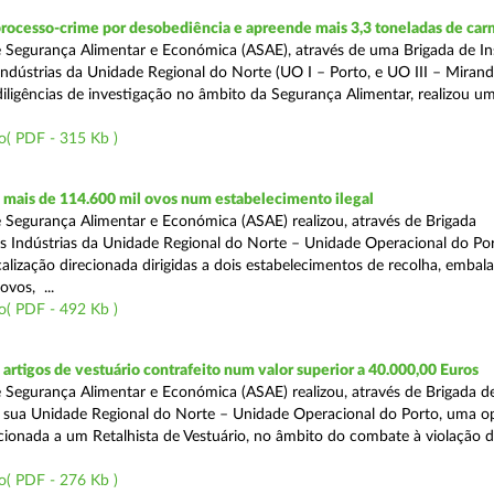
rocesso-crime por desobediência e apreende mais 3,3 toneladas de car
 Segurança Alimentar e Económica (ASAE), através de uma Brigada de I
Indústrias da Unidade Regional do Norte (UO I – Porto, e UO III – Mirande
iligências de investigação no âmbito da Segurança Alimentar, realizou u
o( PDF - 315 Kb )
mais de 114.600 mil ovos num estabelecimento ilegal
 Segurança Alimentar e Económica (ASAE) realizou, através de Brigada
as Indústrias da Unidade Regional do Norte – Unidade Operacional do Po
calização direcionada dirigidas a dois estabelecimentos de recolha, emba
ovos, ...
o( PDF - 492 Kb )
rtigos de vestuário contrafeito num valor superior a 40.000,00 Euros
 Segurança Alimentar e Económica (ASAE) realizou, através de Brigada de
 sua Unidade Regional do Norte – Unidade Operacional do Porto, uma o
ecionada a um Retalhista de Vestuário, no âmbito do combate à violação d
o( PDF - 276 Kb )