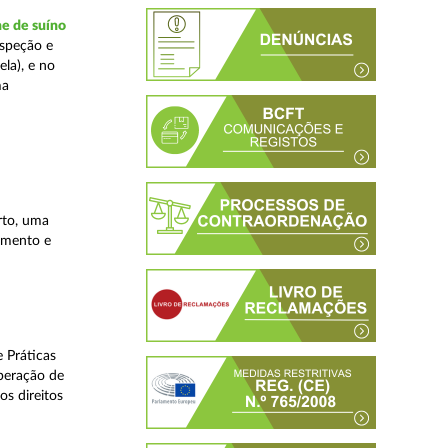
ne de suíno
nspeção e
la), e no
ma
rto, uma
lamento e
 Práticas
peração de
os direitos