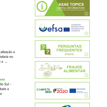
alização a
telaria no
 a ...
ves
do Sul –
bate a
 e