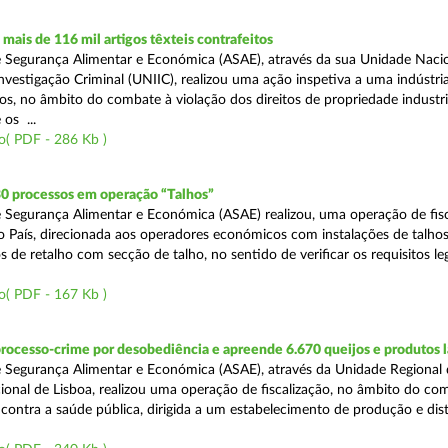
ais de 116 mil artigos têxteis contrafeitos
 Segurança Alimentar e Económica (ASAE), através da sua Unidade Naci
vestigação Criminal (UNIIC), realizou uma ação inspetiva a uma indústria
os, no âmbito do combate à violação dos direitos de propriedade industri
os ...
o( PDF - 286 Kb )
30 processos em operação “Talhos”
 Segurança Alimentar e Económica (ASAE) realizou, uma operação de fisc
do País, direcionada aos operadores económicos com instalações de talhos
 de retalho com secção de talho, no sentido de verificar os requisitos l
o( PDF - 167 Kb )
rocesso-crime por desobediência e apreende 6.670 queijos e produtos 
 Segurança Alimentar e Económica (ASAE), através da Unidade Regional 
onal de Lisboa, realizou uma operação de fiscalização, no âmbito do co
is contra a saúde pública, dirigida a um estabelecimento de produção e dis