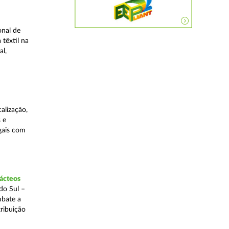
onal de
 têxtil na
al,
alização,
 e
egais com
lácteos
do Sul –
mbate a
tribuição