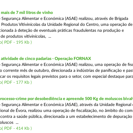
ais de 7 mil litros de vinho
 Segurança Alimentar e Económica (ASAE) realizou, através de Brigada
e Produtos Vitivinícolas da Unidade Regional do Centro, uma operação de
recionada à deteção de eventuais práticas fraudulentas na produção e
de produtos vitivinícolas, ...
o( PDF - 195 Kb )
atividade de cinco padarias - Operação FORNAX
 Segurança Alimentar e Económica (ASAE) realizou, uma operação de fisc
no corrente mês de outubro, direcionada a indústrias de panificação e pas
icar os requisitos legais previstos para o setor, com especial destaque para
o( PDF - 177 Kb )
processo-crime por desobediência e apreende 500 Kg de moluscos bival
 Segurança Alimentar e Económica (ASAE), através da Unidade Regional 
onal de Évora, realizou uma operação de fiscalização, no âmbito do com
is contra a saúde pública, direcionada a um estabelecimento de depuração
luscos ...
o( PDF - 414 Kb )