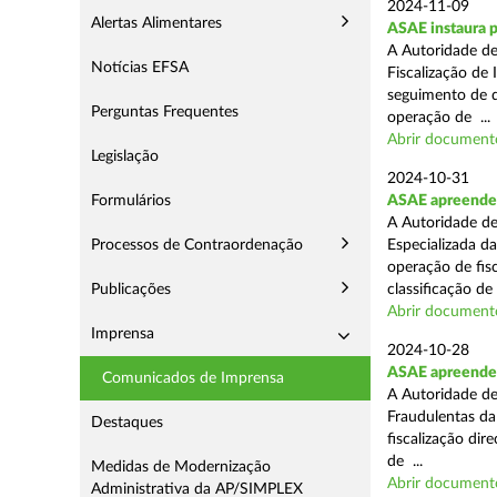
2024-11-09
Alertas Alimentares
ASAE instaura p
A Autoridade de
Notícias EFSA
Fiscalização de 
seguimento de d
Perguntas Frequentes
operação de ...
Abrir document
Legislação
2024-10-31
Formulários
ASAE apreende 
A Autoridade de
Processos de Contraordenação
Especializada d
operação de fis
Publicações
classificação de 
Abrir document
Imprensa
2024-10-28
ASAE apreende a
Comunicados de Imprensa
A Autoridade de
Fraudulentas da
Destaques
fiscalização dir
de ...
Medidas de Modernização
Abrir document
Administrativa da AP/SIMPLEX