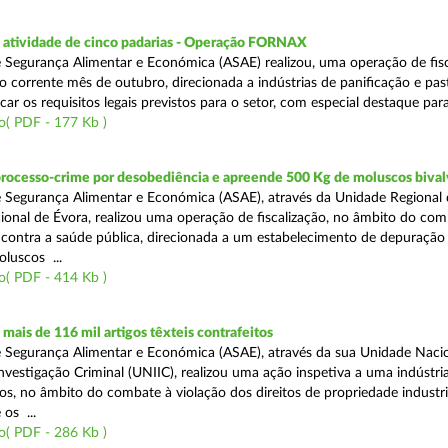
atividade de cinco padarias - Operação FORNAX
 Segurança Alimentar e Económica (ASAE) realizou, uma operação de fisc
no corrente mês de outubro, direcionada a indústrias de panificação e pas
icar os requisitos legais previstos para o setor, com especial destaque para
o( PDF - 177 Kb )
processo-crime por desobediência e apreende 500 Kg de moluscos bival
 Segurança Alimentar e Económica (ASAE), através da Unidade Regional 
onal de Évora, realizou uma operação de fiscalização, no âmbito do com
is contra a saúde pública, direcionada a um estabelecimento de depuração
luscos ...
o( PDF - 414 Kb )
ais de 116 mil artigos têxteis contrafeitos
 Segurança Alimentar e Económica (ASAE), através da sua Unidade Naci
vestigação Criminal (UNIIC), realizou uma ação inspetiva a uma indústria
os, no âmbito do combate à violação dos direitos de propriedade industri
os ...
o( PDF - 286 Kb )