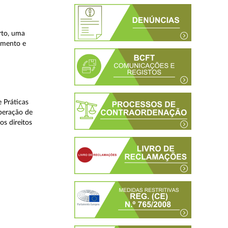
rto, uma
lamento e
 Práticas
peração de
os direitos