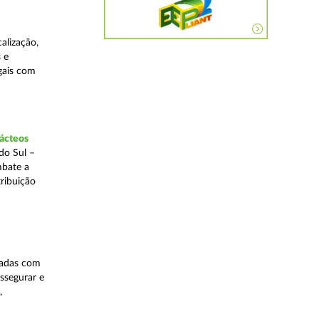
alização,
 e
egais com
lácteos
do Sul –
mbate a
tribuição
nadas com
ssegurar e
,