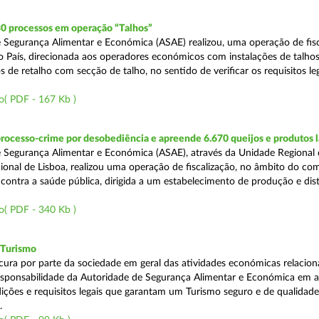
30 processos em operação “Talhos”
 Segurança Alimentar e Económica (ASAE) realizou, uma operação de fisc
do País, direcionada aos operadores económicos com instalações de talhos
 de retalho com secção de talho, no sentido de verificar os requisitos l
o( PDF - 167 Kb )
rocesso-crime por desobediência e apreende 6.670 queijos e produtos 
 Segurança Alimentar e Económica (ASAE), através da Unidade Regional 
onal de Lisboa, realizou uma operação de fiscalização, no âmbito do co
is contra a saúde pública, dirigida a um estabelecimento de produção e dis
o( PDF - 340 Kb )
 Turismo
cura por parte da sociedade em geral das atividades económicas relacio
esponsabilidade da Autoridade de Segurança Alimentar e Económica em a
dições e requisitos legais que garantam um Turismo seguro e de qualidade
.