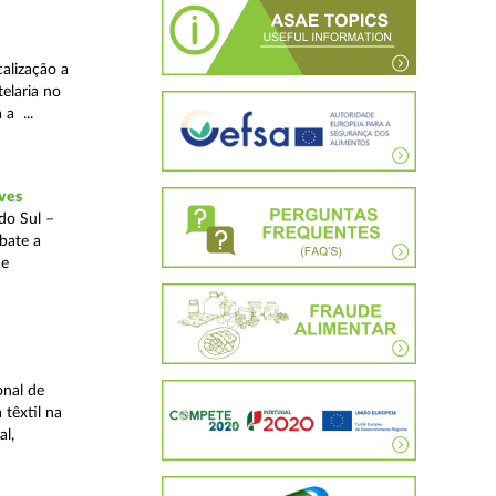
alização a
telaria no
 a ...
ves
do Sul –
bate a
 e
onal de
 têxtil na
al,