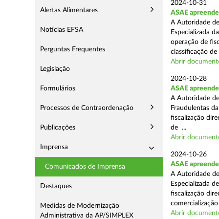
2024-10-31
Alertas Alimentares
ASAE apreende 
A Autoridade de
Notícias EFSA
Especializada d
operação de fis
Perguntas Frequentes
classificação de 
Abrir document
Legislação
2024-10-28
Formulários
ASAE apreende a
A Autoridade de
Processos de Contraordenação
Fraudulentas da
fiscalização dir
Publicações
de ...
Abrir document
Imprensa
2024-10-26
ASAE apreende m
Comunicados de Imprensa
A Autoridade de
Especializada d
Destaques
fiscalização di
comercialização 
Medidas de Modernização
Abrir document
Administrativa da AP/SIMPLEX