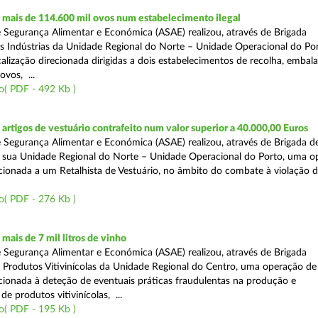
mais de 114.600 mil ovos num estabelecimento ilegal
 Segurança Alimentar e Económica (ASAE) realizou, através de Brigada
as Indústrias da Unidade Regional do Norte – Unidade Operacional do Po
calização direcionada dirigidas a dois estabelecimentos de recolha, emba
ovos, ...
o( PDF - 492 Kb )
rtigos de vestuário contrafeito num valor superior a 40.000,00 Euros
 Segurança Alimentar e Económica (ASAE) realizou, através de Brigada de
 sua Unidade Regional do Norte – Unidade Operacional do Porto, uma o
ecionada a um Retalhista de Vestuário, no âmbito do combate à violação d
o( PDF - 276 Kb )
ais de 7 mil litros de vinho
 Segurança Alimentar e Económica (ASAE) realizou, através de Brigada
e Produtos Vitivinícolas da Unidade Regional do Centro, uma operação de
recionada à deteção de eventuais práticas fraudulentas na produção e
de produtos vitivinícolas, ...
o( PDF - 195 Kb )