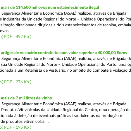
mais de 114.600 mil ovos num estabelecimento ilegal
 Segurança Alimentar e Económica (ASAE) realizou, através de Brigada
as Indústrias da Unidade Regional do Norte – Unidade Operacional do Po
calização direcionada dirigidas a dois estabelecimentos de recolha, emba
ovos, ...
o( PDF - 492 Kb )
rtigos de vestuário contrafeito num valor superior a 40.000,00 Euros
 Segurança Alimentar e Económica (ASAE) realizou, através de Brigada de
 sua Unidade Regional do Norte – Unidade Operacional do Porto, uma o
ecionada a um Retalhista de Vestuário, no âmbito do combate à violação d
o( PDF - 276 Kb )
ais de 7 mil litros de vinho
 Segurança Alimentar e Económica (ASAE) realizou, através de Brigada
e Produtos Vitivinícolas da Unidade Regional do Centro, uma operação de
recionada à deteção de eventuais práticas fraudulentas na produção e
de produtos vitivinícolas, ...
o( PDF - 195 Kb )