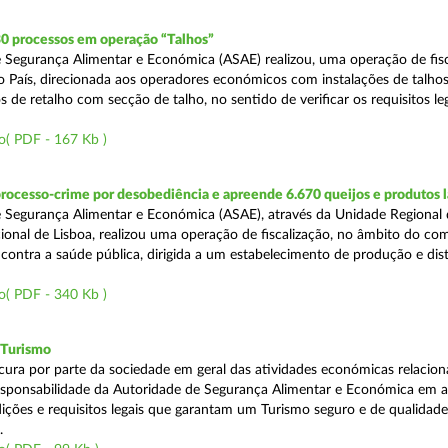
30 processos em operação “Talhos”
 Segurança Alimentar e Económica (ASAE) realizou, uma operação de fisc
do País, direcionada aos operadores económicos com instalações de talhos
 de retalho com secção de talho, no sentido de verificar os requisitos l
o( PDF - 167 Kb )
rocesso-crime por desobediência e apreende 6.670 queijos e produtos 
 Segurança Alimentar e Económica (ASAE), através da Unidade Regional 
onal de Lisboa, realizou uma operação de fiscalização, no âmbito do co
is contra a saúde pública, dirigida a um estabelecimento de produção e dis
o( PDF - 340 Kb )
 Turismo
cura por parte da sociedade em geral das atividades económicas relacio
esponsabilidade da Autoridade de Segurança Alimentar e Económica em a
dições e requisitos legais que garantam um Turismo seguro e de qualidade
.