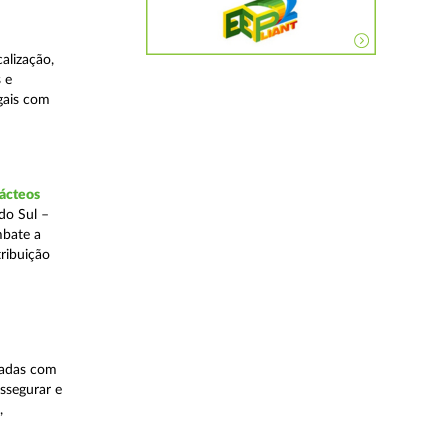
alização,
 e
egais com
lácteos
do Sul –
mbate a
tribuição
nadas com
ssegurar e
,