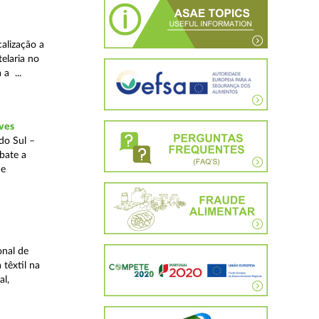
alização a
telaria no
 a ...
ves
do Sul –
bate a
 e
onal de
 têxtil na
al,