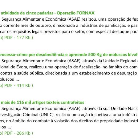
atividade de cinco padarias - Operação FORNAX
 Segurança Alimentar e Económica (ASAE) realizou, uma operação de fisc
no corrente mês de outubro, direcionada a indústrias de panificação e pas
icar os requisitos legais previstos para o setor, com especial destaque para
o( PDF - 177 Kb )
processo-crime por desobediência e apreende 500 Kg de moluscos bival
 Segurança Alimentar e Económica (ASAE), através da Unidade Regional 
onal de Évora, realizou uma operação de fiscalização, no âmbito do com
is contra a saúde pública, direcionada a um estabelecimento de depuração
luscos ...
o( PDF - 414 Kb )
ais de 116 mil artigos têxteis contrafeitos
 Segurança Alimentar e Económica (ASAE), através da sua Unidade Naci
vestigação Criminal (UNIIC), realizou uma ação inspetiva a uma indústria
os, no âmbito do combate à violação dos direitos de propriedade industri
os ...
o( PDF - 286 Kb )