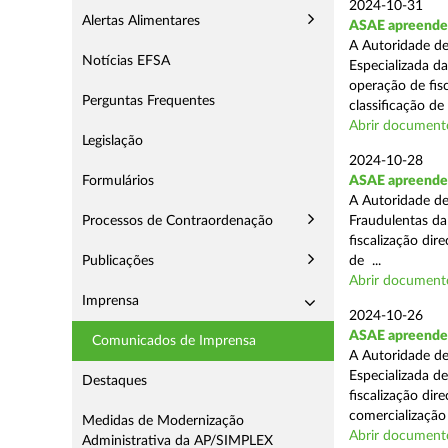
2024-10-31
Alertas Alimentares
ASAE apreende 
A Autoridade de
Notícias EFSA
Especializada d
operação de fis
Perguntas Frequentes
classificação de 
Abrir document
Legislação
2024-10-28
Formulários
ASAE apreende a
A Autoridade de
Processos de Contraordenação
Fraudulentas da
fiscalização dir
Publicações
de ...
Abrir document
Imprensa
2024-10-26
ASAE apreende m
Comunicados de Imprensa
A Autoridade de
Especializada d
Destaques
fiscalização di
comercialização 
Medidas de Modernização
Abrir document
Administrativa da AP/SIMPLEX