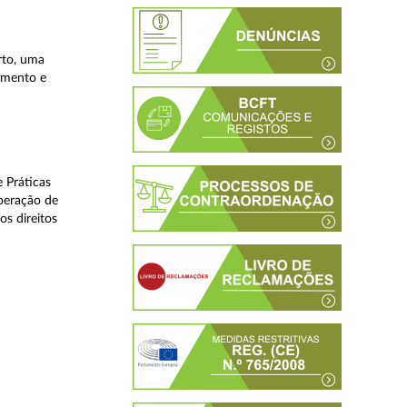
rto, uma
lamento e
 Práticas
peração de
os direitos