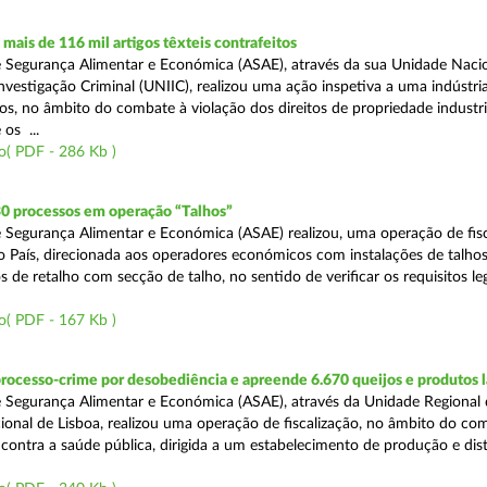
ais de 116 mil artigos têxteis contrafeitos
 Segurança Alimentar e Económica (ASAE), através da sua Unidade Naci
vestigação Criminal (UNIIC), realizou uma ação inspetiva a uma indústria
os, no âmbito do combate à violação dos direitos de propriedade industri
os ...
o( PDF - 286 Kb )
30 processos em operação “Talhos”
 Segurança Alimentar e Económica (ASAE) realizou, uma operação de fisc
do País, direcionada aos operadores económicos com instalações de talhos
 de retalho com secção de talho, no sentido de verificar os requisitos l
o( PDF - 167 Kb )
rocesso-crime por desobediência e apreende 6.670 queijos e produtos 
 Segurança Alimentar e Económica (ASAE), através da Unidade Regional 
onal de Lisboa, realizou uma operação de fiscalização, no âmbito do co
is contra a saúde pública, dirigida a um estabelecimento de produção e dis