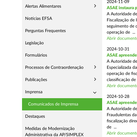
2024-11-09
Alertas Alimentares
ASAE instaura p
A Autoridade de
Notícias EFSA
Fiscalização de 
seguimento de d
Perguntas Frequentes
operação de ...
Abrir document
Legislação
2024-10-31
Formulários
ASAE apreende 
A Autoridade de
Processos de Contraordenação
Especializada d
operação de fis
Publicações
classificação de 
Abrir document
Imprensa
2024-10-28
ASAE apreende a
Comunicados de Imprensa
A Autoridade de
Fraudulentas da
Destaques
fiscalização dir
de ...
Medidas de Modernização
Abrir document
Administrativa da AP/SIMPLEX