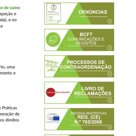
ne de suíno
nspeção e
la), e no
ma
rto, uma
lamento e
 Práticas
peração de
os direitos