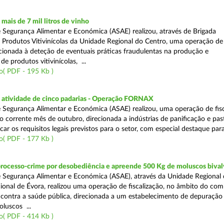
ais de 7 mil litros de vinho
 Segurança Alimentar e Económica (ASAE) realizou, através de Brigada
e Produtos Vitivinícolas da Unidade Regional do Centro, uma operação de
recionada à deteção de eventuais práticas fraudulentas na produção e
de produtos vitivinícolas, ...
o( PDF - 195 Kb )
atividade de cinco padarias - Operação FORNAX
 Segurança Alimentar e Económica (ASAE) realizou, uma operação de fisc
no corrente mês de outubro, direcionada a indústrias de panificação e pas
icar os requisitos legais previstos para o setor, com especial destaque para
o( PDF - 177 Kb )
processo-crime por desobediência e apreende 500 Kg de moluscos bival
 Segurança Alimentar e Económica (ASAE), através da Unidade Regional 
onal de Évora, realizou uma operação de fiscalização, no âmbito do com
is contra a saúde pública, direcionada a um estabelecimento de depuração
luscos ...
o( PDF - 414 Kb )