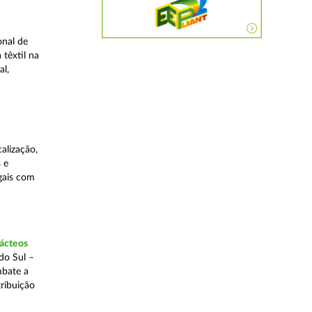
onal de
 têxtil na
al,
alização,
 e
egais com
lácteos
do Sul –
mbate a
tribuição