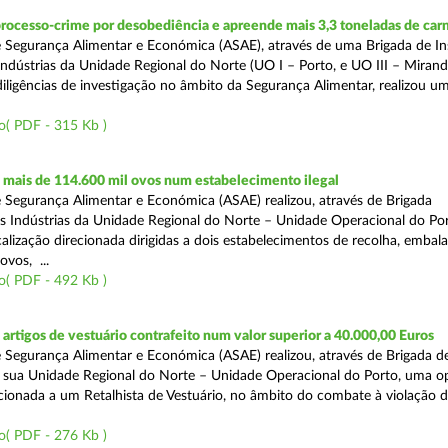
rocesso-crime por desobediência e apreende mais 3,3 toneladas de car
 Segurança Alimentar e Económica (ASAE), através de uma Brigada de I
Indústrias da Unidade Regional do Norte (UO I – Porto, e UO III – Mirande
iligências de investigação no âmbito da Segurança Alimentar, realizou u
o( PDF - 315 Kb )
mais de 114.600 mil ovos num estabelecimento ilegal
 Segurança Alimentar e Económica (ASAE) realizou, através de Brigada
as Indústrias da Unidade Regional do Norte – Unidade Operacional do Po
calização direcionada dirigidas a dois estabelecimentos de recolha, emba
ovos, ...
o( PDF - 492 Kb )
rtigos de vestuário contrafeito num valor superior a 40.000,00 Euros
 Segurança Alimentar e Económica (ASAE) realizou, através de Brigada de
 sua Unidade Regional do Norte – Unidade Operacional do Porto, uma o
ecionada a um Retalhista de Vestuário, no âmbito do combate à violação d
o( PDF - 276 Kb )