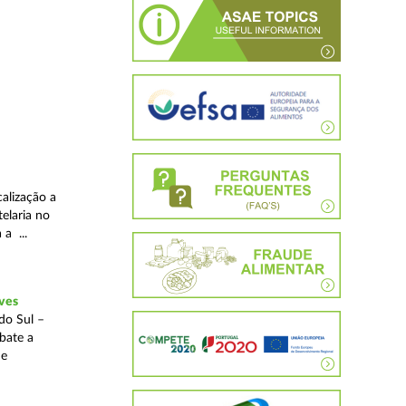
alização a
telaria no
 a ...
ves
do Sul –
bate a
 e