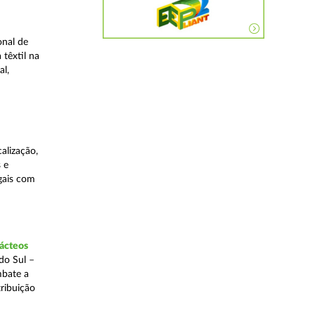
onal de
 têxtil na
al,
alização,
 e
egais com
lácteos
do Sul –
mbate a
tribuição