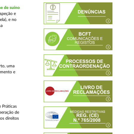
ne de suíno
nspeção e
la), e no
ma
rto, uma
lamento e
 Práticas
peração de
os direitos