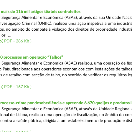
ais de 116 mil artigos têxteis contrafeitos
 Segurança Alimentar e Económica (ASAE), através da sua Unidade Naci
vestigação Criminal (UNIIC), realizou uma ação inspetiva a uma indústria
os, no âmbito do combate à violação dos direitos de propriedade industri
os ...
o( PDF - 286 Kb )
30 processos em operação “Talhos”
 Segurança Alimentar e Económica (ASAE) realizou, uma operação de fisc
do País, direcionada aos operadores económicos com instalações de talhos
 de retalho com secção de talho, no sentido de verificar os requisitos l
o( PDF - 167 Kb )
rocesso-crime por desobediência e apreende 6.670 queijos e produtos 
 Segurança Alimentar e Económica (ASAE), através da Unidade Regional 
onal de Lisboa, realizou uma operação de fiscalização, no âmbito do co
is contra a saúde pública, dirigida a um estabelecimento de produção e dis