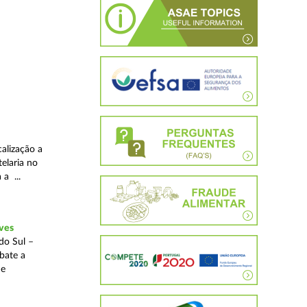
alização a
telaria no
 a ...
ves
do Sul –
bate a
 e