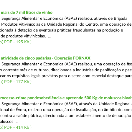
ais de 7 mil litros de vinho
 Segurança Alimentar e Económica (ASAE) realizou, através de Brigada
e Produtos Vitivinícolas da Unidade Regional do Centro, uma operação de
recionada à deteção de eventuais práticas fraudulentas na produção e
de produtos vitivinícolas, ...
o( PDF - 195 Kb )
atividade de cinco padarias - Operação FORNAX
 Segurança Alimentar e Económica (ASAE) realizou, uma operação de fisc
no corrente mês de outubro, direcionada a indústrias de panificação e pas
icar os requisitos legais previstos para o setor, com especial destaque para
o( PDF - 177 Kb )
processo-crime por desobediência e apreende 500 Kg de moluscos bival
 Segurança Alimentar e Económica (ASAE), através da Unidade Regional 
onal de Évora, realizou uma operação de fiscalização, no âmbito do com
is contra a saúde pública, direcionada a um estabelecimento de depuração
luscos ...
o( PDF - 414 Kb )