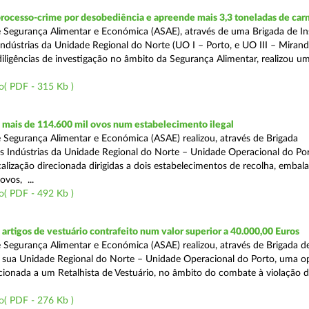
rocesso-crime por desobediência e apreende mais 3,3 toneladas de car
 Segurança Alimentar e Económica (ASAE), através de uma Brigada de I
Indústrias da Unidade Regional do Norte (UO I – Porto, e UO III – Mirande
iligências de investigação no âmbito da Segurança Alimentar, realizou u
o( PDF - 315 Kb )
mais de 114.600 mil ovos num estabelecimento ilegal
 Segurança Alimentar e Económica (ASAE) realizou, através de Brigada
as Indústrias da Unidade Regional do Norte – Unidade Operacional do Po
calização direcionada dirigidas a dois estabelecimentos de recolha, emba
ovos, ...
o( PDF - 492 Kb )
rtigos de vestuário contrafeito num valor superior a 40.000,00 Euros
 Segurança Alimentar e Económica (ASAE) realizou, através de Brigada de
 sua Unidade Regional do Norte – Unidade Operacional do Porto, uma o
ecionada a um Retalhista de Vestuário, no âmbito do combate à violação d
o( PDF - 276 Kb )