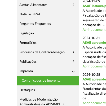
2024-11-09
Alertas Alimentares
ASAE instaura p
A Autoridade de
Notícias EFSA
Fiscalização de 
seguimento de d
Perguntas Frequentes
operação de ...
Abrir document
Legislação
2024-10-31
Formulários
ASAE apreende 
A Autoridade de
Processos de Contraordenação
Especializada d
operação de fis
Publicações
classificação de 
Abrir document
Imprensa
2024-10-28
ASAE apreende a
Comunicados de Imprensa
A Autoridade de
Fraudulentas da
Destaques
fiscalização dir
de ...
Medidas de Modernização
Abrir document
Administrativa da AP/SIMPLEX