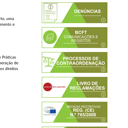
rto, uma
lamento e
 Práticas
peração de
os direitos