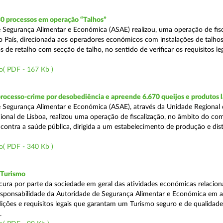
30 processos em operação “Talhos”
 Segurança Alimentar e Económica (ASAE) realizou, uma operação de fisc
do País, direcionada aos operadores económicos com instalações de talhos
 de retalho com secção de talho, no sentido de verificar os requisitos l
o( PDF - 167 Kb )
rocesso-crime por desobediência e apreende 6.670 queijos e produtos 
 Segurança Alimentar e Económica (ASAE), através da Unidade Regional 
onal de Lisboa, realizou uma operação de fiscalização, no âmbito do co
is contra a saúde pública, dirigida a um estabelecimento de produção e dis
o( PDF - 340 Kb )
 Turismo
cura por parte da sociedade em geral das atividades económicas relacio
esponsabilidade da Autoridade de Segurança Alimentar e Económica em a
dições e requisitos legais que garantam um Turismo seguro e de qualidade
.