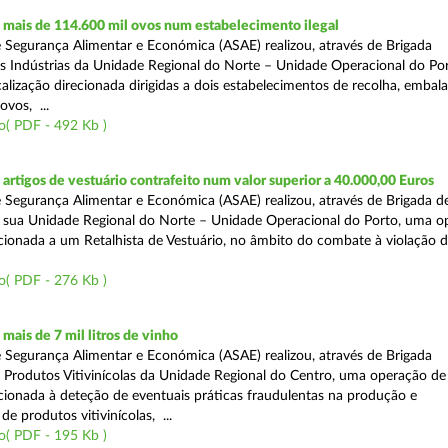
mais de 114.600 mil ovos num estabelecimento ilegal
 Segurança Alimentar e Económica (ASAE) realizou, através de Brigada
as Indústrias da Unidade Regional do Norte – Unidade Operacional do Po
calização direcionada dirigidas a dois estabelecimentos de recolha, emba
ovos, ...
o( PDF - 492 Kb )
rtigos de vestuário contrafeito num valor superior a 40.000,00 Euros
 Segurança Alimentar e Económica (ASAE) realizou, através de Brigada de
 sua Unidade Regional do Norte – Unidade Operacional do Porto, uma o
ecionada a um Retalhista de Vestuário, no âmbito do combate à violação d
o( PDF - 276 Kb )
ais de 7 mil litros de vinho
 Segurança Alimentar e Económica (ASAE) realizou, através de Brigada
e Produtos Vitivinícolas da Unidade Regional do Centro, uma operação de
recionada à deteção de eventuais práticas fraudulentas na produção e
de produtos vitivinícolas, ...
o( PDF - 195 Kb )