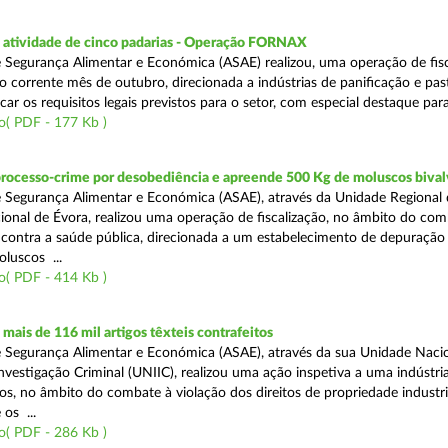
atividade de cinco padarias - Operação FORNAX
 Segurança Alimentar e Económica (ASAE) realizou, uma operação de fisc
no corrente mês de outubro, direcionada a indústrias de panificação e pas
icar os requisitos legais previstos para o setor, com especial destaque para
o( PDF - 177 Kb )
processo-crime por desobediência e apreende 500 Kg de moluscos bival
 Segurança Alimentar e Económica (ASAE), através da Unidade Regional 
onal de Évora, realizou uma operação de fiscalização, no âmbito do com
is contra a saúde pública, direcionada a um estabelecimento de depuração
luscos ...
o( PDF - 414 Kb )
ais de 116 mil artigos têxteis contrafeitos
 Segurança Alimentar e Económica (ASAE), através da sua Unidade Naci
vestigação Criminal (UNIIC), realizou uma ação inspetiva a uma indústria
os, no âmbito do combate à violação dos direitos de propriedade industri
os ...
o( PDF - 286 Kb )