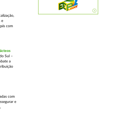
alização,
 e
egais com
lácteos
do Sul –
mbate a
tribuição
nadas com
ssegurar e
,