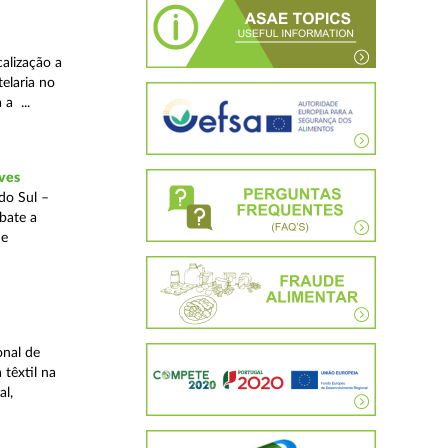
alização a
telaria no
 a ...
ves
do Sul –
bate a
 e
onal de
 têxtil na
al,