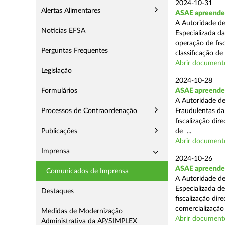
2024-10-31
Alertas Alimentares
ASAE apreende 
A Autoridade de
Notícias EFSA
Especializada d
operação de fis
Perguntas Frequentes
classificação de 
Abrir document
Legislação
2024-10-28
Formulários
ASAE apreende a
A Autoridade de
Processos de Contraordenação
Fraudulentas da
fiscalização dir
Publicações
de ...
Abrir document
Imprensa
2024-10-26
ASAE apreende m
Comunicados de Imprensa
A Autoridade de
Especializada d
Destaques
fiscalização di
comercialização 
Medidas de Modernização
Abrir document
Administrativa da AP/SIMPLEX