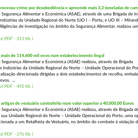
rocesso-crime por desobediência e apreende mais 3,3 toneladas de car
 Segurança Alimentar e Económica (ASAE), através de uma Brigada de I
Indústrias da Unidade Regional do Norte (UO I – Porto, e UO III – Mirande
iligências de investigação no âmbito da Segurança Alimentar, realizou u
o( PDF - 315 Kb )
mais de 114.600 mil ovos num estabelecimento ilegal
 Segurança Alimentar e Económica (ASAE) realizou, através de Brigada
as Indústrias da Unidade Regional do Norte – Unidade Operacional do Po
calização direcionada dirigidas a dois estabelecimentos de recolha, emba
ovos, ...
o( PDF - 492 Kb )
rtigos de vestuário contrafeito num valor superior a 40.000,00 Euros
 Segurança Alimentar e Económica (ASAE) realizou, através de Brigada de
 sua Unidade Regional do Norte – Unidade Operacional do Porto, uma o
ecionada a um Retalhista de Vestuário, no âmbito do combate à violação d
o( PDF - 276 Kb )