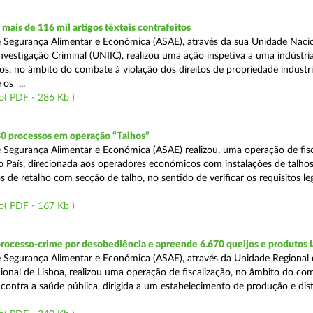
ais de 116 mil artigos têxteis contrafeitos
 Segurança Alimentar e Económica (ASAE), através da sua Unidade Naci
vestigação Criminal (UNIIC), realizou uma ação inspetiva a uma indústria
os, no âmbito do combate à violação dos direitos de propriedade industri
os ...
o( PDF - 286 Kb )
30 processos em operação “Talhos”
 Segurança Alimentar e Económica (ASAE) realizou, uma operação de fisc
do País, direcionada aos operadores económicos com instalações de talhos
 de retalho com secção de talho, no sentido de verificar os requisitos l
o( PDF - 167 Kb )
rocesso-crime por desobediência e apreende 6.670 queijos e produtos 
 Segurança Alimentar e Económica (ASAE), através da Unidade Regional 
onal de Lisboa, realizou uma operação de fiscalização, no âmbito do co
is contra a saúde pública, dirigida a um estabelecimento de produção e dis