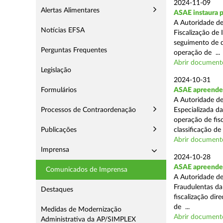
2024-11-09
Alertas Alimentares
ASAE instaura p
A Autoridade de
Notícias EFSA
Fiscalização de 
seguimento de d
Perguntas Frequentes
operação de ...
Abrir document
Legislação
2024-10-31
Formulários
ASAE apreende 
A Autoridade de
Processos de Contraordenação
Especializada d
operação de fis
Publicações
classificação de 
Abrir document
Imprensa
2024-10-28
ASAE apreende a
Comunicados de Imprensa
A Autoridade de
Fraudulentas da
Destaques
fiscalização dir
de ...
Medidas de Modernização
Abrir document
Administrativa da AP/SIMPLEX