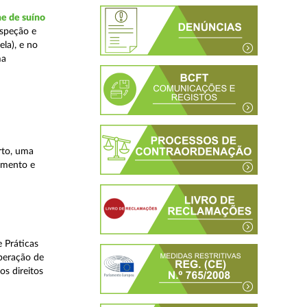
ne de suíno
nspeção e
la), e no
ma
rto, uma
lamento e
 Práticas
peração de
os direitos