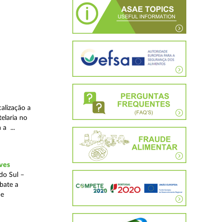
alização a
telaria no
 a ...
ves
do Sul –
bate a
 e