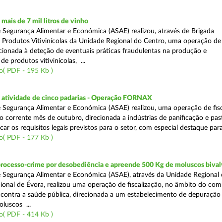
ais de 7 mil litros de vinho
 Segurança Alimentar e Económica (ASAE) realizou, através de Brigada
e Produtos Vitivinícolas da Unidade Regional do Centro, uma operação de
recionada à deteção de eventuais práticas fraudulentas na produção e
de produtos vitivinícolas, ...
o( PDF - 195 Kb )
atividade de cinco padarias - Operação FORNAX
 Segurança Alimentar e Económica (ASAE) realizou, uma operação de fisc
no corrente mês de outubro, direcionada a indústrias de panificação e pas
icar os requisitos legais previstos para o setor, com especial destaque para
o( PDF - 177 Kb )
processo-crime por desobediência e apreende 500 Kg de moluscos bival
 Segurança Alimentar e Económica (ASAE), através da Unidade Regional 
onal de Évora, realizou uma operação de fiscalização, no âmbito do com
is contra a saúde pública, direcionada a um estabelecimento de depuração
luscos ...
o( PDF - 414 Kb )