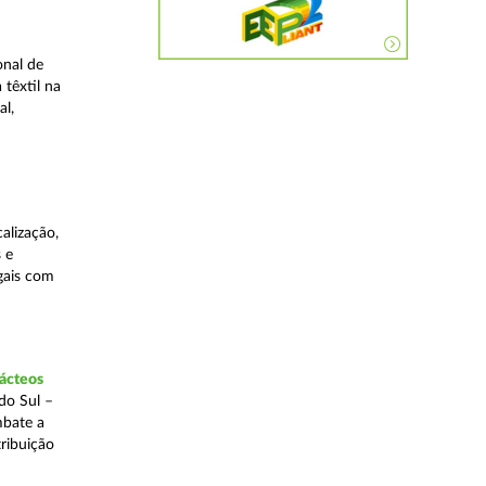
onal de
 têxtil na
al,
alização,
 e
egais com
lácteos
do Sul –
mbate a
tribuição