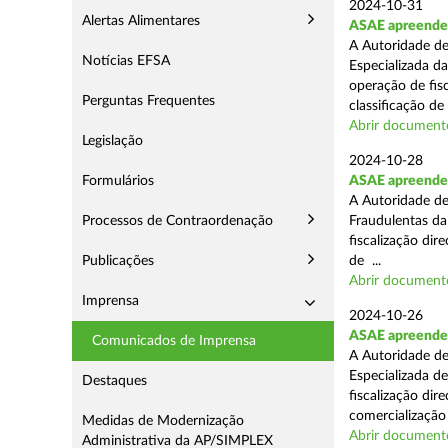
2024-10-31
Alertas Alimentares
ASAE apreende 
A Autoridade de
Notícias EFSA
Especializada d
operação de fis
Perguntas Frequentes
classificação de 
Abrir document
Legislação
2024-10-28
Formulários
ASAE apreende a
A Autoridade de
Processos de Contraordenação
Fraudulentas da
fiscalização dir
Publicações
de ...
Abrir document
Imprensa
2024-10-26
ASAE apreende m
Comunicados de Imprensa
A Autoridade de
Especializada d
Destaques
fiscalização di
comercialização 
Medidas de Modernização
Abrir document
Administrativa da AP/SIMPLEX