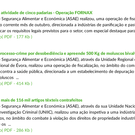
atividade de cinco padarias - Operação FORNAX
 Segurança Alimentar e Económica (ASAE) realizou, uma operação de fisc
no corrente mês de outubro, direcionada a indústrias de panificação e pas
icar os requisitos legais previstos para o setor, com especial destaque para
o( PDF - 177 Kb )
processo-crime por desobediência e apreende 500 Kg de moluscos bival
 Segurança Alimentar e Económica (ASAE), através da Unidade Regional 
onal de Évora, realizou uma operação de fiscalização, no âmbito do com
is contra a saúde pública, direcionada a um estabelecimento de depuração
luscos ...
o( PDF - 414 Kb )
ais de 116 mil artigos têxteis contrafeitos
 Segurança Alimentar e Económica (ASAE), através da sua Unidade Naci
vestigação Criminal (UNIIC), realizou uma ação inspetiva a uma indústria
os, no âmbito do combate à violação dos direitos de propriedade industri
os ...
o( PDF - 286 Kb )