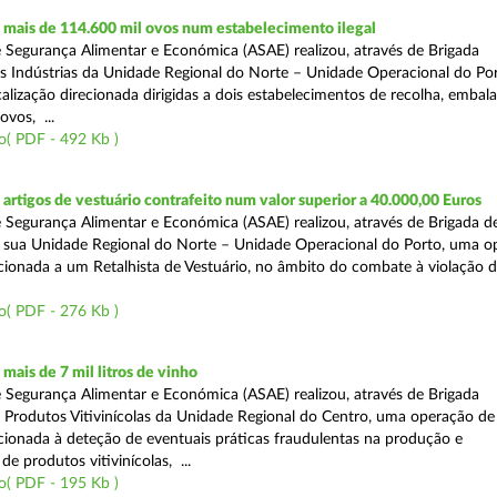
mais de 114.600 mil ovos num estabelecimento ilegal
 Segurança Alimentar e Económica (ASAE) realizou, através de Brigada
as Indústrias da Unidade Regional do Norte – Unidade Operacional do Po
calização direcionada dirigidas a dois estabelecimentos de recolha, emba
ovos, ...
o( PDF - 492 Kb )
rtigos de vestuário contrafeito num valor superior a 40.000,00 Euros
 Segurança Alimentar e Económica (ASAE) realizou, através de Brigada de
 sua Unidade Regional do Norte – Unidade Operacional do Porto, uma o
ecionada a um Retalhista de Vestuário, no âmbito do combate à violação d
o( PDF - 276 Kb )
ais de 7 mil litros de vinho
 Segurança Alimentar e Económica (ASAE) realizou, através de Brigada
e Produtos Vitivinícolas da Unidade Regional do Centro, uma operação de
recionada à deteção de eventuais práticas fraudulentas na produção e
de produtos vitivinícolas, ...
o( PDF - 195 Kb )