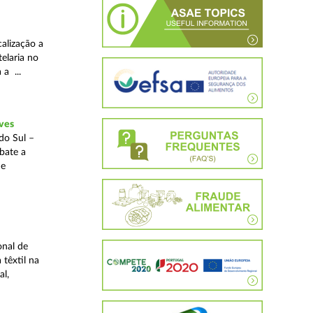
alização a
telaria no
 a ...
ves
do Sul –
bate a
 e
onal de
 têxtil na
al,