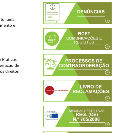
rto, uma
lamento e
 Práticas
peração de
os direitos