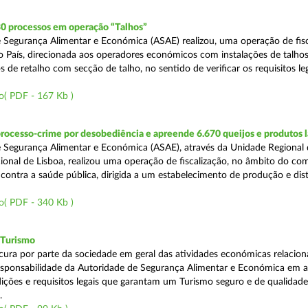
30 processos em operação “Talhos”
 Segurança Alimentar e Económica (ASAE) realizou, uma operação de fisc
do País, direcionada aos operadores económicos com instalações de talhos
 de retalho com secção de talho, no sentido de verificar os requisitos l
o( PDF - 167 Kb )
rocesso-crime por desobediência e apreende 6.670 queijos e produtos 
 Segurança Alimentar e Económica (ASAE), através da Unidade Regional 
onal de Lisboa, realizou uma operação de fiscalização, no âmbito do co
is contra a saúde pública, dirigida a um estabelecimento de produção e dis
o( PDF - 340 Kb )
 Turismo
cura por parte da sociedade em geral das atividades económicas relacio
esponsabilidade da Autoridade de Segurança Alimentar e Económica em a
dições e requisitos legais que garantam um Turismo seguro e de qualidade
.