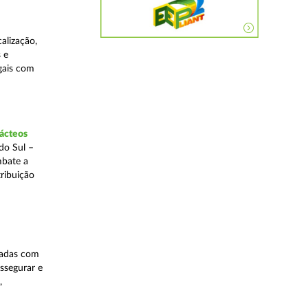
alização,
 e
egais com
lácteos
do Sul –
mbate a
tribuição
nadas com
ssegurar e
,