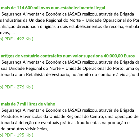
mais de 114.600 mil ovos num estabelecimento ilegal
 Segurança Alimentar e Económica (ASAE) realizou, através de Brigada
as Indústrias da Unidade Regional do Norte – Unidade Operacional do Po
calização direcionada dirigidas a dois estabelecimentos de recolha, emba
ovos, ...
o( PDF - 492 Kb )
rtigos de vestuário contrafeito num valor superior a 40.000,00 Euros
 Segurança Alimentar e Económica (ASAE) realizou, através de Brigada de
 sua Unidade Regional do Norte – Unidade Operacional do Porto, uma o
ecionada a um Retalhista de Vestuário, no âmbito do combate à violação d
o( PDF - 276 Kb )
ais de 7 mil litros de vinho
 Segurança Alimentar e Económica (ASAE) realizou, através de Brigada
e Produtos Vitivinícolas da Unidade Regional do Centro, uma operação de
recionada à deteção de eventuais práticas fraudulentas na produção e
de produtos vitivinícolas, ...
o( PDF - 195 Kb )