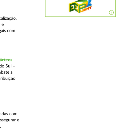
alização,
 e
egais com
lácteos
do Sul –
mbate a
tribuição
nadas com
ssegurar e
,