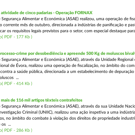
atividade de cinco padarias - Operação FORNAX
 Segurança Alimentar e Económica (ASAE) realizou, uma operação de fisc
no corrente mês de outubro, direcionada a indústrias de panificação e pas
icar os requisitos legais previstos para o setor, com especial destaque para
o( PDF - 177 Kb )
processo-crime por desobediência e apreende 500 Kg de moluscos bival
 Segurança Alimentar e Económica (ASAE), através da Unidade Regional 
onal de Évora, realizou uma operação de fiscalização, no âmbito do com
is contra a saúde pública, direcionada a um estabelecimento de depuração
luscos ...
o( PDF - 414 Kb )
ais de 116 mil artigos têxteis contrafeitos
 Segurança Alimentar e Económica (ASAE), através da sua Unidade Naci
vestigação Criminal (UNIIC), realizou uma ação inspetiva a uma indústria
os, no âmbito do combate à violação dos direitos de propriedade industri
os ...
o( PDF - 286 Kb )