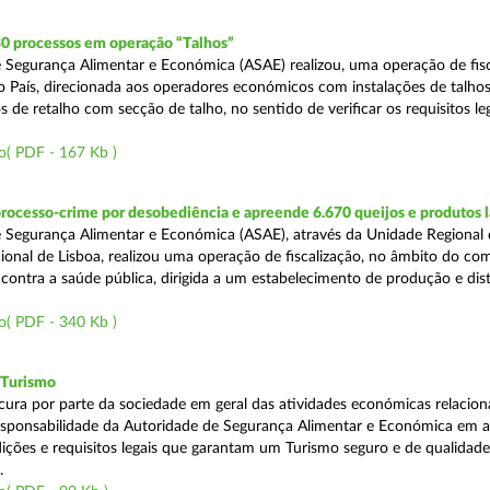
30 processos em operação “Talhos”
 Segurança Alimentar e Económica (ASAE) realizou, uma operação de fisc
do País, direcionada aos operadores económicos com instalações de talhos
 de retalho com secção de talho, no sentido de verificar os requisitos l
o( PDF - 167 Kb )
rocesso-crime por desobediência e apreende 6.670 queijos e produtos 
 Segurança Alimentar e Económica (ASAE), através da Unidade Regional 
onal de Lisboa, realizou uma operação de fiscalização, no âmbito do co
is contra a saúde pública, dirigida a um estabelecimento de produção e dis
o( PDF - 340 Kb )
 Turismo
cura por parte da sociedade em geral das atividades económicas relacio
esponsabilidade da Autoridade de Segurança Alimentar e Económica em a
dições e requisitos legais que garantam um Turismo seguro e de qualidade
.