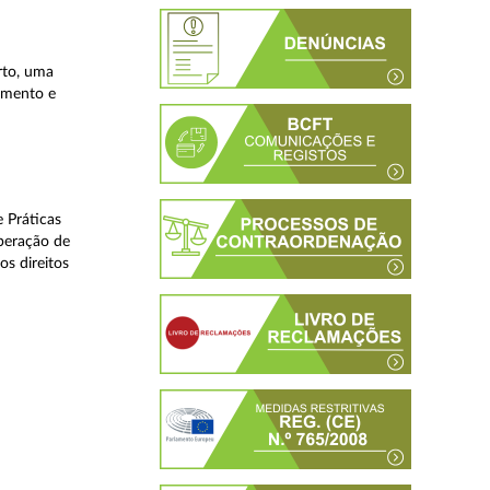
rto, uma
lamento e
 Práticas
peração de
os direitos