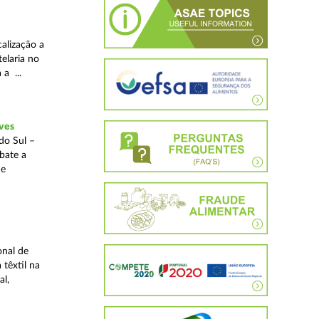
alização a
telaria no
 a ...
ves
do Sul –
bate a
 e
onal de
 têxtil na
al,