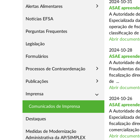
2024-10-31
Alertas Alimentares
ASAE apreende 
A Autoridade de
Notícias EFSA
Especializada d
operação de fis
Perguntas Frequentes
classificação de 
Abrir document
Legislação
2024-10-28
Formulários
ASAE apreende a
A Autoridade de
Processos de Contraordenação
Fraudulentas da
fiscalização dir
Publicações
de ...
Abrir document
Imprensa
2024-10-26
ASAE apreende m
Comunicados de Imprensa
A Autoridade de
Especializada d
Destaques
fiscalização di
comercialização 
Medidas de Modernização
Abrir document
Administrativa da AP/SIMPLEX