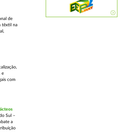
onal de
 têxtil na
al,
alização,
 e
egais com
lácteos
do Sul –
mbate a
tribuição