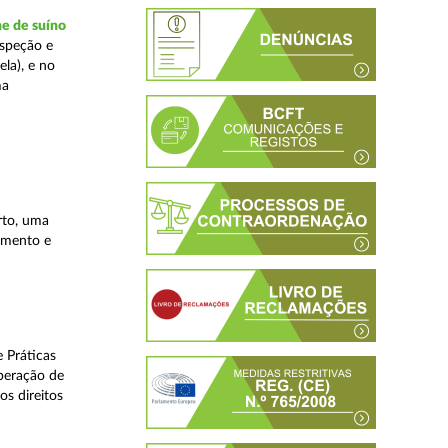
ne de suíno
nspeção e
la), e no
ma
rto, uma
lamento e
 Práticas
peração de
os direitos