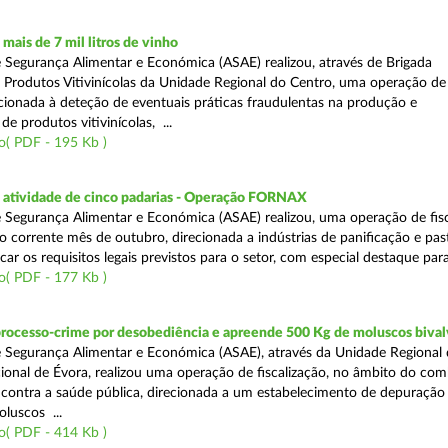
ais de 7 mil litros de vinho
 Segurança Alimentar e Económica (ASAE) realizou, através de Brigada
e Produtos Vitivinícolas da Unidade Regional do Centro, uma operação de
recionada à deteção de eventuais práticas fraudulentas na produção e
de produtos vitivinícolas, ...
o( PDF - 195 Kb )
atividade de cinco padarias - Operação FORNAX
 Segurança Alimentar e Económica (ASAE) realizou, uma operação de fisc
no corrente mês de outubro, direcionada a indústrias de panificação e pas
icar os requisitos legais previstos para o setor, com especial destaque para
o( PDF - 177 Kb )
processo-crime por desobediência e apreende 500 Kg de moluscos bival
 Segurança Alimentar e Económica (ASAE), através da Unidade Regional 
onal de Évora, realizou uma operação de fiscalização, no âmbito do com
is contra a saúde pública, direcionada a um estabelecimento de depuração
luscos ...
o( PDF - 414 Kb )