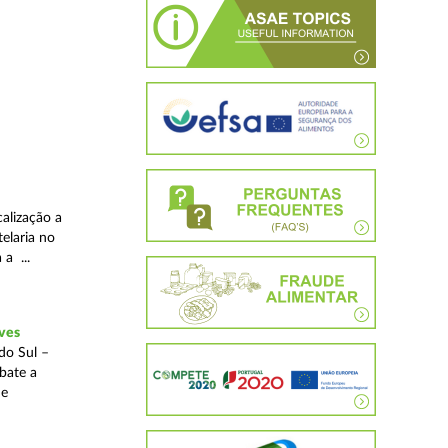
alização a
telaria no
 a ...
ves
do Sul –
bate a
 e