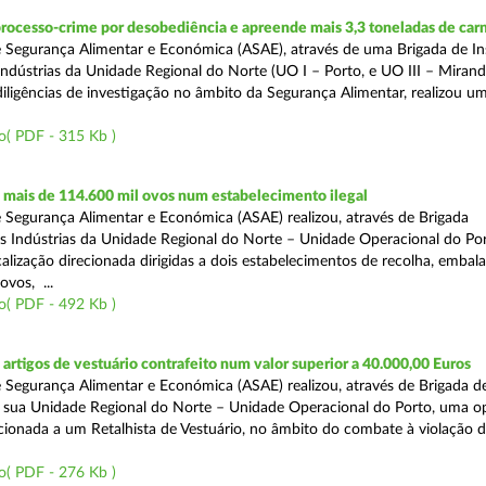
rocesso-crime por desobediência e apreende mais 3,3 toneladas de car
 Segurança Alimentar e Económica (ASAE), através de uma Brigada de I
Indústrias da Unidade Regional do Norte (UO I – Porto, e UO III – Mirande
iligências de investigação no âmbito da Segurança Alimentar, realizou u
o( PDF - 315 Kb )
mais de 114.600 mil ovos num estabelecimento ilegal
 Segurança Alimentar e Económica (ASAE) realizou, através de Brigada
as Indústrias da Unidade Regional do Norte – Unidade Operacional do Po
calização direcionada dirigidas a dois estabelecimentos de recolha, emba
ovos, ...
o( PDF - 492 Kb )
rtigos de vestuário contrafeito num valor superior a 40.000,00 Euros
 Segurança Alimentar e Económica (ASAE) realizou, através de Brigada de
 sua Unidade Regional do Norte – Unidade Operacional do Porto, uma o
ecionada a um Retalhista de Vestuário, no âmbito do combate à violação d
o( PDF - 276 Kb )