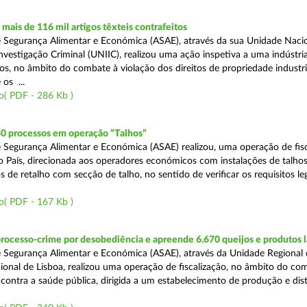
ais de 116 mil artigos têxteis contrafeitos
 Segurança Alimentar e Económica (ASAE), através da sua Unidade Naci
vestigação Criminal (UNIIC), realizou uma ação inspetiva a uma indústria
os, no âmbito do combate à violação dos direitos de propriedade industri
os ...
o( PDF - 286 Kb )
30 processos em operação “Talhos”
 Segurança Alimentar e Económica (ASAE) realizou, uma operação de fisc
do País, direcionada aos operadores económicos com instalações de talhos
 de retalho com secção de talho, no sentido de verificar os requisitos l
o( PDF - 167 Kb )
rocesso-crime por desobediência e apreende 6.670 queijos e produtos 
 Segurança Alimentar e Económica (ASAE), através da Unidade Regional 
onal de Lisboa, realizou uma operação de fiscalização, no âmbito do co
is contra a saúde pública, dirigida a um estabelecimento de produção e dis