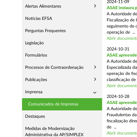
2024-11-09
Alertas Alimentares
ASAE instaura p
A Autoridade de
Notícias EFSA
Fiscalização de 
seguimento de d
Perguntas Frequentes
operação de ...
Abrir document
Legislação
2024-10-31
Formulários
ASAE apreende 
A Autoridade de
Processos de Contraordenação
Especializada d
operação de fis
Publicações
classificação de 
Abrir document
Imprensa
2024-10-28
ASAE apreende a
Comunicados de Imprensa
A Autoridade de
Fraudulentas da
Destaques
fiscalização dir
de ...
Medidas de Modernização
Abrir document
Administrativa da AP/SIMPLEX