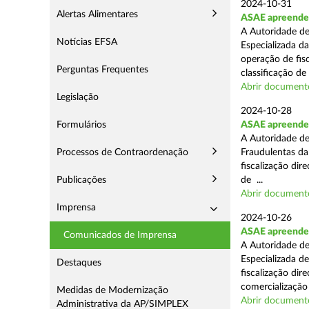
2024-10-31
Alertas Alimentares
ASAE apreende 
A Autoridade de
Notícias EFSA
Especializada d
operação de fis
Perguntas Frequentes
classificação de 
Abrir document
Legislação
2024-10-28
Formulários
ASAE apreende a
A Autoridade de
Processos de Contraordenação
Fraudulentas da
fiscalização dir
Publicações
de ...
Abrir document
Imprensa
2024-10-26
ASAE apreende m
Comunicados de Imprensa
A Autoridade de
Especializada d
Destaques
fiscalização di
comercialização 
Medidas de Modernização
Abrir document
Administrativa da AP/SIMPLEX