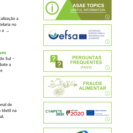
alização a
telaria no
 a ...
ves
do Sul –
bate a
 e
onal de
 têxtil na
al,