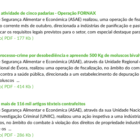
atividade de cinco padarias - Operação FORNAX
 Segurança Alimentar e Económica (ASAE) realizou, uma operação de fisc
no corrente mês de outubro, direcionada a indústrias de panificação e pas
icar os requisitos legais previstos para o setor, com especial destaque para
o( PDF - 177 Kb )
processo-crime por desobediência e apreende 500 Kg de moluscos bival
 Segurança Alimentar e Económica (ASAE), através da Unidade Regional 
onal de Évora, realizou uma operação de fiscalização, no âmbito do com
is contra a saúde pública, direcionada a um estabelecimento de depuração
luscos ...
o( PDF - 414 Kb )
ais de 116 mil artigos têxteis contrafeitos
 Segurança Alimentar e Económica (ASAE), através da sua Unidade Naci
vestigação Criminal (UNIIC), realizou uma ação inspetiva a uma indústria
os, no âmbito do combate à violação dos direitos de propriedade industri
os ...
o( PDF - 286 Kb )