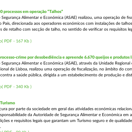
30 processos em operação “Talhos”
 Segurança Alimentar e Económica (ASAE) realizou, uma operação de fisc
do País, direcionada aos operadores económicos com instalações de talhos
 de retalho com secção de talho, no sentido de verificar os requisitos l
o( PDF - 167 Kb )
rocesso-crime por desobediência e apreende 6.670 queijos e produtos 
 Segurança Alimentar e Económica (ASAE), através da Unidade Regional 
onal de Lisboa, realizou uma operação de fiscalização, no âmbito do co
is contra a saúde pública, dirigida a um estabelecimento de produção e dis
o( PDF - 340 Kb )
 Turismo
cura por parte da sociedade em geral das atividades económicas relacio
esponsabilidade da Autoridade de Segurança Alimentar e Económica em a
dições e requisitos legais que garantam um Turismo seguro e de qualidade
.