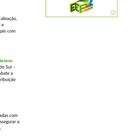
alização,
 e
egais com
lácteos
do Sul –
mbate a
tribuição
nadas com
ssegurar e
,