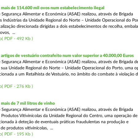
mais de 114.600 mil ovos num estabelecimento ilegal
 Segurança Alimentar e Económica (ASAE) realizou, através de Brigada
as Indústrias da Unidade Regional do Norte – Unidade Operacional do Po
calização direcionada dirigidas a dois estabelecimentos de recolha, emba
ovos, ...
o( PDF - 492 Kb )
rtigos de vestuário contrafeito num valor superior a 40.000,00 Euros
 Segurança Alimentar e Económica (ASAE) realizou, através de Brigada de
 sua Unidade Regional do Norte – Unidade Operacional do Porto, uma o
ecionada a um Retalhista de Vestuário, no âmbito do combate à violação d
o( PDF - 276 Kb )
ais de 7 mil litros de vinho
 Segurança Alimentar e Económica (ASAE) realizou, através de Brigada
e Produtos Vitivinícolas da Unidade Regional do Centro, uma operação de
recionada à deteção de eventuais práticas fraudulentas na produção e
de produtos vitivinícolas, ...
o( PDF - 195 Kb )