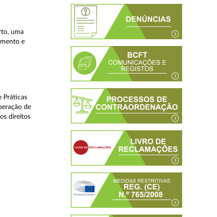
rto, uma
lamento e
 Práticas
peração de
os direitos