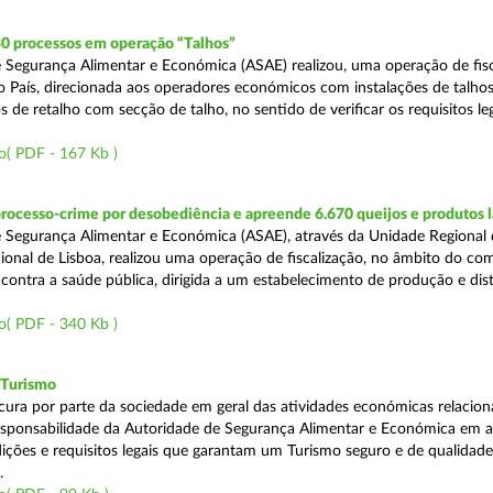
30 processos em operação “Talhos”
 Segurança Alimentar e Económica (ASAE) realizou, uma operação de fisc
do País, direcionada aos operadores económicos com instalações de talhos
 de retalho com secção de talho, no sentido de verificar os requisitos l
o( PDF - 167 Kb )
rocesso-crime por desobediência e apreende 6.670 queijos e produtos 
 Segurança Alimentar e Económica (ASAE), através da Unidade Regional 
onal de Lisboa, realizou uma operação de fiscalização, no âmbito do co
is contra a saúde pública, dirigida a um estabelecimento de produção e dis
o( PDF - 340 Kb )
 Turismo
cura por parte da sociedade em geral das atividades económicas relacio
esponsabilidade da Autoridade de Segurança Alimentar e Económica em a
dições e requisitos legais que garantam um Turismo seguro e de qualidade
.