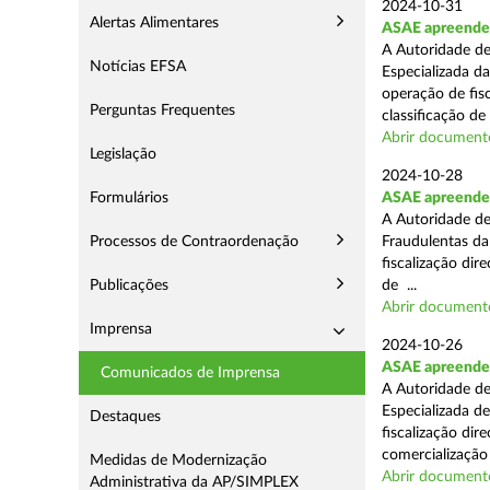
2024-10-31
Alertas Alimentares
ASAE apreende 
A Autoridade de
Notícias EFSA
Especializada d
operação de fis
Perguntas Frequentes
classificação de 
Abrir document
Legislação
2024-10-28
Formulários
ASAE apreende a
A Autoridade de
Processos de Contraordenação
Fraudulentas da
fiscalização dir
Publicações
de ...
Abrir document
Imprensa
2024-10-26
ASAE apreende m
Comunicados de Imprensa
A Autoridade de
Especializada d
Destaques
fiscalização di
comercialização 
Medidas de Modernização
Abrir document
Administrativa da AP/SIMPLEX