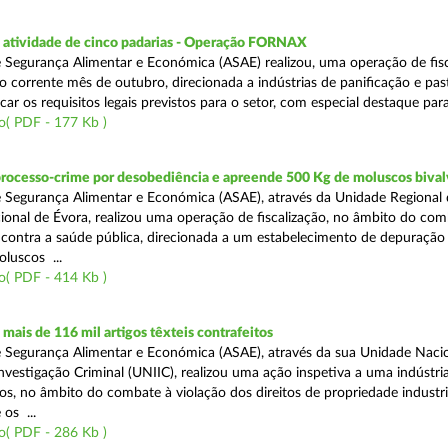
atividade de cinco padarias - Operação FORNAX
 Segurança Alimentar e Económica (ASAE) realizou, uma operação de fisc
no corrente mês de outubro, direcionada a indústrias de panificação e pas
icar os requisitos legais previstos para o setor, com especial destaque para
o( PDF - 177 Kb )
processo-crime por desobediência e apreende 500 Kg de moluscos bival
 Segurança Alimentar e Económica (ASAE), através da Unidade Regional 
onal de Évora, realizou uma operação de fiscalização, no âmbito do com
is contra a saúde pública, direcionada a um estabelecimento de depuração
luscos ...
o( PDF - 414 Kb )
ais de 116 mil artigos têxteis contrafeitos
 Segurança Alimentar e Económica (ASAE), através da sua Unidade Naci
vestigação Criminal (UNIIC), realizou uma ação inspetiva a uma indústria
os, no âmbito do combate à violação dos direitos de propriedade industri
os ...
o( PDF - 286 Kb )