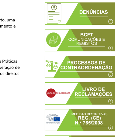
rto, uma
lamento e
 Práticas
peração de
os direitos