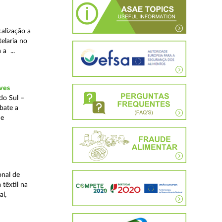
alização a
telaria no
 a ...
ves
do Sul –
bate a
 e
onal de
 têxtil na
al,