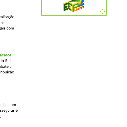
alização,
 e
egais com
lácteos
do Sul –
mbate a
tribuição
nadas com
ssegurar e
,