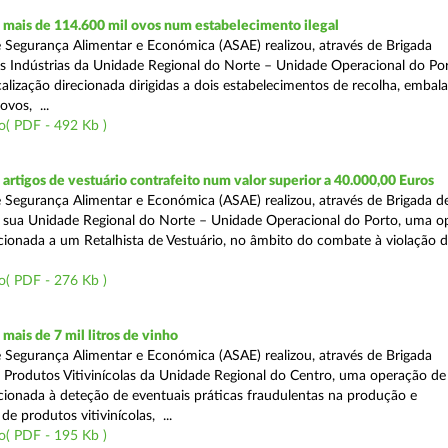
mais de 114.600 mil ovos num estabelecimento ilegal
 Segurança Alimentar e Económica (ASAE) realizou, através de Brigada
as Indústrias da Unidade Regional do Norte – Unidade Operacional do Po
calização direcionada dirigidas a dois estabelecimentos de recolha, emba
ovos, ...
o( PDF - 492 Kb )
rtigos de vestuário contrafeito num valor superior a 40.000,00 Euros
 Segurança Alimentar e Económica (ASAE) realizou, através de Brigada de
 sua Unidade Regional do Norte – Unidade Operacional do Porto, uma o
ecionada a um Retalhista de Vestuário, no âmbito do combate à violação d
o( PDF - 276 Kb )
ais de 7 mil litros de vinho
 Segurança Alimentar e Económica (ASAE) realizou, através de Brigada
e Produtos Vitivinícolas da Unidade Regional do Centro, uma operação de
recionada à deteção de eventuais práticas fraudulentas na produção e
de produtos vitivinícolas, ...
o( PDF - 195 Kb )