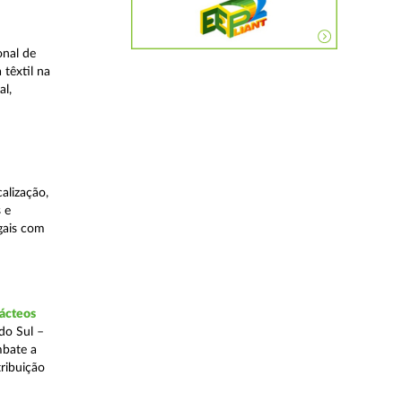
onal de
 têxtil na
al,
alização,
 e
egais com
lácteos
do Sul –
mbate a
tribuição