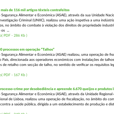
ais de 116 mil artigos têxteis contrafeitos
 Segurança Alimentar e Económica (ASAE), através da sua Unidade Naci
vestigação Criminal (UNIIC), realizou uma ação inspetiva a uma indústria
os, no âmbito do combate à violação dos direitos de propriedade industri
os ...
o( PDF - 286 Kb )
30 processos em operação “Talhos”
 Segurança Alimentar e Económica (ASAE) realizou, uma operação de fisc
do País, direcionada aos operadores económicos com instalações de talhos
 de retalho com secção de talho, no sentido de verificar os requisitos l
o( PDF - 167 Kb )
rocesso-crime por desobediência e apreende 6.670 queijos e produtos 
 Segurança Alimentar e Económica (ASAE), através da Unidade Regional 
onal de Lisboa, realizou uma operação de fiscalização, no âmbito do co
is contra a saúde pública, dirigida a um estabelecimento de produção e dis