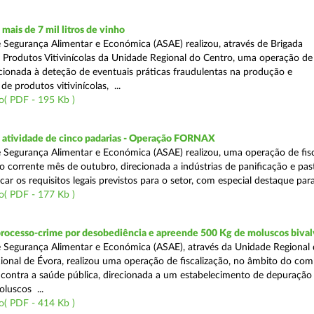
ais de 7 mil litros de vinho
 Segurança Alimentar e Económica (ASAE) realizou, através de Brigada
e Produtos Vitivinícolas da Unidade Regional do Centro, uma operação de
recionada à deteção de eventuais práticas fraudulentas na produção e
de produtos vitivinícolas, ...
o( PDF - 195 Kb )
atividade de cinco padarias - Operação FORNAX
 Segurança Alimentar e Económica (ASAE) realizou, uma operação de fisc
no corrente mês de outubro, direcionada a indústrias de panificação e pas
icar os requisitos legais previstos para o setor, com especial destaque para
o( PDF - 177 Kb )
processo-crime por desobediência e apreende 500 Kg de moluscos bival
 Segurança Alimentar e Económica (ASAE), através da Unidade Regional 
onal de Évora, realizou uma operação de fiscalização, no âmbito do com
is contra a saúde pública, direcionada a um estabelecimento de depuração
luscos ...
o( PDF - 414 Kb )