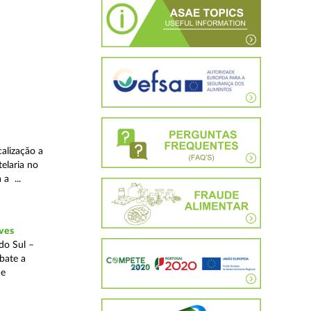
alização a
telaria no
 a ...
ves
do Sul –
bate a
 e