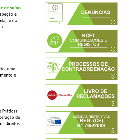
ne de suíno
nspeção e
la), e no
ma
rto, uma
lamento e
 Práticas
peração de
os direitos