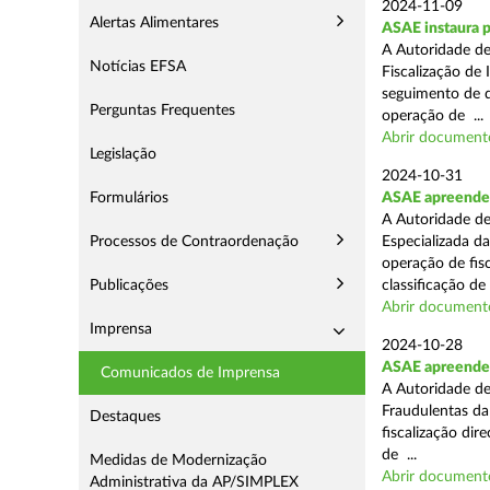
2024-11-09
Alertas Alimentares
ASAE instaura p
A Autoridade de
Notícias EFSA
Fiscalização de 
seguimento de d
Perguntas Frequentes
operação de ...
Abrir document
Legislação
2024-10-31
Formulários
ASAE apreende 
A Autoridade de
Processos de Contraordenação
Especializada d
operação de fis
Publicações
classificação de 
Abrir document
Imprensa
2024-10-28
ASAE apreende a
Comunicados de Imprensa
A Autoridade de
Fraudulentas da
Destaques
fiscalização dir
de ...
Medidas de Modernização
Abrir document
Administrativa da AP/SIMPLEX