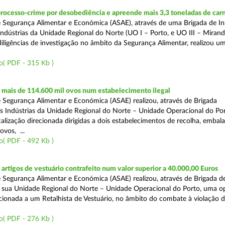
rocesso-crime por desobediência e apreende mais 3,3 toneladas de car
 Segurança Alimentar e Económica (ASAE), através de uma Brigada de I
Indústrias da Unidade Regional do Norte (UO I – Porto, e UO III – Mirande
iligências de investigação no âmbito da Segurança Alimentar, realizou u
o( PDF - 315 Kb )
mais de 114.600 mil ovos num estabelecimento ilegal
 Segurança Alimentar e Económica (ASAE) realizou, através de Brigada
as Indústrias da Unidade Regional do Norte – Unidade Operacional do Po
calização direcionada dirigidas a dois estabelecimentos de recolha, emba
ovos, ...
o( PDF - 492 Kb )
rtigos de vestuário contrafeito num valor superior a 40.000,00 Euros
 Segurança Alimentar e Económica (ASAE) realizou, através de Brigada de
 sua Unidade Regional do Norte – Unidade Operacional do Porto, uma o
ecionada a um Retalhista de Vestuário, no âmbito do combate à violação d
o( PDF - 276 Kb )