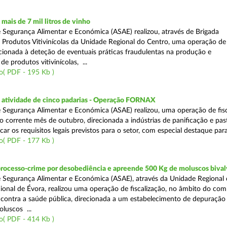
ais de 7 mil litros de vinho
 Segurança Alimentar e Económica (ASAE) realizou, através de Brigada
e Produtos Vitivinícolas da Unidade Regional do Centro, uma operação de
recionada à deteção de eventuais práticas fraudulentas na produção e
de produtos vitivinícolas, ...
o( PDF - 195 Kb )
atividade de cinco padarias - Operação FORNAX
 Segurança Alimentar e Económica (ASAE) realizou, uma operação de fisc
no corrente mês de outubro, direcionada a indústrias de panificação e pas
icar os requisitos legais previstos para o setor, com especial destaque para
o( PDF - 177 Kb )
processo-crime por desobediência e apreende 500 Kg de moluscos bival
 Segurança Alimentar e Económica (ASAE), através da Unidade Regional 
onal de Évora, realizou uma operação de fiscalização, no âmbito do com
is contra a saúde pública, direcionada a um estabelecimento de depuração
luscos ...
o( PDF - 414 Kb )