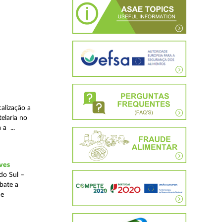
alização a
telaria no
 a ...
ves
do Sul –
bate a
 e