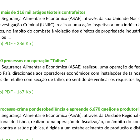
ais de 116 mil artigos têxteis contrafeitos
 Segurança Alimentar e Económica (ASAE), através da sua Unidade Naci
vestigação Criminal (UNIIC), realizou uma ação inspetiva a uma indústria
os, no âmbito do combate à violação dos direitos de propriedade industri
os ...
o( PDF - 286 Kb )
30 processos em operação “Talhos”
 Segurança Alimentar e Económica (ASAE) realizou, uma operação de fisc
do País, direcionada aos operadores económicos com instalações de talhos
 de retalho com secção de talho, no sentido de verificar os requisitos l
o( PDF - 167 Kb )
rocesso-crime por desobediência e apreende 6.670 queijos e produtos 
 Segurança Alimentar e Económica (ASAE), através da Unidade Regional 
onal de Lisboa, realizou uma operação de fiscalização, no âmbito do co
is contra a saúde pública, dirigida a um estabelecimento de produção e dis