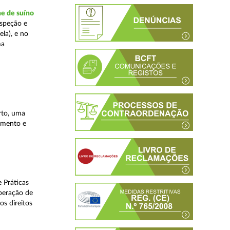
ne de suíno
nspeção e
la), e no
ma
rto, uma
lamento e
 Práticas
peração de
os direitos