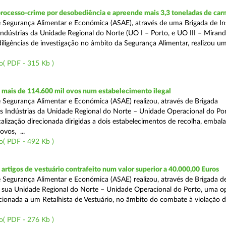
rocesso-crime por desobediência e apreende mais 3,3 toneladas de car
 Segurança Alimentar e Económica (ASAE), através de uma Brigada de I
Indústrias da Unidade Regional do Norte (UO I – Porto, e UO III – Mirande
iligências de investigação no âmbito da Segurança Alimentar, realizou u
o( PDF - 315 Kb )
mais de 114.600 mil ovos num estabelecimento ilegal
 Segurança Alimentar e Económica (ASAE) realizou, através de Brigada
as Indústrias da Unidade Regional do Norte – Unidade Operacional do Po
calização direcionada dirigidas a dois estabelecimentos de recolha, emba
ovos, ...
o( PDF - 492 Kb )
rtigos de vestuário contrafeito num valor superior a 40.000,00 Euros
 Segurança Alimentar e Económica (ASAE) realizou, através de Brigada de
 sua Unidade Regional do Norte – Unidade Operacional do Porto, uma o
ecionada a um Retalhista de Vestuário, no âmbito do combate à violação d
o( PDF - 276 Kb )