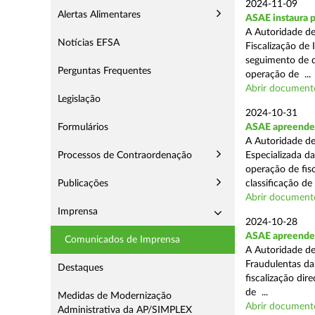
2024-11-09
Alertas Alimentares
ASAE instaura p
A Autoridade de
Notícias EFSA
Fiscalização de 
seguimento de d
Perguntas Frequentes
operação de ...
Abrir document
Legislação
2024-10-31
Formulários
ASAE apreende 
A Autoridade de
Processos de Contraordenação
Especializada d
operação de fis
Publicações
classificação de 
Abrir document
Imprensa
2024-10-28
ASAE apreende a
Comunicados de Imprensa
A Autoridade de
Fraudulentas da
Destaques
fiscalização dir
de ...
Medidas de Modernização
Abrir document
Administrativa da AP/SIMPLEX