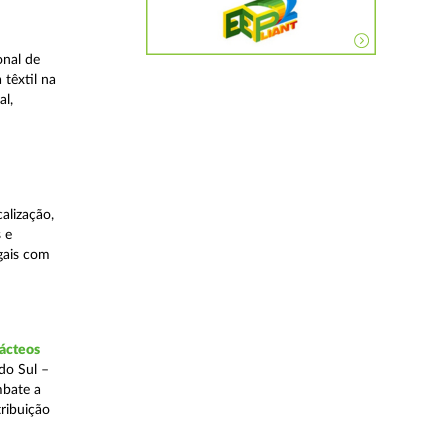
onal de
 têxtil na
al,
alização,
 e
egais com
lácteos
do Sul –
mbate a
tribuição