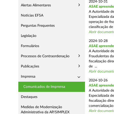
2024-10-31
Alertas Alimentares
ASAE apreende 
A Autoridade de
Notícias EFSA
Especializada d
operação de fis
Perguntas Frequentes
classificação de 
Abrir document
Legislação
2024-10-28
Formulários
ASAE apreende a
A Autoridade de
Processos de Contraordenação
Fraudulentas da
fiscalização dir
Publicações
de ...
Abrir document
Imprensa
2024-10-26
ASAE apreende m
Comunicados de Imprensa
A Autoridade de
Especializada d
Destaques
fiscalização di
comercialização 
Medidas de Modernização
Abrir document
Administrativa da AP/SIMPLEX