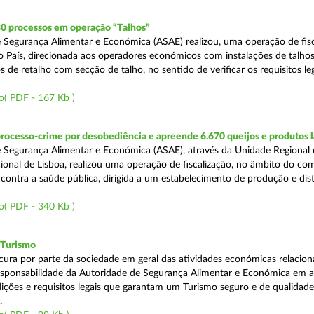
30 processos em operação “Talhos”
 Segurança Alimentar e Económica (ASAE) realizou, uma operação de fisc
do País, direcionada aos operadores económicos com instalações de talhos
 de retalho com secção de talho, no sentido de verificar os requisitos l
o( PDF - 167 Kb )
rocesso-crime por desobediência e apreende 6.670 queijos e produtos 
 Segurança Alimentar e Económica (ASAE), através da Unidade Regional 
onal de Lisboa, realizou uma operação de fiscalização, no âmbito do co
is contra a saúde pública, dirigida a um estabelecimento de produção e dis
o( PDF - 340 Kb )
 Turismo
cura por parte da sociedade em geral das atividades económicas relacio
esponsabilidade da Autoridade de Segurança Alimentar e Económica em a
dições e requisitos legais que garantam um Turismo seguro e de qualidade
.