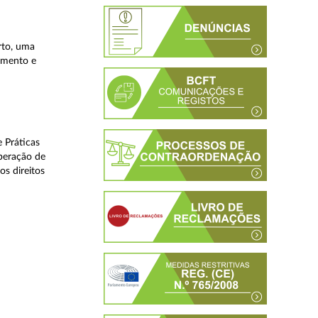
rto, uma
lamento e
 Práticas
peração de
os direitos