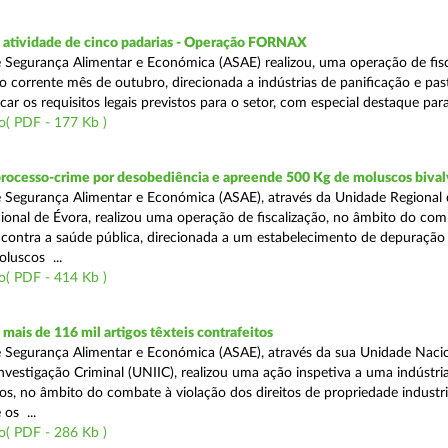
atividade de cinco padarias - Operação FORNAX
 Segurança Alimentar e Económica (ASAE) realizou, uma operação de fisc
no corrente mês de outubro, direcionada a indústrias de panificação e pas
icar os requisitos legais previstos para o setor, com especial destaque para
o( PDF - 177 Kb )
processo-crime por desobediência e apreende 500 Kg de moluscos bival
 Segurança Alimentar e Económica (ASAE), através da Unidade Regional 
onal de Évora, realizou uma operação de fiscalização, no âmbito do com
is contra a saúde pública, direcionada a um estabelecimento de depuração
luscos ...
o( PDF - 414 Kb )
ais de 116 mil artigos têxteis contrafeitos
 Segurança Alimentar e Económica (ASAE), através da sua Unidade Naci
vestigação Criminal (UNIIC), realizou uma ação inspetiva a uma indústria
os, no âmbito do combate à violação dos direitos de propriedade industri
os ...
o( PDF - 286 Kb )