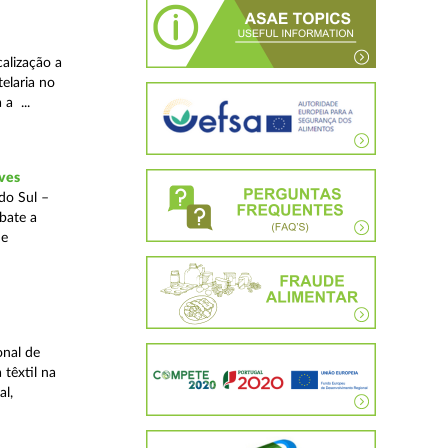
alização a
telaria no
 a ...
ves
do Sul –
bate a
 e
onal de
 têxtil na
al,