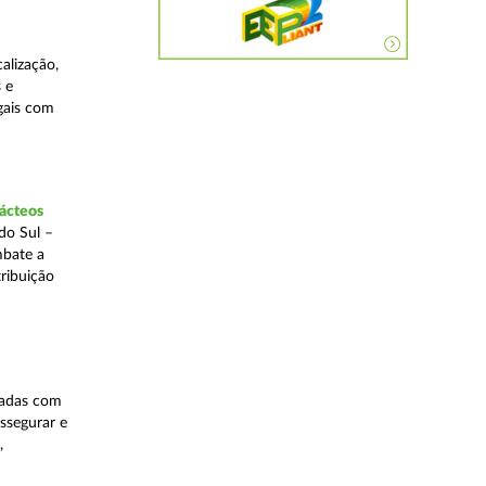
alização,
 e
egais com
lácteos
do Sul –
mbate a
tribuição
nadas com
ssegurar e
,