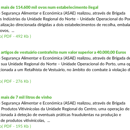
mais de 114.600 mil ovos num estabelecimento ilegal
 Segurança Alimentar e Económica (ASAE) realizou, através de Brigada
as Indústrias da Unidade Regional do Norte – Unidade Operacional do Po
calização direcionada dirigidas a dois estabelecimentos de recolha, emba
ovos, ...
o( PDF - 492 Kb )
rtigos de vestuário contrafeito num valor superior a 40.000,00 Euros
 Segurança Alimentar e Económica (ASAE) realizou, através de Brigada de
 sua Unidade Regional do Norte – Unidade Operacional do Porto, uma o
ecionada a um Retalhista de Vestuário, no âmbito do combate à violação d
o( PDF - 276 Kb )
ais de 7 mil litros de vinho
 Segurança Alimentar e Económica (ASAE) realizou, através de Brigada
e Produtos Vitivinícolas da Unidade Regional do Centro, uma operação de
recionada à deteção de eventuais práticas fraudulentas na produção e
de produtos vitivinícolas, ...
o( PDF - 195 Kb )