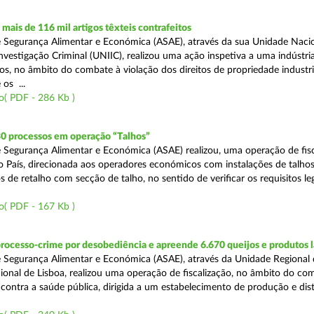
ais de 116 mil artigos têxteis contrafeitos
 Segurança Alimentar e Económica (ASAE), através da sua Unidade Naci
vestigação Criminal (UNIIC), realizou uma ação inspetiva a uma indústria
os, no âmbito do combate à violação dos direitos de propriedade industri
os ...
o( PDF - 286 Kb )
30 processos em operação “Talhos”
 Segurança Alimentar e Económica (ASAE) realizou, uma operação de fisc
do País, direcionada aos operadores económicos com instalações de talhos
 de retalho com secção de talho, no sentido de verificar os requisitos l
o( PDF - 167 Kb )
rocesso-crime por desobediência e apreende 6.670 queijos e produtos 
 Segurança Alimentar e Económica (ASAE), através da Unidade Regional 
onal de Lisboa, realizou uma operação de fiscalização, no âmbito do co
is contra a saúde pública, dirigida a um estabelecimento de produção e dis