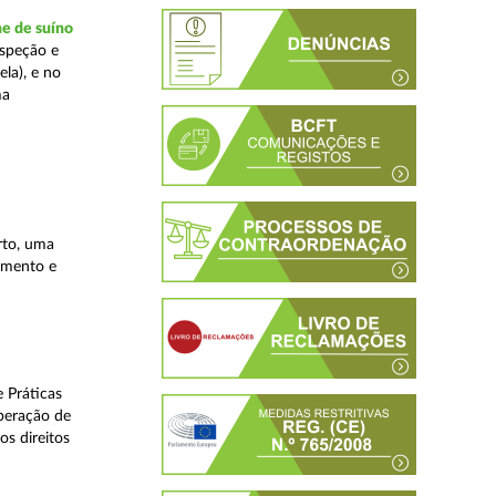
ne de suíno
nspeção e
la), e no
ma
rto, uma
lamento e
 Práticas
peração de
os direitos