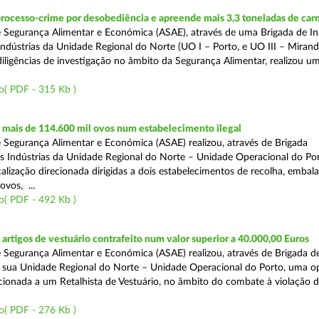
rocesso-crime por desobediência e apreende mais 3,3 toneladas de car
 Segurança Alimentar e Económica (ASAE), através de uma Brigada de I
Indústrias da Unidade Regional do Norte (UO I – Porto, e UO III – Mirande
iligências de investigação no âmbito da Segurança Alimentar, realizou u
o( PDF - 315 Kb )
mais de 114.600 mil ovos num estabelecimento ilegal
 Segurança Alimentar e Económica (ASAE) realizou, através de Brigada
as Indústrias da Unidade Regional do Norte – Unidade Operacional do Po
calização direcionada dirigidas a dois estabelecimentos de recolha, emba
ovos, ...
o( PDF - 492 Kb )
rtigos de vestuário contrafeito num valor superior a 40.000,00 Euros
 Segurança Alimentar e Económica (ASAE) realizou, através de Brigada de
 sua Unidade Regional do Norte – Unidade Operacional do Porto, uma o
ecionada a um Retalhista de Vestuário, no âmbito do combate à violação d
o( PDF - 276 Kb )