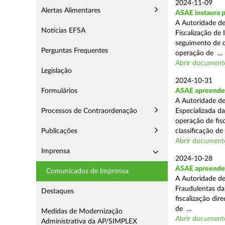
2024-11-09
Alertas Alimentares
ASAE instaura p
A Autoridade de
Notícias EFSA
Fiscalização de 
seguimento de d
Perguntas Frequentes
operação de ...
Abrir document
Legislação
2024-10-31
Formulários
ASAE apreende 
A Autoridade de
Processos de Contraordenação
Especializada d
operação de fis
Publicações
classificação de 
Abrir document
Imprensa
2024-10-28
ASAE apreende a
Comunicados de Imprensa
A Autoridade de
Fraudulentas da
Destaques
fiscalização dir
de ...
Medidas de Modernização
Abrir document
Administrativa da AP/SIMPLEX