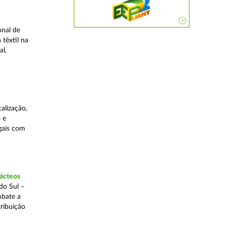
onal de
 têxtil na
al,
alização,
 e
egais com
lácteos
do Sul –
mbate a
tribuição