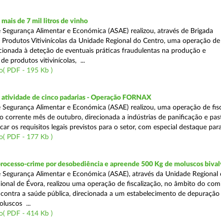
ais de 7 mil litros de vinho
 Segurança Alimentar e Económica (ASAE) realizou, através de Brigada
e Produtos Vitivinícolas da Unidade Regional do Centro, uma operação de
recionada à deteção de eventuais práticas fraudulentas na produção e
de produtos vitivinícolas, ...
o( PDF - 195 Kb )
atividade de cinco padarias - Operação FORNAX
 Segurança Alimentar e Económica (ASAE) realizou, uma operação de fisc
no corrente mês de outubro, direcionada a indústrias de panificação e pas
icar os requisitos legais previstos para o setor, com especial destaque para
o( PDF - 177 Kb )
processo-crime por desobediência e apreende 500 Kg de moluscos bival
 Segurança Alimentar e Económica (ASAE), através da Unidade Regional 
onal de Évora, realizou uma operação de fiscalização, no âmbito do com
is contra a saúde pública, direcionada a um estabelecimento de depuração
luscos ...
o( PDF - 414 Kb )