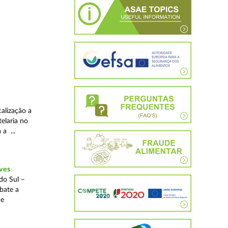
alização a
telaria no
 a ...
ves
do Sul –
bate a
 e