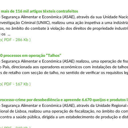
ais de 116 mil artigos têxteis contrafeitos
 Segurança Alimentar e Económica (ASAE), através da sua Unidade Naci
vestigação Criminal (UNIIC), realizou uma ação inspetiva a uma indústria
os, no âmbito do combate à violação dos direitos de propriedade industri
os ...
o( PDF - 286 Kb )
30 processos em operação “Talhos”
 Segurança Alimentar e Económica (ASAE) realizou, uma operação de fisc
do País, direcionada aos operadores económicos com instalações de talhos
 de retalho com secção de talho, no sentido de verificar os requisitos l
o( PDF - 167 Kb )
rocesso-crime por desobediência e apreende 6.670 queijos e produtos 
 Segurança Alimentar e Económica (ASAE), através da Unidade Regional 
onal de Lisboa, realizou uma operação de fiscalização, no âmbito do co
is contra a saúde pública, dirigida a um estabelecimento de produção e dis