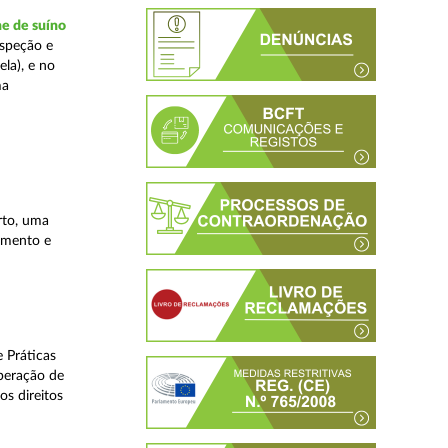
ne de suíno
nspeção e
la), e no
ma
rto, uma
lamento e
 Práticas
peração de
os direitos