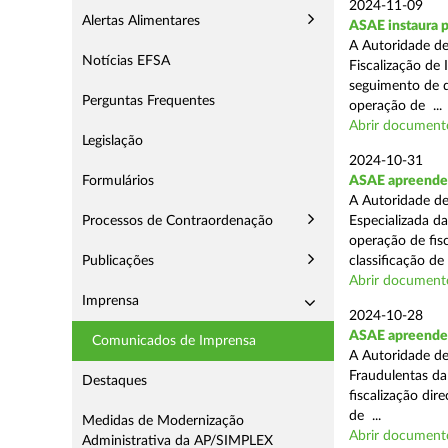
2024-11-09
Alertas Alimentares
ASAE instaura p
A Autoridade de
Notícias EFSA
Fiscalização de 
seguimento de d
Perguntas Frequentes
operação de ...
Abrir document
Legislação
2024-10-31
Formulários
ASAE apreende 
A Autoridade de
Processos de Contraordenação
Especializada d
operação de fis
Publicações
classificação de 
Abrir document
Imprensa
2024-10-28
ASAE apreende a
Comunicados de Imprensa
A Autoridade de
Fraudulentas da
Destaques
fiscalização dir
de ...
Medidas de Modernização
Abrir document
Administrativa da AP/SIMPLEX