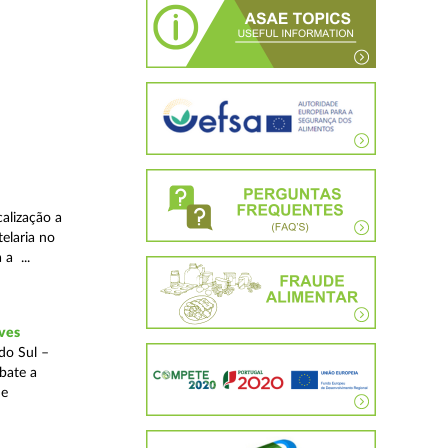
alização a
telaria no
 a ...
ves
do Sul –
bate a
 e