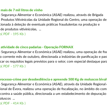
ais de 7 mil litros de vinho
 Segurança Alimentar e Económica (ASAE) realizou, através de Brigada
e Produtos Vitivinícolas da Unidade Regional do Centro, uma operação de
recionada à deteção de eventuais práticas fraudulentas na produção e
de produtos vitivinícolas, ...
o( PDF - 195 Kb )
atividade de cinco padarias - Operação FORNAX
 Segurança Alimentar e Económica (ASAE) realizou, uma operação de fisc
no corrente mês de outubro, direcionada a indústrias de panificação e pas
icar os requisitos legais previstos para o setor, com especial destaque para
o( PDF - 177 Kb )
processo-crime por desobediência e apreende 500 Kg de moluscos bival
 Segurança Alimentar e Económica (ASAE), através da Unidade Regional 
onal de Évora, realizou uma operação de fiscalização, no âmbito do com
is contra a saúde pública, direcionada a um estabelecimento de depuração
luscos ...
o( PDF - 414 Kb )