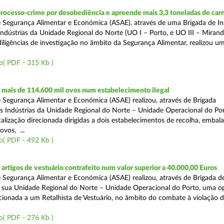
rocesso-crime por desobediência e apreende mais 3,3 toneladas de car
 Segurança Alimentar e Económica (ASAE), através de uma Brigada de I
Indústrias da Unidade Regional do Norte (UO I – Porto, e UO III – Mirande
iligências de investigação no âmbito da Segurança Alimentar, realizou u
o( PDF - 315 Kb )
mais de 114.600 mil ovos num estabelecimento ilegal
 Segurança Alimentar e Económica (ASAE) realizou, através de Brigada
as Indústrias da Unidade Regional do Norte – Unidade Operacional do Po
calização direcionada dirigidas a dois estabelecimentos de recolha, emba
ovos, ...
o( PDF - 492 Kb )
rtigos de vestuário contrafeito num valor superior a 40.000,00 Euros
 Segurança Alimentar e Económica (ASAE) realizou, através de Brigada de
 sua Unidade Regional do Norte – Unidade Operacional do Porto, uma o
ecionada a um Retalhista de Vestuário, no âmbito do combate à violação d
o( PDF - 276 Kb )