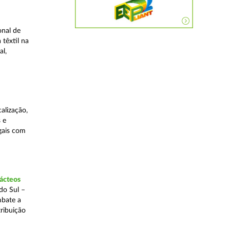
onal de
 têxtil na
al,
alização,
 e
egais com
lácteos
do Sul –
mbate a
tribuição