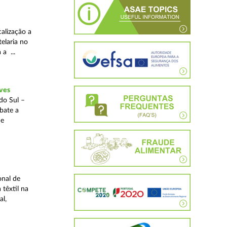
alização a
telaria no
 a ...
ves
do Sul –
bate a
 e
onal de
 têxtil na
al,