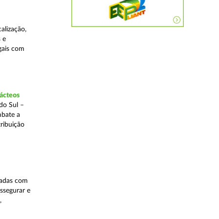
alização,
 e
egais com
lácteos
do Sul –
mbate a
tribuição
nadas com
ssegurar e
,