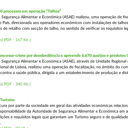
30 processos em operação “Talhos”
 Segurança Alimentar e Económica (ASAE) realizou, uma operação de fisc
do País, direcionada aos operadores económicos com instalações de talhos
 de retalho com secção de talho, no sentido de verificar os requisitos l
o( PDF - 167 Kb )
rocesso-crime por desobediência e apreende 6.670 queijos e produtos 
 Segurança Alimentar e Económica (ASAE), através da Unidade Regional 
onal de Lisboa, realizou uma operação de fiscalização, no âmbito do co
is contra a saúde pública, dirigida a um estabelecimento de produção e dis
o( PDF - 340 Kb )
 Turismo
cura por parte da sociedade em geral das atividades económicas relacio
esponsabilidade da Autoridade de Segurança Alimentar e Económica em a
dições e requisitos legais que garantam um Turismo seguro e de qualidade
.