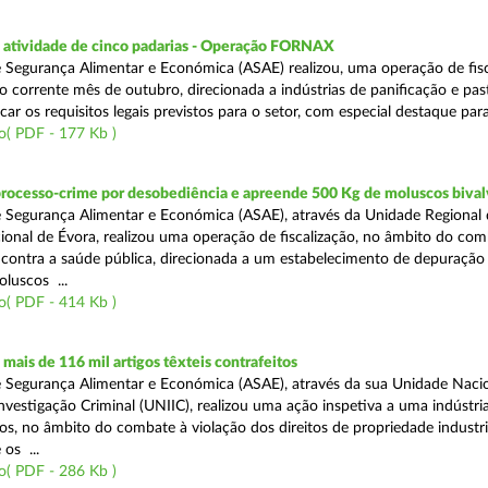
atividade de cinco padarias - Operação FORNAX
 Segurança Alimentar e Económica (ASAE) realizou, uma operação de fisc
no corrente mês de outubro, direcionada a indústrias de panificação e pas
icar os requisitos legais previstos para o setor, com especial destaque para
o( PDF - 177 Kb )
processo-crime por desobediência e apreende 500 Kg de moluscos bival
 Segurança Alimentar e Económica (ASAE), através da Unidade Regional 
onal de Évora, realizou uma operação de fiscalização, no âmbito do com
is contra a saúde pública, direcionada a um estabelecimento de depuração
luscos ...
o( PDF - 414 Kb )
ais de 116 mil artigos têxteis contrafeitos
 Segurança Alimentar e Económica (ASAE), através da sua Unidade Naci
vestigação Criminal (UNIIC), realizou uma ação inspetiva a uma indústria
os, no âmbito do combate à violação dos direitos de propriedade industri
os ...
o( PDF - 286 Kb )