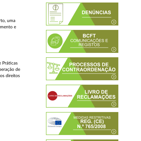
rto, uma
lamento e
 Práticas
peração de
os direitos