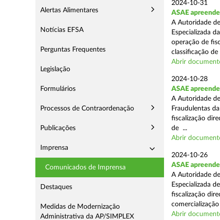
2024-10-31
Alertas Alimentares
ASAE apreende 
A Autoridade de
Notícias EFSA
Especializada d
operação de fis
Perguntas Frequentes
classificação de 
Abrir document
Legislação
2024-10-28
Formulários
ASAE apreende a
A Autoridade de
Processos de Contraordenação
Fraudulentas da
fiscalização dir
Publicações
de ...
Abrir document
Imprensa
2024-10-26
ASAE apreende m
Comunicados de Imprensa
A Autoridade de
Especializada d
Destaques
fiscalização di
comercialização 
Medidas de Modernização
Abrir document
Administrativa da AP/SIMPLEX