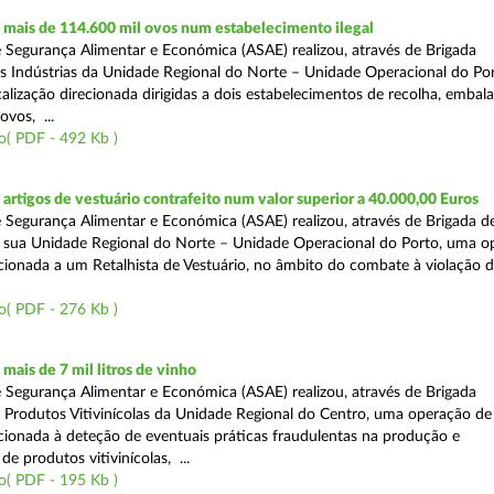
mais de 114.600 mil ovos num estabelecimento ilegal
 Segurança Alimentar e Económica (ASAE) realizou, através de Brigada
as Indústrias da Unidade Regional do Norte – Unidade Operacional do Po
calização direcionada dirigidas a dois estabelecimentos de recolha, emba
ovos, ...
o( PDF - 492 Kb )
rtigos de vestuário contrafeito num valor superior a 40.000,00 Euros
 Segurança Alimentar e Económica (ASAE) realizou, através de Brigada de
 sua Unidade Regional do Norte – Unidade Operacional do Porto, uma o
ecionada a um Retalhista de Vestuário, no âmbito do combate à violação d
o( PDF - 276 Kb )
ais de 7 mil litros de vinho
 Segurança Alimentar e Económica (ASAE) realizou, através de Brigada
e Produtos Vitivinícolas da Unidade Regional do Centro, uma operação de
recionada à deteção de eventuais práticas fraudulentas na produção e
de produtos vitivinícolas, ...
o( PDF - 195 Kb )