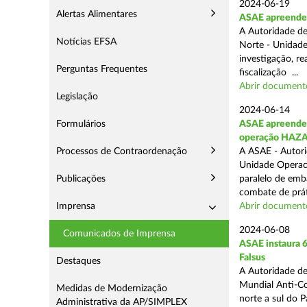
2024-06-19
Alertas Alimentares
ASAE apreende 
A Autoridade de
Notícias EFSA
Norte - Unidade
investigação, re
Perguntas Frequentes
fiscalização ...
Abrir document
Legislação
2024-06-14
Formulários
ASAE apreende 9
operação HAZ
Processos de Contraordenação
A ASAE - Autori
Unidade Operaci
Publicações
paralelo de emb
combate de prát
Imprensa
Abrir document
2024-06-08
Comunicados de Imprensa
ASAE instaura 6
Falsus
Destaques
A Autoridade de
Mundial Anti-Con
Medidas de Modernização
norte a sul do 
Administrativa da AP/SIMPLEX