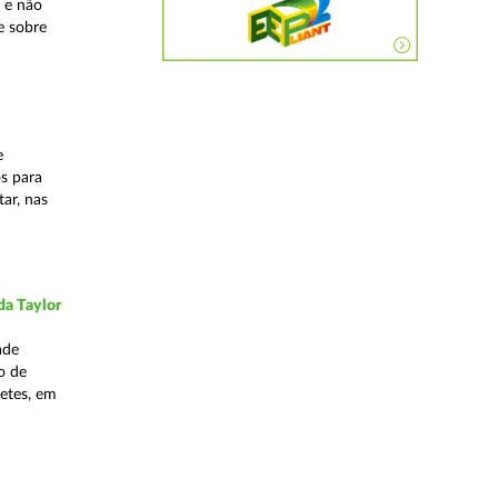
 e não
e sobre
e
os para
ar, nas
da Taylor
ade
o de
hetes, em