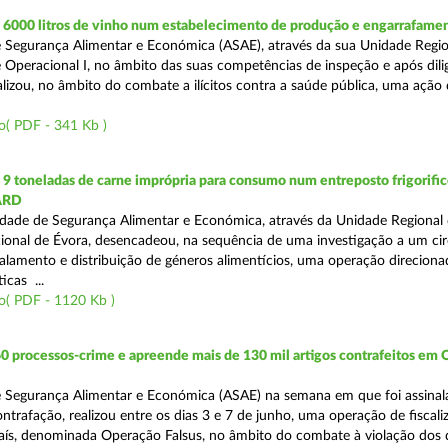
6000 litros de vinho num estabelecimento de produção e engarrafame
 Segurança Alimentar e Económica (ASAE), através da sua Unidade Regio
 Operacional I, no âmbito das suas competências de inspeção e após dili
alizou, no âmbito do combate a ilícitos contra a saúde pública, uma ação
o( PDF - 341 Kb )
 toneladas de carne imprópria para consumo num entreposto frigorifico
ARD
dade de Segurança Alimentar e Económica, através da Unidade Regional 
onal de Évora, desencadeou, na sequência de uma investigação a um cir
alamento e distribuição de géneros alimentícios, uma operação direciona
icas ...
o( PDF - 1120 Kb )
0 processos-crime e apreende mais de 130 mil artigos contrafeitos em
 Segurança Alimentar e Económica (ASAE) na semana em que foi assinal
trafação, realizou entre os dias 3 e 7 de junho, uma operação de fiscali
País, denominada Operação Falsus, no âmbito do combate à violação dos d