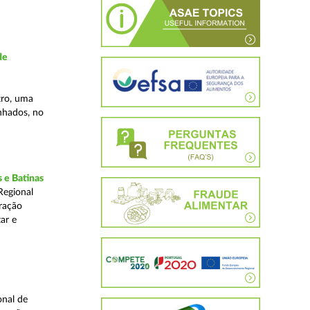
de
tro, uma
inhados, no
 e Batinas
Regional
ração
ar e
onal de