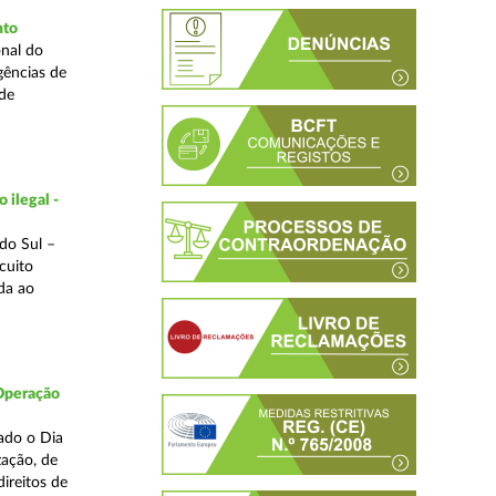
nto
nal do
gências de
 de
 ilegal -
do Sul –
cuito
da ao
 Operação
ado o Dia
zação, de
ireitos de