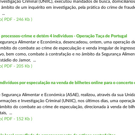
nvestigação Criminal (UNIIC), executou mandados de busca, domiciliários
no âmbito de um inquérito em investigação, pela prática do crime de fraud
...
o( PDF - 246 Kb )
 processos-crime e detém 4 indivíduos - Operação Taça de Portugal
Segurança Alimentar e Económica, desencadeou, ontem, uma operação d
 âmbito do combate ao crime de especulação e venda irregular de ingress
vo, bem como, combate à contrafação e no âmbito da Segurança Aliment
stádio do Jamor, ...
o( PDF - 205 Kb )
divíduos por especulação na venda de bilhetes online para o concerto 
 Segurança Alimentar e Económica (ASAE), realizou, através da sua Unid
ormações e Investigação Criminal (UNIIC), nos últimos dias, uma operaçã
o âmbito do combate ao crime de especulação, direcionada à venda de bil
ais, ...
o( PDF - 152 Kb )