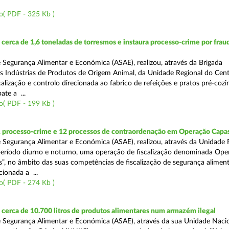
o( PDF - 325 Kb )
erca de 1,6 toneladas de torresmos e instaura processo-crime por frau
 Segurança Alimentar e Económica (ASAE), realizou, através da Brigada
as Indústrias de Produtos de Origem Animal, da Unidade Regional do Cen
alização e controlo direcionada ao fabrico de refeições e pratos pré-coz
te a ...
o( PDF - 199 Kb )
1 processo-crime e 12 processos de contraordenação em Operação Capas
 Segurança Alimentar e Económica (ASAE), realizou, através da Unidade 
eríodo diurno e noturno, uma operação de fiscalização denominada Ope
s”, no âmbito das suas competências de fiscalização de segurança aliment
ionada a ...
o( PDF - 274 Kb )
erca de 10.700 litros de produtos alimentares num armazém ilegal
 Segurança Alimentar e Económica (ASAE), através da sua Unidade Naci