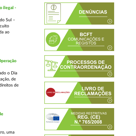
 ilegal -
do Sul –
cuito
da ao
 Operação
ado o Dia
zação, de
ireitos de
de
tro, uma