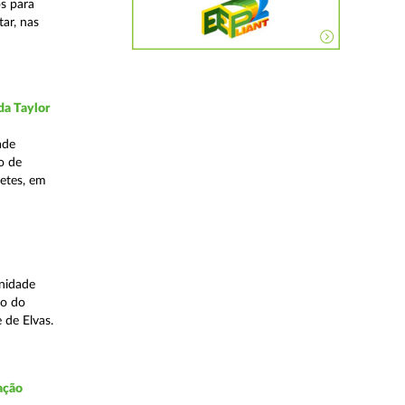
os para
ar, nas
da Taylor
ade
o de
hetes, em
Unidade
to do
e de Elvas.
ação