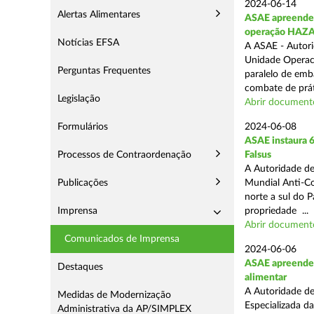
2024-06-14
Alertas Alimentares
ASAE apreende 9
operação HAZ
Notícias EFSA
A ASAE - Autori
Unidade Operaci
Perguntas Frequentes
paralelo de emb
combate de prát
Legislação
Abrir document
Formulários
2024-06-08
ASAE instaura 6
Processos de Contraordenação
Falsus
A Autoridade de
Publicações
Mundial Anti-Con
norte a sul do 
Imprensa
propriedade ...
Abrir document
Comunicados de Imprensa
2024-06-06
ASAE apreende c
Destaques
alimentar
A Autoridade de
Medidas de Modernização
Especializada d
Administrativa da AP/SIMPLEX