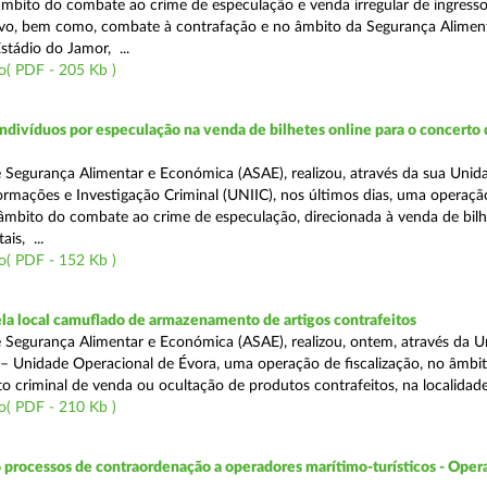
 âmbito do combate ao crime de especulação e venda irregular de ingress
vo, bem como, combate à contrafação e no âmbito da Segurança Aliment
stádio do Jamor, ...
o( PDF - 205 Kb )
divíduos por especulação na venda de bilhetes online para o concerto 
 Segurança Alimentar e Económica (ASAE), realizou, através da sua Unid
ormações e Investigação Criminal (UNIIC), nos últimos dias, uma operaçã
o âmbito do combate ao crime de especulação, direcionada à venda de bil
ais, ...
o( PDF - 152 Kb )
a local camuflado de armazenamento de artigos contrafeitos
 Segurança Alimentar e Económica (ASAE), realizou, ontem, através da 
 – Unidade Operacional de Évora, uma operação de fiscalização, no âmbi
to criminal de venda ou ocultação de produtos contrafeitos, na localidad
o( PDF - 210 Kb )
 processos de contraordenação a operadores marítimo-turísticos - Oper