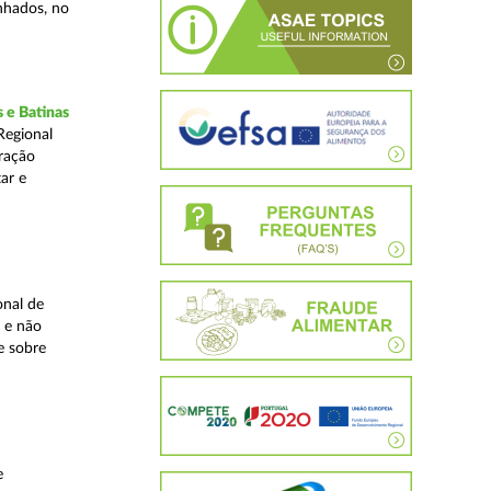
inhados, no
 e Batinas
Regional
ração
ar e
onal de
 e não
e sobre
e