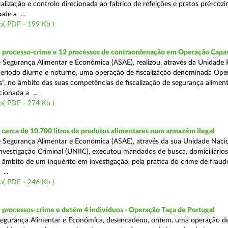
alização e controlo direcionada ao fabrico de refeições e pratos pré-coz
te a ...
o( PDF - 199 Kb )
1 processo-crime e 12 processos de contraordenação em Operação Capas
 Segurança Alimentar e Económica (ASAE), realizou, através da Unidade 
eríodo diurno e noturno, uma operação de fiscalização denominada Ope
s”, no âmbito das suas competências de fiscalização de segurança aliment
ionada a ...
o( PDF - 274 Kb )
erca de 10.700 litros de produtos alimentares num armazém ilegal
 Segurança Alimentar e Económica (ASAE), através da sua Unidade Naci
nvestigação Criminal (UNIIC), executou mandados de busca, domiciliários
no âmbito de um inquérito em investigação, pela prática do crime de fraud
...
o( PDF - 246 Kb )
 processos-crime e detém 4 indivíduos - Operação Taça de Portugal
Segurança Alimentar e Económica, desencadeou, ontem, uma operação d