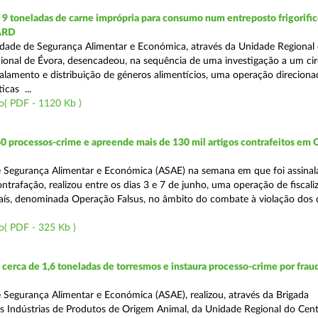
 toneladas de carne imprópria para consumo num entreposto frigorifico
ARD
dade de Segurança Alimentar e Económica, através da Unidade Regional 
onal de Évora, desencadeou, na sequência de uma investigação a um cir
alamento e distribuição de géneros alimentícios, uma operação direciona
icas ...
o( PDF - 1120 Kb )
0 processos-crime e apreende mais de 130 mil artigos contrafeitos em
 Segurança Alimentar e Económica (ASAE) na semana em que foi assinal
trafação, realizou entre os dias 3 e 7 de junho, uma operação de fiscali
País, denominada Operação Falsus, no âmbito do combate à violação dos d
o( PDF - 325 Kb )
erca de 1,6 toneladas de torresmos e instaura processo-crime por frau
 Segurança Alimentar e Económica (ASAE), realizou, através da Brigada
as Indústrias de Produtos de Origem Animal, da Unidade Regional do Cen