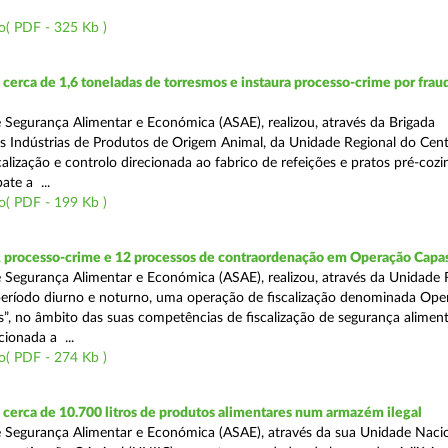
o( PDF - 325 Kb )
erca de 1,6 toneladas de torresmos e instaura processo-crime por frau
 Segurança Alimentar e Económica (ASAE), realizou, através da Brigada
as Indústrias de Produtos de Origem Animal, da Unidade Regional do Cen
alização e controlo direcionada ao fabrico de refeições e pratos pré-coz
te a ...
o( PDF - 199 Kb )
1 processo-crime e 12 processos de contraordenação em Operação Capas
 Segurança Alimentar e Económica (ASAE), realizou, através da Unidade 
eríodo diurno e noturno, uma operação de fiscalização denominada Ope
s”, no âmbito das suas competências de fiscalização de segurança aliment
ionada a ...
o( PDF - 274 Kb )
erca de 10.700 litros de produtos alimentares num armazém ilegal
 Segurança Alimentar e Económica (ASAE), através da sua Unidade Naci