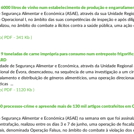
6000 litros de vinho num estabelecimento de produção e engarrafame
 Segurança Alimentar e Económica (ASAE), através da sua Unidade Regio
 Operacional I, no âmbito das suas competências de inspeção e após dili
alizou, no âmbito do combate a ilícitos contra a saúde pública, uma ação
o( PDF - 341 Kb )
 toneladas de carne imprópria para consumo num entreposto frigorifico
ARD
dade de Segurança Alimentar e Económica, através da Unidade Regional 
onal de Évora, desencadeou, na sequência de uma investigação a um cir
alamento e distribuição de géneros alimentícios, uma operação direciona
icas ...
o( PDF - 1120 Kb )
0 processos-crime e apreende mais de 130 mil artigos contrafeitos em
 Segurança Alimentar e Económica (ASAE) na semana em que foi assinal
trafação, realizou entre os dias 3 e 7 de junho, uma operação de fiscali
País, denominada Operação Falsus, no âmbito do combate à violação dos d