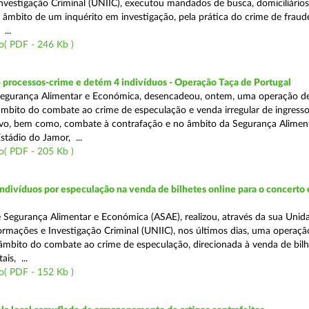
nvestigação Criminal (UNIIC), executou mandados de busca, domiciliários
no âmbito de um inquérito em investigação, pela prática do crime de fraud
...
o( PDF - 246 Kb )
 processos-crime e detém 4 indivíduos - Operação Taça de Portugal
Segurança Alimentar e Económica, desencadeou, ontem, uma operação d
 âmbito do combate ao crime de especulação e venda irregular de ingress
vo, bem como, combate à contrafação e no âmbito da Segurança Aliment
stádio do Jamor, ...
o( PDF - 205 Kb )
divíduos por especulação na venda de bilhetes online para o concerto 
 Segurança Alimentar e Económica (ASAE), realizou, através da sua Unid
ormações e Investigação Criminal (UNIIC), nos últimos dias, uma operaçã
o âmbito do combate ao crime de especulação, direcionada à venda de bil
ais, ...
o( PDF - 152 Kb )