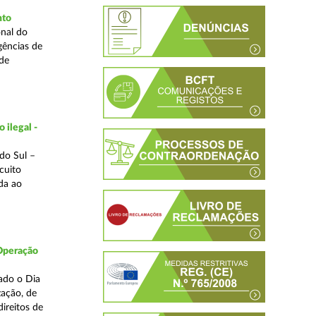
nto
nal do
gências de
 de
 ilegal -
do Sul –
cuito
da ao
 Operação
ado o Dia
zação, de
ireitos de