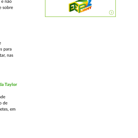
 e não
e sobre
e
os para
ar, nas
da Taylor
ade
o de
hetes, em