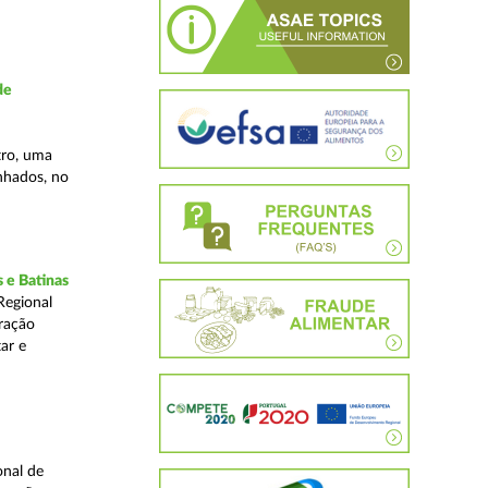
de
tro, uma
inhados, no
 e Batinas
Regional
ração
ar e
onal de