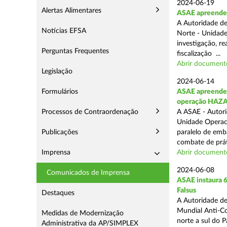
2024-06-19
Alertas Alimentares
ASAE apreende 
A Autoridade de
Notícias EFSA
Norte - Unidade
investigação, re
Perguntas Frequentes
fiscalização ...
Abrir document
Legislação
2024-06-14
Formulários
ASAE apreende 9
operação HAZ
Processos de Contraordenação
A ASAE - Autori
Unidade Operaci
Publicações
paralelo de emb
combate de prát
Imprensa
Abrir document
2024-06-08
Comunicados de Imprensa
ASAE instaura 6
Falsus
Destaques
A Autoridade de
Mundial Anti-Con
Medidas de Modernização
norte a sul do 
Administrativa da AP/SIMPLEX