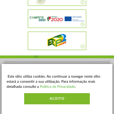
POLÍTICA DE PRIVACIDADE
TERMOS E CONDIÇÕES
Este sítio utiliza cookies. Ao continuar a navegar neste sítio
estará a consentir a sua utilização. Para informação mais
MAPA DO SITE
detalhada consulte a
Política de Privacidade
.
CONTACTOS
ACEITO
ACESSIBILIDADE