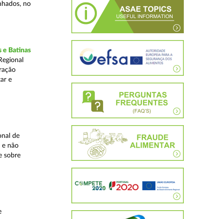
inhados, no
 e Batinas
Regional
ração
ar e
onal de
 e não
e sobre
e