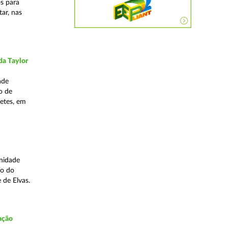
os para
ar, nas
da Taylor
ade
o de
hetes, em
Unidade
to do
e de Elvas.
ação