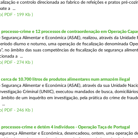
alização e controlo direcionada ao fabrico de refeições e pratos pré-coz
te a ...
o( PDF - 199 Kb )
1 processo-crime e 12 processos de contraordenação em Operação Capas
 Segurança Alimentar e Económica (ASAE), realizou, através da Unidade 
eríodo diurno e noturno, uma operação de fiscalização denominada Ope
s”, no âmbito das suas competências de fiscalização de segurança aliment
ionada a ...
o( PDF - 274 Kb )
erca de 10.700 litros de produtos alimentares num armazém ilegal
 Segurança Alimentar e Económica (ASAE), através da sua Unidade Naci
nvestigação Criminal (UNIIC), executou mandados de busca, domiciliários
no âmbito de um inquérito em investigação, pela prática do crime de fraud
...
o( PDF - 246 Kb )
 processos-crime e detém 4 indivíduos - Operação Taça de Portugal
Segurança Alimentar e Económica, desencadeou, ontem, uma operação d