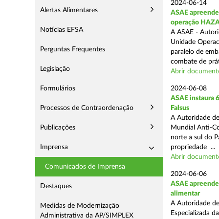
2024-06-14
Alertas Alimentares
ASAE apreende 9
operação HAZ
Notícias EFSA
A ASAE - Autori
Unidade Operaci
Perguntas Frequentes
paralelo de emb
combate de prát
Legislação
Abrir document
Formulários
2024-06-08
ASAE instaura 6
Processos de Contraordenação
Falsus
A Autoridade de
Publicações
Mundial Anti-Con
norte a sul do 
Imprensa
propriedade ...
Abrir document
Comunicados de Imprensa
2024-06-06
ASAE apreende c
Destaques
alimentar
A Autoridade de
Medidas de Modernização
Especializada d
Administrativa da AP/SIMPLEX