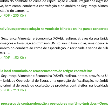
 âmbito do combate ao crime de especulação e venda irregular de ingress
vo, bem como, combate à contrafação e no âmbito da Segurança Aliment
stádio do Jamor, ...
o( PDF - 205 Kb )
divíduos por especulação na venda de bilhetes online para o concerto 
 Segurança Alimentar e Económica (ASAE), realizou, através da sua Unid
ormações e Investigação Criminal (UNIIC), nos últimos dias, uma operaçã
o âmbito do combate ao crime de especulação, direcionada à venda de bil
ais, ...
o( PDF - 152 Kb )
a local camuflado de armazenamento de artigos contrafeitos
 Segurança Alimentar e Económica (ASAE), realizou, ontem, através da 
 – Unidade Operacional de Évora, uma operação de fiscalização, no âmbi
to criminal de venda ou ocultação de produtos contrafeitos, na localidad
o( PDF - 210 Kb )
 processos de contraordenação a operadores marítimo-turísticos - Oper