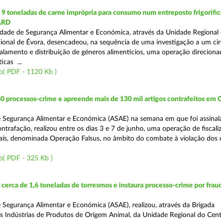
 toneladas de carne imprópria para consumo num entreposto frigorifico
ARD
dade de Segurança Alimentar e Económica, através da Unidade Regional 
onal de Évora, desencadeou, na sequência de uma investigação a um cir
alamento e distribuição de géneros alimentícios, uma operação direciona
icas ...
o( PDF - 1120 Kb )
0 processos-crime e apreende mais de 130 mil artigos contrafeitos em
 Segurança Alimentar e Económica (ASAE) na semana em que foi assinal
trafação, realizou entre os dias 3 e 7 de junho, uma operação de fiscali
País, denominada Operação Falsus, no âmbito do combate à violação dos d
o( PDF - 325 Kb )
erca de 1,6 toneladas de torresmos e instaura processo-crime por frau
 Segurança Alimentar e Económica (ASAE), realizou, através da Brigada
as Indústrias de Produtos de Origem Animal, da Unidade Regional do Cen