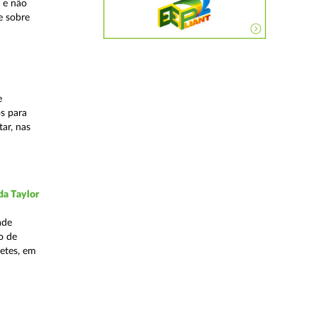
 e não
e sobre
e
os para
ar, nas
da Taylor
ade
o de
hetes, em