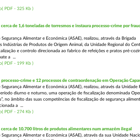
o( PDF - 325 Kb )
erca de 1,6 toneladas de torresmos e instaura processo-crime por frau
 Segurança Alimentar e Económica (ASAE), realizou, através da Brigada
as Indústrias de Produtos de Origem Animal, da Unidade Regional do Cen
alização e controlo direcionada ao fabrico de refeições e pratos pré-coz
te a ...
o( PDF - 199 Kb )
1 processo-crime e 12 processos de contraordenação em Operação Capas
 Segurança Alimentar e Económica (ASAE), realizou, através da Unidade 
eríodo diurno e noturno, uma operação de fiscalização denominada Ope
s”, no âmbito das suas competências de fiscalização de segurança aliment
ionada a ...
o( PDF - 274 Kb )
erca de 10.700 litros de produtos alimentares num armazém ilegal
 Segurança Alimentar e Económica (ASAE), através da sua Unidade Naci