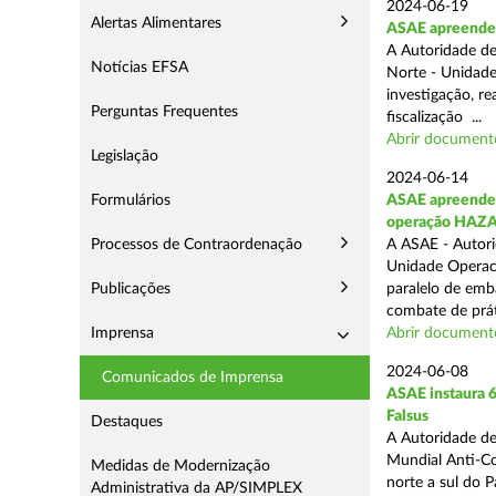
2024-06-19
Alertas Alimentares
ASAE apreende 
A Autoridade de
Notícias EFSA
Norte - Unidade
investigação, re
Perguntas Frequentes
fiscalização ...
Abrir document
Legislação
2024-06-14
Formulários
ASAE apreende 9
operação HAZ
Processos de Contraordenação
A ASAE - Autori
Unidade Operaci
Publicações
paralelo de emb
combate de prát
Imprensa
Abrir document
2024-06-08
Comunicados de Imprensa
ASAE instaura 6
Falsus
Destaques
A Autoridade de
Mundial Anti-Con
Medidas de Modernização
norte a sul do 
Administrativa da AP/SIMPLEX