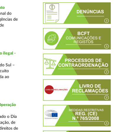
nto
nal do
gências de
 de
 ilegal -
do Sul –
cuito
da ao
 Operação
ado o Dia
zação, de
ireitos de