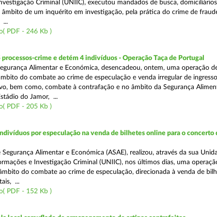
nvestigação Criminal (UNIIC), executou mandados de busca, domiciliários
no âmbito de um inquérito em investigação, pela prática do crime de fraud
...
o( PDF - 246 Kb )
 processos-crime e detém 4 indivíduos - Operação Taça de Portugal
Segurança Alimentar e Económica, desencadeou, ontem, uma operação d
 âmbito do combate ao crime de especulação e venda irregular de ingress
vo, bem como, combate à contrafação e no âmbito da Segurança Aliment
stádio do Jamor, ...
o( PDF - 205 Kb )
divíduos por especulação na venda de bilhetes online para o concerto 
 Segurança Alimentar e Económica (ASAE), realizou, através da sua Unid
ormações e Investigação Criminal (UNIIC), nos últimos dias, uma operaçã
o âmbito do combate ao crime de especulação, direcionada à venda de bil
ais, ...
o( PDF - 152 Kb )