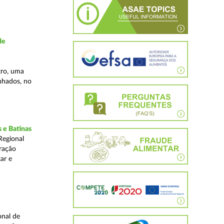
de
tro, uma
inhados, no
 e Batinas
Regional
ração
ar e
onal de