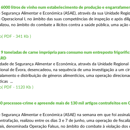
6000 litros de vinho num estabelecimento de produção e engarrafame
 Segurança Alimentar e Económica (ASAE), através da sua Unidade Regio
 Operacional I, no âmbito das suas competências de inspeção e após dili
alizou, no âmbito do combate a ilícitos contra a saúde pública, uma ação
o( PDF - 341 Kb )
 toneladas de carne imprópria para consumo num entreposto frigorifico
ARD
dade de Segurança Alimentar e Económica, através da Unidade Regional 
onal de Évora, desencadeou, na sequência de uma investigação a um cir
alamento e distribuição de géneros alimentícios, uma operação direciona
icas ...
o( PDF - 1120 Kb )
0 processos-crime e apreende mais de 130 mil artigos contrafeitos em
 Segurança Alimentar e Económica (ASAE) na semana em que foi assinal
trafação, realizou entre os dias 3 e 7 de junho, uma operação de fiscali
País, denominada Operação Falsus, no âmbito do combate à violação dos d