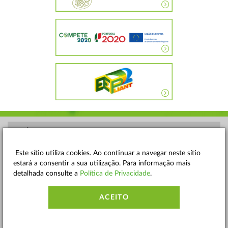
POLÍTICA DE PRIVACIDADE
TERMOS E CONDIÇÕES
Este sítio utiliza cookies. Ao continuar a navegar neste sítio
estará a consentir a sua utilização. Para informação mais
MAPA DO SITE
detalhada consulte a
Política de Privacidade
.
CONTACTOS
ACEITO
ACESSIBILIDADE