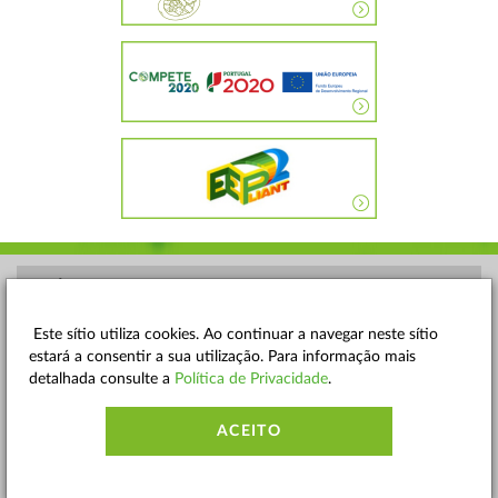
POLÍTICA DE PRIVACIDADE
TERMOS E CONDIÇÕES
Este sítio utiliza cookies. Ao continuar a navegar neste sítio
estará a consentir a sua utilização. Para informação mais
MAPA DO SITE
detalhada consulte a
Política de Privacidade
.
CONTACTOS
ACEITO
ACESSIBILIDADE