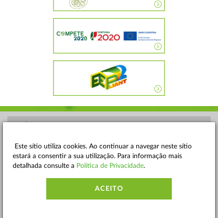
POLÍTICA DE PRIVACIDADE
TERMOS E CONDIÇÕES
Este sítio utiliza cookies. Ao continuar a navegar neste sítio
estará a consentir a sua utilização. Para informação mais
MAPA DO SITE
detalhada consulte a
Política de Privacidade
.
CONTACTOS
ACEITO
ACESSIBILIDADE