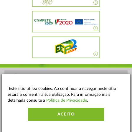
POLÍTICA DE PRIVACIDADE
TERMOS E CONDIÇÕES
Este sítio utiliza cookies. Ao continuar a navegar neste sítio
estará a consentir a sua utilização. Para informação mais
MAPA DO SITE
detalhada consulte a
Política de Privacidade
.
CONTACTOS
ACEITO
ACESSIBILIDADE