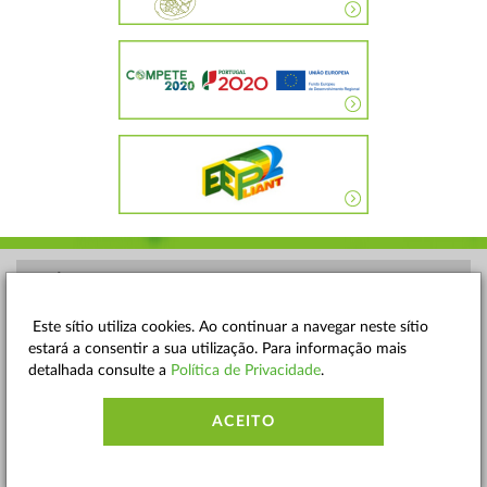
POLÍTICA DE PRIVACIDADE
TERMOS E CONDIÇÕES
Este sítio utiliza cookies. Ao continuar a navegar neste sítio
estará a consentir a sua utilização. Para informação mais
MAPA DO SITE
detalhada consulte a
Política de Privacidade
.
CONTACTOS
ACEITO
ACESSIBILIDADE