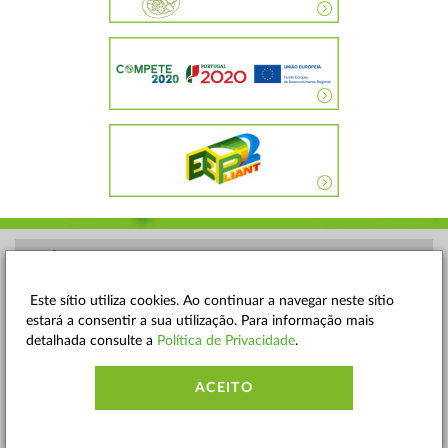
POLÍTICA DE PRIVACIDADE
TERMOS E CONDIÇÕES
Este sítio utiliza cookies. Ao continuar a navegar neste sítio
estará a consentir a sua utilização. Para informação mais
MAPA DO SITE
detalhada consulte a
Política de Privacidade
.
CONTACTOS
ACEITO
ACESSIBILIDADE