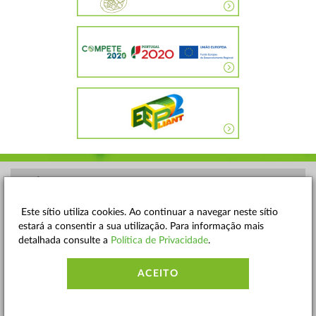
POLÍTICA DE PRIVACIDADE
TERMOS E CONDIÇÕES
Este sítio utiliza cookies. Ao continuar a navegar neste sítio
estará a consentir a sua utilização. Para informação mais
MAPA DO SITE
detalhada consulte a
Política de Privacidade
.
CONTACTOS
ACEITO
ACESSIBILIDADE