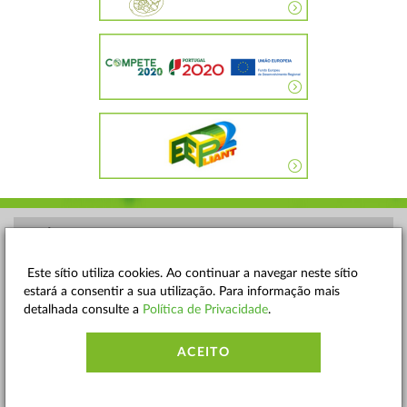
POLÍTICA DE PRIVACIDADE
TERMOS E CONDIÇÕES
Este sítio utiliza cookies. Ao continuar a navegar neste sítio
estará a consentir a sua utilização. Para informação mais
MAPA DO SITE
detalhada consulte a
Política de Privacidade
.
CONTACTOS
ACEITO
ACESSIBILIDADE