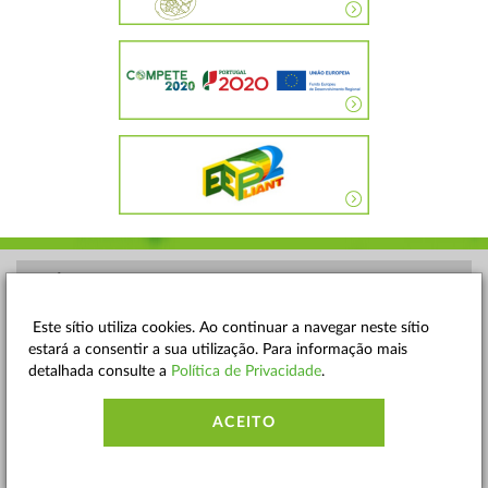
POLÍTICA DE PRIVACIDADE
TERMOS E CONDIÇÕES
Este sítio utiliza cookies. Ao continuar a navegar neste sítio
estará a consentir a sua utilização. Para informação mais
MAPA DO SITE
detalhada consulte a
Política de Privacidade
.
CONTACTOS
ACEITO
ACESSIBILIDADE