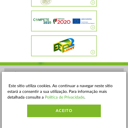
POLÍTICA DE PRIVACIDADE
TERMOS E CONDIÇÕES
Este sítio utiliza cookies. Ao continuar a navegar neste sítio
estará a consentir a sua utilização. Para informação mais
MAPA DO SITE
detalhada consulte a
Política de Privacidade
.
CONTACTOS
ACEITO
ACESSIBILIDADE