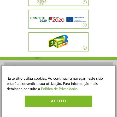
POLÍTICA DE PRIVACIDADE
TERMOS E CONDIÇÕES
Este sítio utiliza cookies. Ao continuar a navegar neste sítio
estará a consentir a sua utilização. Para informação mais
MAPA DO SITE
detalhada consulte a
Política de Privacidade
.
CONTACTOS
ACEITO
ACESSIBILIDADE